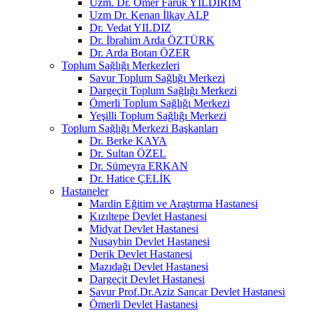
Uzm. Dr. Ömer Faruk YILDIRIM
Uzm Dr. Kenan İlkay ALP
Dr. Vedat YILDIZ
Dr. İbrahim Arda ÖZTÜRK
Dr. Arda Botan ÖZER
Toplum Sağlığı Merkezleri
Savur Toplum Sağlığı Merkezi
Dargeçit Toplum Sağlığı Merkezi
Ömerli Toplum Sağlığı Merkezi
Yeşilli Toplum Sağlığı Merkezi
Toplum Sağlığı Merkezi Başkanları
Dr. Berke KAYA
Dr. Sultan ÖZEL
Dr. Sümeyra ERKAN
Dr. Hatice ÇELİK
Hastaneler
Mardin Eğitim ve Araştırma Hastanesi
Kızıltepe Devlet Hastanesi
Midyat Devlet Hastanesi
Nusaybin Devlet Hastanesi
Derik Devlet Hastanesi
Mazıdağı Devlet Hastanesi
Dargeçit Devlet Hastanesi
Savur Prof.Dr.Aziz Sancar Devlet Hastanesi
Ömerli Devlet Hastanesi