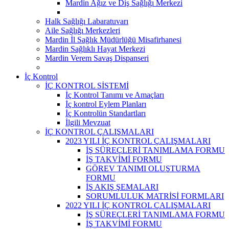
Mardin Ağız ve Diş Sağlığı Merkezi
Halk Sağlığı Labaratuvarı
Aile Sağlığı Merkezleri
Mardin İl Sağlık Müdürlüğü Misafirhanesi
Mardin Sağlıklı Hayat Merkezi
Mardin Verem Savaş Dispanseri
İç Kontrol
İÇ KONTROL SİSTEMİ
İç Kontrol Tanımı ve Amaçları
İç kontrol Eylem Planları
İç Kontrolün Standartları
İlgili Mevzuat
İÇ KONTROL ÇALIŞMALARI
2023 YILI İÇ KONTROL ÇALIŞMALARI
İŞ SÜREÇLERİ TANIMLAMA FORMU
İŞ TAKVİMİ FORMU
GÖREV TANIMI OLUŞTURMA
FORMU
İŞ AKIŞ ŞEMALARI
SORUMLULUK MATRİSİ FORMLARI
2022 YILI İÇ KONTROL ÇALIŞMALARI
İŞ SÜREÇLERİ TANIMLAMA FORMU
İŞ TAKVİMİ FORMU