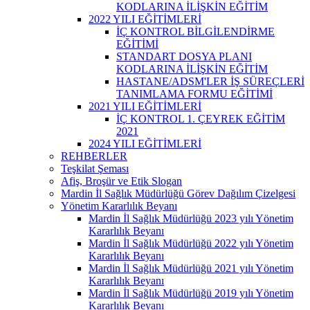
KODLARINA İLİŞKİN EĞİTİM
2022 YILI EĞİTİMLERİ
İÇ KONTROL BİLGİLENDİRME
EĞİTİMİ
STANDART DOSYA PLANI
KODLARINA İLİŞKİN EĞİTİM
HASTANE/ADSM'LER İŞ SÜREÇLERİ
TANIMLAMA FORMU EĞİTİMİ
2021 YILI EĞİTİMLERİ
İÇ KONTROL 1. ÇEYREK EĞİTİM
2021
2024 YILI EĞİTİMLERİ
REHBERLER
Teşkilat Şeması
Afiş, Broşür ve Etik Slogan
Mardin İl Sağlık Müdürlüğü Görev Dağılım Çizelgesi
Yönetim Kararlılık Beyanı
Mardin İl Sağlık Müdürlüğü 2023 yılı Yönetim
Kararlılık Beyanı
Mardin İl Sağlık Müdürlüğü 2022 yılı Yönetim
Kararlılık Beyanı
Mardin İl Sağlık Müdürlüğü 2021 yılı Yönetim
Kararlılık Beyanı
Mardin İl Sağlık Müdürlüğü 2019 yılı Yönetim
Kararlılık Beyanı