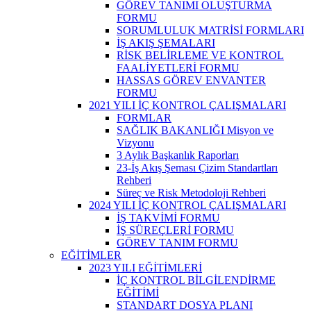
GÖREV TANIMI OLUŞTURMA
FORMU
SORUMLULUK MATRİSİ FORMLARI
İŞ AKIŞ ŞEMALARI
RİSK BELİRLEME VE KONTROL
FAALİYETLERİ FORMU
HASSAS GÖREV ENVANTER
FORMU
2021 YILI İÇ KONTROL ÇALIŞMALARI
FORMLAR
SAĞLIK BAKANLIĞI Misyon ve
Vizyonu
3 Aylık Başkanlık Raporları
23-İş Akış Şeması Çizim Standartları
Rehberi
Süreç ve Risk Metodoloji Rehberi
2024 YILI İÇ KONTROL ÇALIŞMALARI
İŞ TAKVİMİ FORMU
İŞ SÜREÇLERİ FORMU
GÖREV TANIM FORMU
EĞİTİMLER
2023 YILI EĞİTİMLERİ
İÇ KONTROL BİLGİLENDİRME
EĞİTİMİ
STANDART DOSYA PLANI