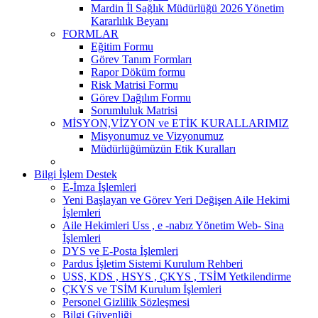
Mardin İl Sağlık Müdürlüğü 2026 Yönetim
Kararlılık Beyanı
FORMLAR
Eğitim Formu
Görev Tanım Formları
Rapor Döküm formu
Risk Matrisi Formu
Görev Dağılım Formu
Sorumluluk Matrisi
MİSYON,VİZYON ve ETİK KURALLARIMIZ
Misyonumuz ve Vizyonumuz
Müdürlüğümüzün Etik Kuralları
Bilgi İşlem Destek
E-İmza İşlemleri
Yeni Başlayan ve Görev Yeri Değişen Aile Hekimi
İşlemleri
Aile Hekimleri Uss , e -nabız Yönetim Web- Sina
İşlemleri
DYS ve E-Posta İşlemleri
Pardus İşletim Sistemi Kurulum Rehberi
USS, KDS , HSYS , ÇKYS , TSİM Yetkilendirme
ÇKYS ve TSİM Kurulum İşlemleri
Personel Gizlilik Sözleşmesi
Bilgi Güvenliği