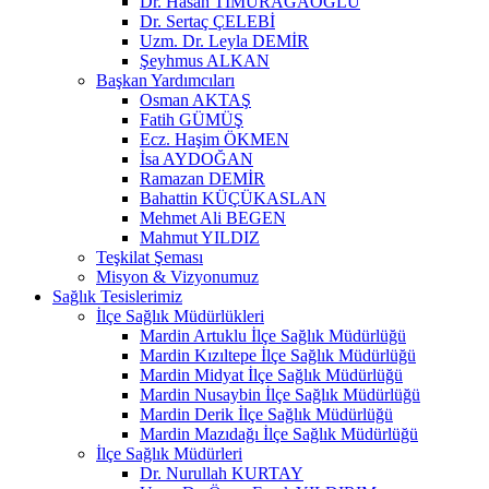
Dr. Hasan TİMURAĞAOĞLU
Dr. Sertaç ÇELEBİ
Uzm. Dr. Leyla DEMİR
Şeyhmus ALKAN
Başkan Yardımcıları
Osman AKTAŞ
Fatih GÜMÜŞ
Ecz. Haşim ÖKMEN
İsa AYDOĞAN
Ramazan DEMİR
Bahattin KÜÇÜKASLAN
Mehmet Ali BEGEN
Mahmut YILDIZ
Teşkilat Şeması
Misyon & Vizyonumuz
Sağlık Tesislerimiz
İlçe Sağlık Müdürlükleri
Mardin Artuklu İlçe Sağlık Müdürlüğü
Mardin Kızıltepe İlçe Sağlık Müdürlüğü
Mardin Midyat İlçe Sağlık Müdürlüğü
Mardin Nusaybin İlçe Sağlık Müdürlüğü
Mardin Derik İlçe Sağlık Müdürlüğü
Mardin Mazıdağı İlçe Sağlık Müdürlüğü
İlçe Sağlık Müdürleri
Dr. Nurullah KURTAY