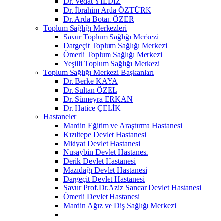
Dr. Vedat YILDIZ
Dr. İbrahim Arda ÖZTÜRK
Dr. Arda Botan ÖZER
Toplum Sağlığı Merkezleri
Savur Toplum Sağlığı Merkezi
Dargeçit Toplum Sağlığı Merkezi
Ömerli Toplum Sağlığı Merkezi
Yeşilli Toplum Sağlığı Merkezi
Toplum Sağlığı Merkezi Başkanları
Dr. Berke KAYA
Dr. Sultan ÖZEL
Dr. Sümeyra ERKAN
Dr. Hatice ÇELİK
Hastaneler
Mardin Eğitim ve Araştırma Hastanesi
Kızıltepe Devlet Hastanesi
Midyat Devlet Hastanesi
Nusaybin Devlet Hastanesi
Derik Devlet Hastanesi
Mazıdağı Devlet Hastanesi
Dargeçit Devlet Hastanesi
Savur Prof.Dr.Aziz Sancar Devlet Hastanesi
Ömerli Devlet Hastanesi
Mardin Ağız ve Diş Sağlığı Merkezi