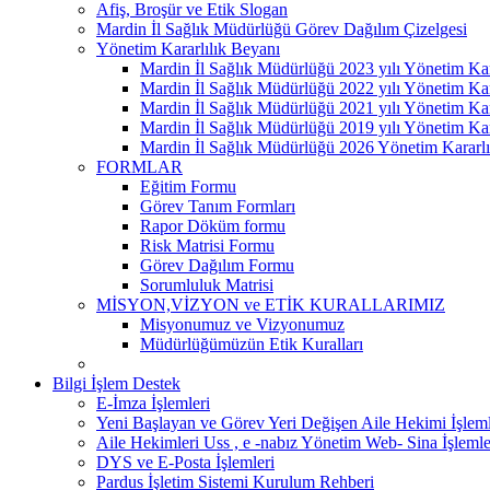
Afiş, Broşür ve Etik Slogan
Mardin İl Sağlık Müdürlüğü Görev Dağılım Çizelgesi
Yönetim Kararlılık Beyanı
Mardin İl Sağlık Müdürlüğü 2023 yılı Yönetim Kar
Mardin İl Sağlık Müdürlüğü 2022 yılı Yönetim Kar
Mardin İl Sağlık Müdürlüğü 2021 yılı Yönetim Kar
Mardin İl Sağlık Müdürlüğü 2019 yılı Yönetim Kar
Mardin İl Sağlık Müdürlüğü 2026 Yönetim Kararlı
FORMLAR
Eğitim Formu
Görev Tanım Formları
Rapor Döküm formu
Risk Matrisi Formu
Görev Dağılım Formu
Sorumluluk Matrisi
MİSYON,VİZYON ve ETİK KURALLARIMIZ
Misyonumuz ve Vizyonumuz
Müdürlüğümüzün Etik Kuralları
Bilgi İşlem Destek
E-İmza İşlemleri
Yeni Başlayan ve Görev Yeri Değişen Aile Hekimi İşleml
Aile Hekimleri Uss , e -nabız Yönetim Web- Sina İşlemle
DYS ve E-Posta İşlemleri
Pardus İşletim Sistemi Kurulum Rehberi