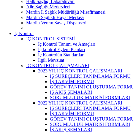
Halk Sağlığı Labaratuvarı
Aile Sağlığı Merkezleri
Mardin İl Sağlık Müdürlüğü Misafirhanesi
Mardin Sağlıklı Hayat Merkezi
Mardin Verem Savaş Dispanseri
İç Kontrol
İÇ KONTROL SİSTEMİ
İç Kontrol Tanımı ve Amaçları
İç kontrol Eylem Planları
İç Kontrolün Standartları
İlgili Mevzuat
İÇ KONTROL ÇALIŞMALARI
2023 YILI İÇ KONTROL ÇALIŞMALARI
İŞ SÜREÇLERİ TANIMLAMA FORMU
İŞ TAKVİMİ FORMU
GÖREV TANIMI OLUŞTURMA FORM
İŞ AKIŞ ŞEMALARI
SORUMLULUK MATRİSİ FORMLARI
2022 YILI İÇ KONTROL ÇALIŞMALARI
İŞ SÜREÇLERİ TANIMLAMA FORMU
İŞ TAKVİMİ FORMU
GÖREV TANIMI OLUŞTURMA FORM
SORUMLULUK MATRİSİ FORMLARI
İŞ AKIŞ ŞEMALARI