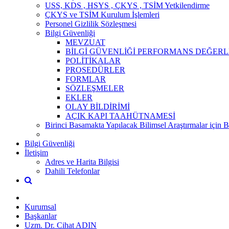
USS, KDS , HSYS , ÇKYS , TSİM Yetkilendirme
ÇKYS ve TSİM Kurulum İşlemleri
Personel Gizlilik Sözleşmesi
Bilgi Güvenliği
MEVZUAT
BİLGİ GÜVENLİĞİ PERFORMANS DEĞERL
POLİTİKALAR
PROSEDÜRLER
FORMLAR
SÖZLEŞMELER
EKLER
OLAY BİLDİRİMİ
AÇIK KAPI TAAHÜTNAMESİ
Birinci Basamakta Yapılacak Bilimsel Araştırmalar için 
Bilgi Güvenliği
İletişim
Adres ve Harita Bilgisi
Dahili Telefonlar
Kurumsal
Başkanlar
Uzm. Dr. Cihat ADIN