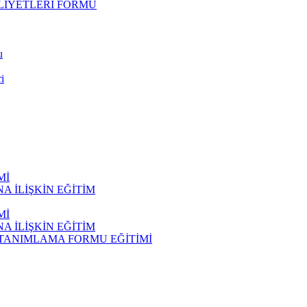
LİYETLERİ FORMU
u
i
Mİ
 İLİŞKİN EĞİTİM
Mİ
 İLİŞKİN EĞİTİM
 TANIMLAMA FORMU EĞİTİMİ