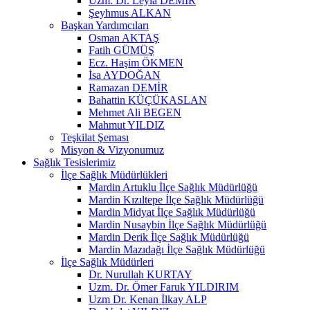
Uzm. Dr. Leyla DEMİR
Şeyhmus ALKAN
Başkan Yardımcıları
Osman AKTAŞ
Fatih GÜMÜŞ
Ecz. Haşim ÖKMEN
İsa AYDOĞAN
Ramazan DEMİR
Bahattin KÜÇÜKASLAN
Mehmet Ali BEGEN
Mahmut YILDIZ
Teşkilat Şeması
Misyon & Vizyonumuz
Sağlık Tesislerimiz
İlçe Sağlık Müdürlükleri
Mardin Artuklu İlçe Sağlık Müdürlüğü
Mardin Kızıltepe İlçe Sağlık Müdürlüğü
Mardin Midyat İlçe Sağlık Müdürlüğü
Mardin Nusaybin İlçe Sağlık Müdürlüğü
Mardin Derik İlçe Sağlık Müdürlüğü
Mardin Mazıdağı İlçe Sağlık Müdürlüğü
İlçe Sağlık Müdürleri
Dr. Nurullah KURTAY
Uzm. Dr. Ömer Faruk YILDIRIM
Uzm Dr. Kenan İlkay ALP