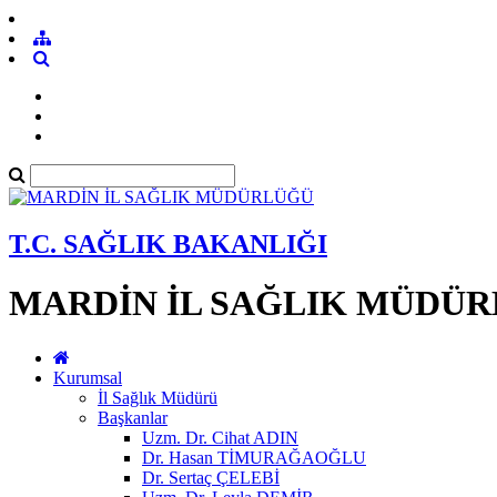
T.C. SAĞLIK BAKANLIĞI
MARDİN İL SAĞLIK MÜDÜ
Kurumsal
İl Sağlık Müdürü
Başkanlar
Uzm. Dr. Cihat ADIN
Dr. Hasan TİMURAĞAOĞLU
Dr. Sertaç ÇELEBİ