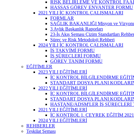
RİSK BELİRLEME VE KONTROL FAA
HASSAS GÖREV ENVANTER FORMU
2021 YILI İÇ KONTROL ÇALIŞMALARI
FORMLAR
SAĞLIK BAKANLIĞI Misyon ve Vizyon
3 Aylık Başkanlık Raporları
23-İş Akış Şeması Çizim Standartları Rehber
Süreç ve Risk Metodoloji Rehberi
2024 YILI İÇ KONTROL ÇALIŞMALARI
İŞ TAKVİMİ FORMU
İŞ SÜREÇLERİ FORMU
GÖREV TANIM FORMU
EĞİTİMLER
2023 YILI EĞİTİMLERİ
İÇ KONTROL BİLGİLENDİRME EĞİTİ
STANDART DOSYA PLANI KODLARINA
2022 YILI EĞİTİMLERİ
İÇ KONTROL BİLGİLENDİRME EĞİTİ
STANDART DOSYA PLANI KODLARINA
HASTANE/ADSM'LER İŞ SÜREÇLERİ
2021 YILI EĞİTİMLERİ
İÇ KONTROL 1. ÇEYREK EĞİTİM 2021
2024 YILI EĞİTİMLERİ
REHBERLER
Teşkilat Şeması