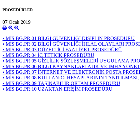
PROSEDÜRLER
07 Ocak 2019
• MİS.BG.PR.01 BİLGİ GÜVENLİĞİ DİSİPLİN PROSEDÜRÜ
• MİS.BG.PR.02 BİLGİ GÜVENLİĞİ İHLAL OLAYLARI PRO
• MİS.BG.PR.03 DÜZELTİCİ FAALİYET PROSEDÜRÜ
• MİS.BG.PR.04 İÇ TETKİK PROSEDÜRÜ
• MİS.BG.PR.05 GİZLİLİK SÖZLEŞMELERİ UYGULAMA P
• MİS.BG.PR.06 BİLGİ KAYNAKLARI ATIK VE İMHA YÖN
• MİS.BG.PR.07 İNTERNET VE ELEKTRONİK POSTA PROS
• MİS.BG.PR.08 KULLANICI HESAPLARININ TANITILMASI
• MİS.BG.PR.09 TAŞINABİLİR ORTAM PROSEDÜRÜ
• MİS.BG.PR.10 UZAKTAN ERİŞİM PROSEDÜRÜ