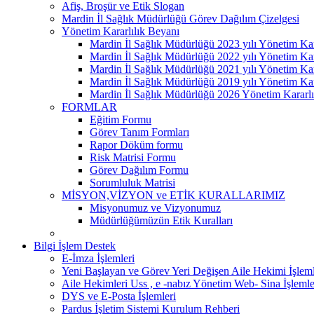
Afiş, Broşür ve Etik Slogan
Mardin İl Sağlık Müdürlüğü Görev Dağılım Çizelgesi
Yönetim Kararlılık Beyanı
Mardin İl Sağlık Müdürlüğü 2023 yılı Yönetim Kar
Mardin İl Sağlık Müdürlüğü 2022 yılı Yönetim Kar
Mardin İl Sağlık Müdürlüğü 2021 yılı Yönetim Kar
Mardin İl Sağlık Müdürlüğü 2019 yılı Yönetim Kar
Mardin İl Sağlık Müdürlüğü 2026 Yönetim Kararlı
FORMLAR
Eğitim Formu
Görev Tanım Formları
Rapor Döküm formu
Risk Matrisi Formu
Görev Dağılım Formu
Sorumluluk Matrisi
MİSYON,VİZYON ve ETİK KURALLARIMIZ
Misyonumuz ve Vizyonumuz
Müdürlüğümüzün Etik Kuralları
Bilgi İşlem Destek
E-İmza İşlemleri
Yeni Başlayan ve Görev Yeri Değişen Aile Hekimi İşleml
Aile Hekimleri Uss , e -nabız Yönetim Web- Sina İşlemle
DYS ve E-Posta İşlemleri
Pardus İşletim Sistemi Kurulum Rehberi