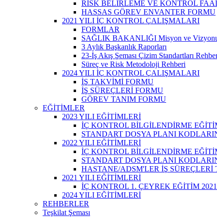
RİSK BELİRLEME VE KONTROL FAA
HASSAS GÖREV ENVANTER FORMU
2021 YILI İÇ KONTROL ÇALIŞMALARI
FORMLAR
SAĞLIK BAKANLIĞI Misyon ve Vizyon
3 Aylık Başkanlık Raporları
23-İş Akış Şeması Çizim Standartları Rehber
Süreç ve Risk Metodoloji Rehberi
2024 YILI İÇ KONTROL ÇALIŞMALARI
İŞ TAKVİMİ FORMU
İŞ SÜREÇLERİ FORMU
GÖREV TANIM FORMU
EĞİTİMLER
2023 YILI EĞİTİMLERİ
İÇ KONTROL BİLGİLENDİRME EĞİTİ
STANDART DOSYA PLANI KODLARINA
2022 YILI EĞİTİMLERİ
İÇ KONTROL BİLGİLENDİRME EĞİTİ
STANDART DOSYA PLANI KODLARINA
HASTANE/ADSM'LER İŞ SÜREÇLERİ
2021 YILI EĞİTİMLERİ
İÇ KONTROL 1. ÇEYREK EĞİTİM 2021
2024 YILI EĞİTİMLERİ
REHBERLER
Teşkilat Şeması