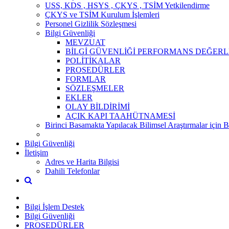
USS, KDS , HSYS , ÇKYS , TSİM Yetkilendirme
ÇKYS ve TSİM Kurulum İşlemleri
Personel Gizlilik Sözleşmesi
Bilgi Güvenliği
MEVZUAT
BİLGİ GÜVENLİĞİ PERFORMANS DEĞERL
POLİTİKALAR
PROSEDÜRLER
FORMLAR
SÖZLEŞMELER
EKLER
OLAY BİLDİRİMİ
AÇIK KAPI TAAHÜTNAMESİ
Birinci Basamakta Yapılacak Bilimsel Araştırmalar için 
Bilgi Güvenliği
İletişim
Adres ve Harita Bilgisi
Dahili Telefonlar
Bilgi İşlem Destek
Bilgi Güvenliği
PROSEDÜRLER