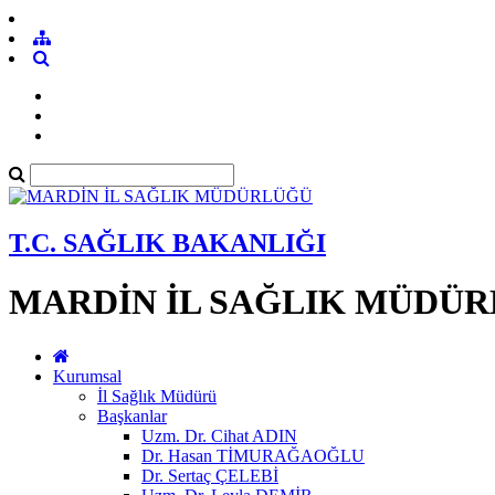
T.C. SAĞLIK BAKANLIĞI
MARDİN İL SAĞLIK MÜDÜ
Kurumsal
İl Sağlık Müdürü
Başkanlar
Uzm. Dr. Cihat ADIN
Dr. Hasan TİMURAĞAOĞLU
Dr. Sertaç ÇELEBİ