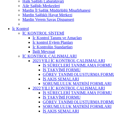
Halk Sağlığı Labaratuvarı
Aile Sağlığı Merkezleri
Mardin İl Sağlık Müdürlüğü Misafirhanesi
Mardin Sağlıklı Hayat Merkezi
Mardin Verem Savaş Dispanseri
İç Kontrol
İÇ KONTROL SİSTEMİ
İç Kontrol Tanımı ve Amaçları
İç kontrol Eylem Planları
İç Kontrolün Standartları
İlgili Mevzuat
İÇ KONTROL ÇALIŞMALARI
2023 YILI İÇ KONTROL ÇALIŞMALARI
İŞ SÜREÇLERİ TANIMLAMA FORMU
İŞ TAKVİMİ FORMU
GÖREV TANIMI OLUŞTURMA FORM
İŞ AKIŞ ŞEMALARI
SORUMLULUK MATRİSİ FORMLARI
2022 YILI İÇ KONTROL ÇALIŞMALARI
İŞ SÜREÇLERİ TANIMLAMA FORMU
İŞ TAKVİMİ FORMU
GÖREV TANIMI OLUŞTURMA FORM
SORUMLULUK MATRİSİ FORMLARI
İŞ AKIŞ ŞEMALARI