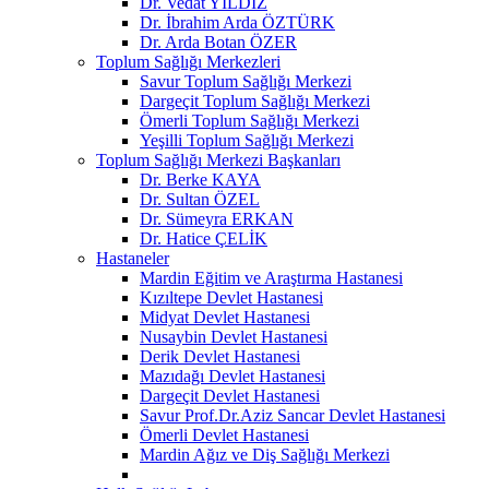
Dr. Vedat YILDIZ
Dr. İbrahim Arda ÖZTÜRK
Dr. Arda Botan ÖZER
Toplum Sağlığı Merkezleri
Savur Toplum Sağlığı Merkezi
Dargeçit Toplum Sağlığı Merkezi
Ömerli Toplum Sağlığı Merkezi
Yeşilli Toplum Sağlığı Merkezi
Toplum Sağlığı Merkezi Başkanları
Dr. Berke KAYA
Dr. Sultan ÖZEL
Dr. Sümeyra ERKAN
Dr. Hatice ÇELİK
Hastaneler
Mardin Eğitim ve Araştırma Hastanesi
Kızıltepe Devlet Hastanesi
Midyat Devlet Hastanesi
Nusaybin Devlet Hastanesi
Derik Devlet Hastanesi
Mazıdağı Devlet Hastanesi
Dargeçit Devlet Hastanesi
Savur Prof.Dr.Aziz Sancar Devlet Hastanesi
Ömerli Devlet Hastanesi
Mardin Ağız ve Diş Sağlığı Merkezi