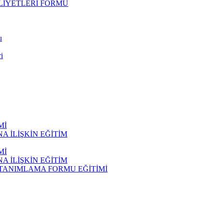
LİYETLERİ FORMU
u
i
Mİ
 İLİŞKİN EĞİTİM
Mİ
 İLİŞKİN EĞİTİM
 TANIMLAMA FORMU EĞİTİMİ