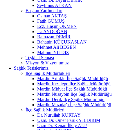
Uzm. Dr. Leyla DEMİR
Şeyhmus ALKAN
Başkan Yardımcıları
Osman AKTAŞ
Fatih GÜMÜŞ
Ecz. Haşim ÖKMEN
İsa AYDOĞAN
Ramazan DEMİR
Bahattin KÜÇÜKASLAN
Mehmet Ali BEGEN
Mahmut YILDIZ
Teşkilat Şeması
Misyon & Vizyonumuz
Sağlık Tesislerimiz
İlçe Sağlık Müdürlükleri
Mardin Artuklu İlçe Sağlık Müdürlüğü
Mardin Kızıltepe İlçe Sağlık Müdürlüğü
Mardin Midyat İlçe Sağlık Müdürlüğü
Mardin Nusaybin İlçe Sağlık Müdürlüğü
Mardin Derik İlçe Sağlık Müdürlüğü
Mardin Mazıdağı İlçe Sağlık Müdürlüğü
İlçe Sağlık Müdürleri
Dr. Nurullah KURTAY
Uzm. Dr. Ömer Faruk YILDIRIM
Uzm Dr. Kenan İlkay ALP