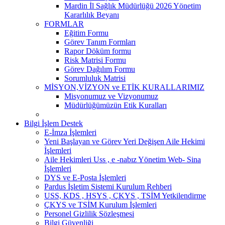
Mardin İl Sağlık Müdürlüğü 2026 Yönetim
Kararlılık Beyanı
FORMLAR
Eğitim Formu
Görev Tanım Formları
Rapor Döküm formu
Risk Matrisi Formu
Görev Dağılım Formu
Sorumluluk Matrisi
MİSYON,VİZYON ve ETİK KURALLARIMIZ
Misyonumuz ve Vizyonumuz
Müdürlüğümüzün Etik Kuralları
Bilgi İşlem Destek
E-İmza İşlemleri
Yeni Başlayan ve Görev Yeri Değişen Aile Hekimi
İşlemleri
Aile Hekimleri Uss , e -nabız Yönetim Web- Sina
İşlemleri
DYS ve E-Posta İşlemleri
Pardus İşletim Sistemi Kurulum Rehberi
USS, KDS , HSYS , ÇKYS , TSİM Yetkilendirme
ÇKYS ve TSİM Kurulum İşlemleri
Personel Gizlilik Sözleşmesi
Bilgi Güvenliği