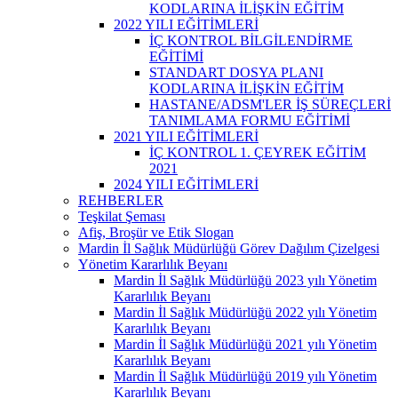
KODLARINA İLİŞKİN EĞİTİM
2022 YILI EĞİTİMLERİ
İÇ KONTROL BİLGİLENDİRME
EĞİTİMİ
STANDART DOSYA PLANI
KODLARINA İLİŞKİN EĞİTİM
HASTANE/ADSM'LER İŞ SÜREÇLERİ
TANIMLAMA FORMU EĞİTİMİ
2021 YILI EĞİTİMLERİ
İÇ KONTROL 1. ÇEYREK EĞİTİM
2021
2024 YILI EĞİTİMLERİ
REHBERLER
Teşkilat Şeması
Afiş, Broşür ve Etik Slogan
Mardin İl Sağlık Müdürlüğü Görev Dağılım Çizelgesi
Yönetim Kararlılık Beyanı
Mardin İl Sağlık Müdürlüğü 2023 yılı Yönetim
Kararlılık Beyanı
Mardin İl Sağlık Müdürlüğü 2022 yılı Yönetim
Kararlılık Beyanı
Mardin İl Sağlık Müdürlüğü 2021 yılı Yönetim
Kararlılık Beyanı
Mardin İl Sağlık Müdürlüğü 2019 yılı Yönetim
Kararlılık Beyanı