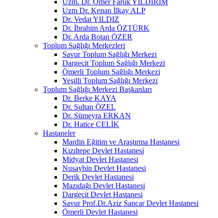
Uzm. Dr. Ömer Faruk YILDIRIM
Uzm Dr. Kenan İlkay ALP
Dr. Vedat YILDIZ
Dr. İbrahim Arda ÖZTÜRK
Dr. Arda Botan ÖZER
Toplum Sağlığı Merkezleri
Savur Toplum Sağlığı Merkezi
Dargeçit Toplum Sağlığı Merkezi
Ömerli Toplum Sağlığı Merkezi
Yeşilli Toplum Sağlığı Merkezi
Toplum Sağlığı Merkezi Başkanları
Dr. Berke KAYA
Dr. Sultan ÖZEL
Dr. Sümeyra ERKAN
Dr. Hatice ÇELİK
Hastaneler
Mardin Eğitim ve Araştırma Hastanesi
Kızıltepe Devlet Hastanesi
Midyat Devlet Hastanesi
Nusaybin Devlet Hastanesi
Derik Devlet Hastanesi
Mazıdağı Devlet Hastanesi
Dargeçit Devlet Hastanesi
Savur Prof.Dr.Aziz Sancar Devlet Hastanesi
Ömerli Devlet Hastanesi