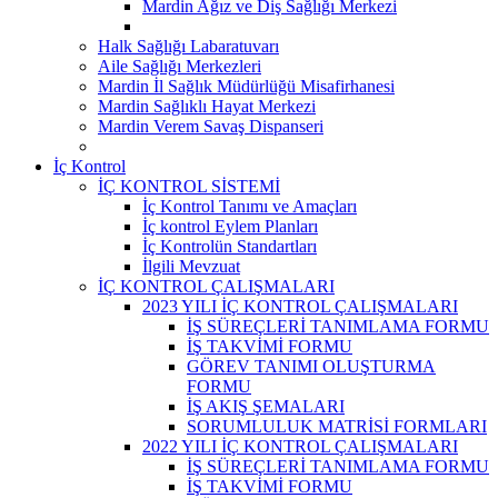
Mardin Ağız ve Diş Sağlığı Merkezi
Halk Sağlığı Labaratuvarı
Aile Sağlığı Merkezleri
Mardin İl Sağlık Müdürlüğü Misafirhanesi
Mardin Sağlıklı Hayat Merkezi
Mardin Verem Savaş Dispanseri
İç Kontrol
İÇ KONTROL SİSTEMİ
İç Kontrol Tanımı ve Amaçları
İç kontrol Eylem Planları
İç Kontrolün Standartları
İlgili Mevzuat
İÇ KONTROL ÇALIŞMALARI
2023 YILI İÇ KONTROL ÇALIŞMALARI
İŞ SÜREÇLERİ TANIMLAMA FORMU
İŞ TAKVİMİ FORMU
GÖREV TANIMI OLUŞTURMA
FORMU
İŞ AKIŞ ŞEMALARI
SORUMLULUK MATRİSİ FORMLARI
2022 YILI İÇ KONTROL ÇALIŞMALARI
İŞ SÜREÇLERİ TANIMLAMA FORMU
İŞ TAKVİMİ FORMU