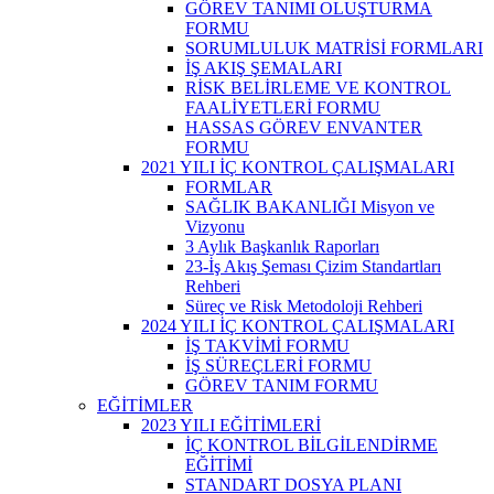
GÖREV TANIMI OLUŞTURMA
FORMU
SORUMLULUK MATRİSİ FORMLARI
İŞ AKIŞ ŞEMALARI
RİSK BELİRLEME VE KONTROL
FAALİYETLERİ FORMU
HASSAS GÖREV ENVANTER
FORMU
2021 YILI İÇ KONTROL ÇALIŞMALARI
FORMLAR
SAĞLIK BAKANLIĞI Misyon ve
Vizyonu
3 Aylık Başkanlık Raporları
23-İş Akış Şeması Çizim Standartları
Rehberi
Süreç ve Risk Metodoloji Rehberi
2024 YILI İÇ KONTROL ÇALIŞMALARI
İŞ TAKVİMİ FORMU
İŞ SÜREÇLERİ FORMU
GÖREV TANIM FORMU
EĞİTİMLER
2023 YILI EĞİTİMLERİ
İÇ KONTROL BİLGİLENDİRME
EĞİTİMİ
STANDART DOSYA PLANI