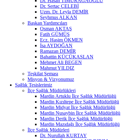
Dr. Hasan TİMURAĞAOĞLU
Dr. Sertaç ÇELEBİ
Uzm. Dr. Leyla DEMİR
Şeyhmus ALKAN
Başkan Yardımcıları
Osman AKTAŞ
Fatih GÜMÜŞ
Ecz. Haşim ÖKMEN
İsa AYDOĞAN
Ramazan DEMİR
Bahattin KÜÇÜKASLAN
Mehmet Ali BEGEN
Mahmut YILDIZ
Teşkilat Şeması
Misyon & Vizyonumuz
Sağlık Tesislerimiz
İlçe Sağlık Müdürlükleri
Mardin Artuklu İlçe Sağlık Müdürlüğü
Mardin Kızıltepe İlçe Sağlık Müdürlüğü
Mardin Midyat İlçe Sağlık Müdürlüğü
Mardin Nusaybin İlçe Sağlık Müdürlüğü
Mardin Derik İlçe Sağlık Müdürlüğü
Mardin Mazıdağı İlçe Sağlık Müdürlüğü
İlçe Sağlık Müdürleri
Dr. Nurullah KURTAY