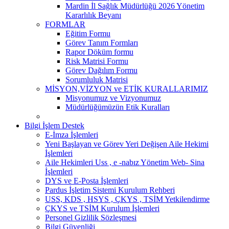
Mardin İl Sağlık Müdürlüğü 2026 Yönetim
Kararlılık Beyanı
FORMLAR
Eğitim Formu
Görev Tanım Formları
Rapor Döküm formu
Risk Matrisi Formu
Görev Dağılım Formu
Sorumluluk Matrisi
MİSYON,VİZYON ve ETİK KURALLARIMIZ
Misyonumuz ve Vizyonumuz
Müdürlüğümüzün Etik Kuralları
Bilgi İşlem Destek
E-İmza İşlemleri
Yeni Başlayan ve Görev Yeri Değişen Aile Hekimi
İşlemleri
Aile Hekimleri Uss , e -nabız Yönetim Web- Sina
İşlemleri
DYS ve E-Posta İşlemleri
Pardus İşletim Sistemi Kurulum Rehberi
USS, KDS , HSYS , ÇKYS , TSİM Yetkilendirme
ÇKYS ve TSİM Kurulum İşlemleri
Personel Gizlilik Sözleşmesi
Bilgi Güvenliği