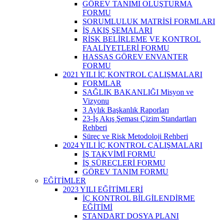
GÖREV TANIMI OLUŞTURMA
FORMU
SORUMLULUK MATRİSİ FORMLARI
İŞ AKIŞ ŞEMALARI
RİSK BELİRLEME VE KONTROL
FAALİYETLERİ FORMU
HASSAS GÖREV ENVANTER
FORMU
2021 YILI İÇ KONTROL ÇALIŞMALARI
FORMLAR
SAĞLIK BAKANLIĞI Misyon ve
Vizyonu
3 Aylık Başkanlık Raporları
23-İş Akış Şeması Çizim Standartları
Rehberi
Süreç ve Risk Metodoloji Rehberi
2024 YILI İÇ KONTROL ÇALIŞMALARI
İŞ TAKVİMİ FORMU
İŞ SÜREÇLERİ FORMU
GÖREV TANIM FORMU
EĞİTİMLER
2023 YILI EĞİTİMLERİ
İÇ KONTROL BİLGİLENDİRME
EĞİTİMİ
STANDART DOSYA PLANI