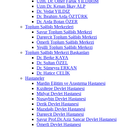
Uzm. Dr. Ömer Faruk YILDIRIM
Uzm Dr. Kenan İlkay ALP
Dr. Vedat YILDIZ
Dr. İbrahim Arda ÖZTÜRK
Dr. Arda Botan ÖZER
Toplum Sağlığı Merkezleri
Savur Toplum Sağlığı Merkezi
Dargeçit Toplum Sağlığı Merkezi
Ömerli Toplum Sağlığı Merkezi
Yeşilli Toplum Sağlığı Merkezi
Toplum Sağlığı Merkezi Başkanları
Dr. Berke KAYA
Dr. Sultan ÖZEL
Dr. Sümeyra ERKAN
Dr. Hatice ÇELİK
Hastaneler
Mardin Eğitim ve Araştırma Hastanesi
Kızıltepe Devlet Hastanesi
Midyat Devlet Hastanesi
Nusaybin Devlet Hastanesi
Derik Devlet Hastanesi
Mazıdağı Devlet Hastanesi
Dargeçit Devlet Hastanesi
Savur Prof.Dr.Aziz Sancar Devlet Hastanesi
Ömerli Devlet Hastanesi