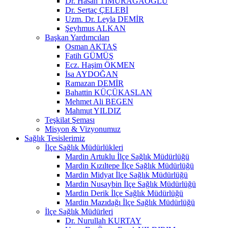
Dr. Hasan TİMURAĞAOĞLU
Dr. Sertaç ÇELEBİ
Uzm. Dr. Leyla DEMİR
Şeyhmus ALKAN
Başkan Yardımcıları
Osman AKTAŞ
Fatih GÜMÜŞ
Ecz. Haşim ÖKMEN
İsa AYDOĞAN
Ramazan DEMİR
Bahattin KÜÇÜKASLAN
Mehmet Ali BEGEN
Mahmut YILDIZ
Teşkilat Şeması
Misyon & Vizyonumuz
Sağlık Tesislerimiz
İlçe Sağlık Müdürlükleri
Mardin Artuklu İlçe Sağlık Müdürlüğü
Mardin Kızıltepe İlçe Sağlık Müdürlüğü
Mardin Midyat İlçe Sağlık Müdürlüğü
Mardin Nusaybin İlçe Sağlık Müdürlüğü
Mardin Derik İlçe Sağlık Müdürlüğü
Mardin Mazıdağı İlçe Sağlık Müdürlüğü
İlçe Sağlık Müdürleri
Dr. Nurullah KURTAY