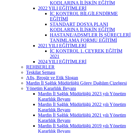
KODLARINA İLİŞKİN EĞİTİM
2022 YILI EĞİTİMLERİ
İÇ KONTROL BİLGİLENDİRME
EĞİTİMİ
STANDART DOSYA PLANI
KODLARINA İLİŞKİN EĞİTİM
HASTANE/ADSM'LER İŞ SÜREÇLERİ
TANIMLAMA FORMU EĞİTİMİ
2021 YILI EĞİTİMLERİ
İÇ KONTROL 1. ÇEYREK EĞİTİM
2021
2024 YILI EĞİTİMLERİ
REHBERLER
Teşkilat Şeması
Afiş, Broşür ve Etik Slogan
Mardin İl Sağlık Müdürlüğü Görev Dağılım Çizelgesi
Yönetim Kararlılık Beyanı
Mardin İl Sağlık Müdürlüğü 2023 yılı Yönetim
Kararlılık Beyanı
Mardin İl Sağlık Müdürlüğü 2022 yılı Yönetim
Kararlılık Beyanı
Mardin İl Sağlık Müdürlüğü 2021 yılı Yönetim
Kararlılık Beyanı
Mardin İl Sağlık Müdürlüğü 2019 yılı Yönetim
Kararlılık Beyanı