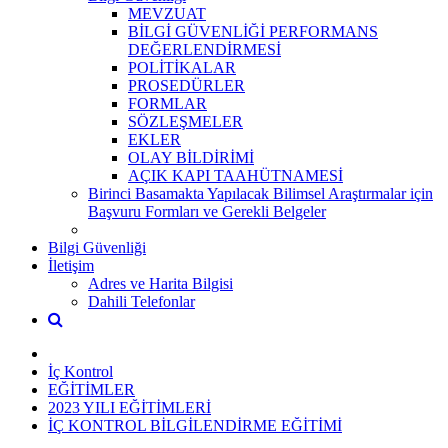
MEVZUAT
BİLGİ GÜVENLİĞİ PERFORMANS
DEĞERLENDİRMESİ
POLİTİKALAR
PROSEDÜRLER
FORMLAR
SÖZLEŞMELER
EKLER
OLAY BİLDİRİMİ
AÇIK KAPI TAAHÜTNAMESİ
Birinci Basamakta Yapılacak Bilimsel Araştırmalar için
Başvuru Formları ve Gerekli Belgeler
Bilgi Güvenliği
İletişim
Adres ve Harita Bilgisi
Dahili Telefonlar
İç Kontrol
EĞİTİMLER
2023 YILI EĞİTİMLERİ
İÇ KONTROL BİLGİLENDİRME EĞİTİMİ