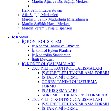
Mardin Ağız ve Diş Sağlığı Merkezi
Halk Sağlığı Labaratuvarı
Aile Sağlığı Merkezleri
Mardin İl Sağlık Müdürlüğü Misafirhanesi
Mardin Sağlıklı Hayat Merkezi
Mardin Verem Savaş Dispanseri
İç Kontrol
İÇ KONTROL SİSTEMİ
İç Kontrol Tanımı ve Amaçları
İç kontrol Eylem Planları
İç Kontrolün Standartları
İlgili Mevzuat
İÇ KONTROL ÇALIŞMALARI
2023 YILI İÇ KONTROL ÇALIŞMALARI
İŞ SÜREÇLERİ TANIMLAMA FORMU
İŞ TAKVİMİ FORMU
GÖREV TANIMI OLUŞTURMA
FORMU
İŞ AKIŞ ŞEMALARI
SORUMLULUK MATRİSİ FORMLARI
2022 YILI İÇ KONTROL ÇALIŞMALARI
İŞ SÜREÇLERİ TANIMLAMA FORMU
İŞ TAKVİMİ FORMU