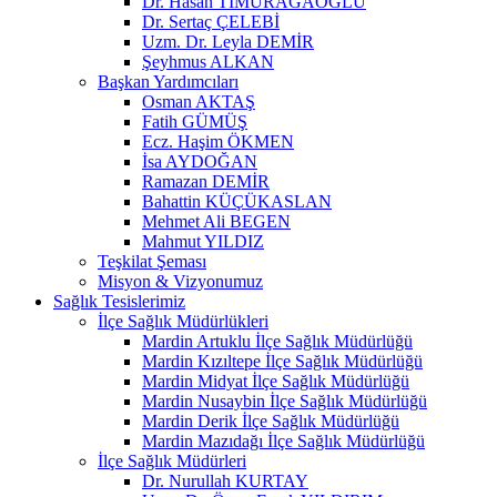
Dr. Hasan TİMURAĞAOĞLU
Dr. Sertaç ÇELEBİ
Uzm. Dr. Leyla DEMİR
Şeyhmus ALKAN
Başkan Yardımcıları
Osman AKTAŞ
Fatih GÜMÜŞ
Ecz. Haşim ÖKMEN
İsa AYDOĞAN
Ramazan DEMİR
Bahattin KÜÇÜKASLAN
Mehmet Ali BEGEN
Mahmut YILDIZ
Teşkilat Şeması
Misyon & Vizyonumuz
Sağlık Tesislerimiz
İlçe Sağlık Müdürlükleri
Mardin Artuklu İlçe Sağlık Müdürlüğü
Mardin Kızıltepe İlçe Sağlık Müdürlüğü
Mardin Midyat İlçe Sağlık Müdürlüğü
Mardin Nusaybin İlçe Sağlık Müdürlüğü
Mardin Derik İlçe Sağlık Müdürlüğü
Mardin Mazıdağı İlçe Sağlık Müdürlüğü
İlçe Sağlık Müdürleri
Dr. Nurullah KURTAY