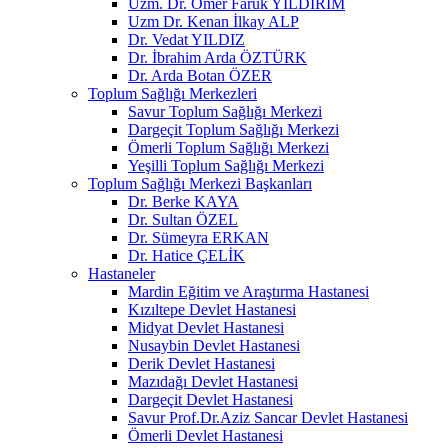
Uzm. Dr. Ömer Faruk YILDIRIM
Uzm Dr. Kenan İlkay ALP
Dr. Vedat YILDIZ
Dr. İbrahim Arda ÖZTÜRK
Dr. Arda Botan ÖZER
Toplum Sağlığı Merkezleri
Savur Toplum Sağlığı Merkezi
Dargeçit Toplum Sağlığı Merkezi
Ömerli Toplum Sağlığı Merkezi
Yeşilli Toplum Sağlığı Merkezi
Toplum Sağlığı Merkezi Başkanları
Dr. Berke KAYA
Dr. Sultan ÖZEL
Dr. Sümeyra ERKAN
Dr. Hatice ÇELİK
Hastaneler
Mardin Eğitim ve Araştırma Hastanesi
Kızıltepe Devlet Hastanesi
Midyat Devlet Hastanesi
Nusaybin Devlet Hastanesi
Derik Devlet Hastanesi
Mazıdağı Devlet Hastanesi
Dargeçit Devlet Hastanesi
Savur Prof.Dr.Aziz Sancar Devlet Hastanesi
Ömerli Devlet Hastanesi