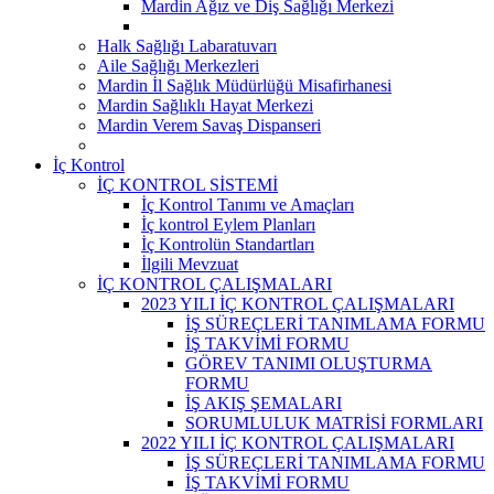
Mardin Ağız ve Diş Sağlığı Merkezi
Halk Sağlığı Labaratuvarı
Aile Sağlığı Merkezleri
Mardin İl Sağlık Müdürlüğü Misafirhanesi
Mardin Sağlıklı Hayat Merkezi
Mardin Verem Savaş Dispanseri
İç Kontrol
İÇ KONTROL SİSTEMİ
İç Kontrol Tanımı ve Amaçları
İç kontrol Eylem Planları
İç Kontrolün Standartları
İlgili Mevzuat
İÇ KONTROL ÇALIŞMALARI
2023 YILI İÇ KONTROL ÇALIŞMALARI
İŞ SÜREÇLERİ TANIMLAMA FORMU
İŞ TAKVİMİ FORMU
GÖREV TANIMI OLUŞTURMA
FORMU
İŞ AKIŞ ŞEMALARI
SORUMLULUK MATRİSİ FORMLARI
2022 YILI İÇ KONTROL ÇALIŞMALARI
İŞ SÜREÇLERİ TANIMLAMA FORMU
İŞ TAKVİMİ FORMU