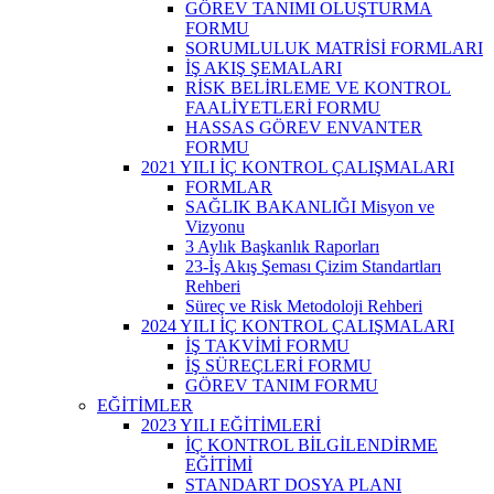
GÖREV TANIMI OLUŞTURMA
FORMU
SORUMLULUK MATRİSİ FORMLARI
İŞ AKIŞ ŞEMALARI
RİSK BELİRLEME VE KONTROL
FAALİYETLERİ FORMU
HASSAS GÖREV ENVANTER
FORMU
2021 YILI İÇ KONTROL ÇALIŞMALARI
FORMLAR
SAĞLIK BAKANLIĞI Misyon ve
Vizyonu
3 Aylık Başkanlık Raporları
23-İş Akış Şeması Çizim Standartları
Rehberi
Süreç ve Risk Metodoloji Rehberi
2024 YILI İÇ KONTROL ÇALIŞMALARI
İŞ TAKVİMİ FORMU
İŞ SÜREÇLERİ FORMU
GÖREV TANIM FORMU
EĞİTİMLER
2023 YILI EĞİTİMLERİ
İÇ KONTROL BİLGİLENDİRME
EĞİTİMİ
STANDART DOSYA PLANI