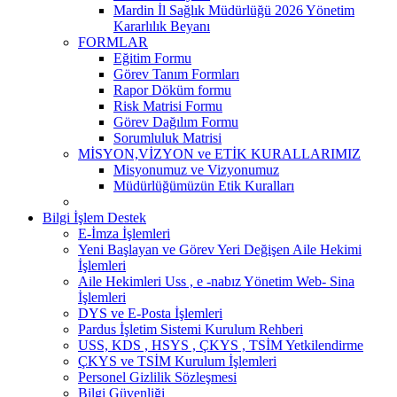
Mardin İl Sağlık Müdürlüğü 2026 Yönetim
Kararlılık Beyanı
FORMLAR
Eğitim Formu
Görev Tanım Formları
Rapor Döküm formu
Risk Matrisi Formu
Görev Dağılım Formu
Sorumluluk Matrisi
MİSYON,VİZYON ve ETİK KURALLARIMIZ
Misyonumuz ve Vizyonumuz
Müdürlüğümüzün Etik Kuralları
Bilgi İşlem Destek
E-İmza İşlemleri
Yeni Başlayan ve Görev Yeri Değişen Aile Hekimi
İşlemleri
Aile Hekimleri Uss , e -nabız Yönetim Web- Sina
İşlemleri
DYS ve E-Posta İşlemleri
Pardus İşletim Sistemi Kurulum Rehberi
USS, KDS , HSYS , ÇKYS , TSİM Yetkilendirme
ÇKYS ve TSİM Kurulum İşlemleri
Personel Gizlilik Sözleşmesi
Bilgi Güvenliği