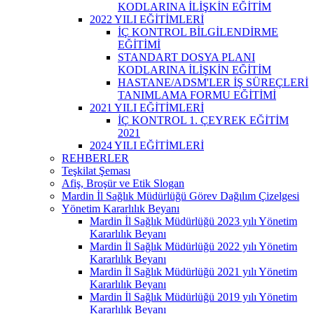
KODLARINA İLİŞKİN EĞİTİM
2022 YILI EĞİTİMLERİ
İÇ KONTROL BİLGİLENDİRME
EĞİTİMİ
STANDART DOSYA PLANI
KODLARINA İLİŞKİN EĞİTİM
HASTANE/ADSM'LER İŞ SÜREÇLERİ
TANIMLAMA FORMU EĞİTİMİ
2021 YILI EĞİTİMLERİ
İÇ KONTROL 1. ÇEYREK EĞİTİM
2021
2024 YILI EĞİTİMLERİ
REHBERLER
Teşkilat Şeması
Afiş, Broşür ve Etik Slogan
Mardin İl Sağlık Müdürlüğü Görev Dağılım Çizelgesi
Yönetim Kararlılık Beyanı
Mardin İl Sağlık Müdürlüğü 2023 yılı Yönetim
Kararlılık Beyanı
Mardin İl Sağlık Müdürlüğü 2022 yılı Yönetim
Kararlılık Beyanı
Mardin İl Sağlık Müdürlüğü 2021 yılı Yönetim
Kararlılık Beyanı
Mardin İl Sağlık Müdürlüğü 2019 yılı Yönetim
Kararlılık Beyanı