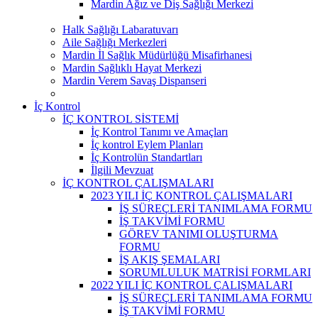
Mardin Ağız ve Diş Sağlığı Merkezi
Halk Sağlığı Labaratuvarı
Aile Sağlığı Merkezleri
Mardin İl Sağlık Müdürlüğü Misafirhanesi
Mardin Sağlıklı Hayat Merkezi
Mardin Verem Savaş Dispanseri
İç Kontrol
İÇ KONTROL SİSTEMİ
İç Kontrol Tanımı ve Amaçları
İç kontrol Eylem Planları
İç Kontrolün Standartları
İlgili Mevzuat
İÇ KONTROL ÇALIŞMALARI
2023 YILI İÇ KONTROL ÇALIŞMALARI
İŞ SÜREÇLERİ TANIMLAMA FORMU
İŞ TAKVİMİ FORMU
GÖREV TANIMI OLUŞTURMA
FORMU
İŞ AKIŞ ŞEMALARI
SORUMLULUK MATRİSİ FORMLARI
2022 YILI İÇ KONTROL ÇALIŞMALARI
İŞ SÜREÇLERİ TANIMLAMA FORMU
İŞ TAKVİMİ FORMU