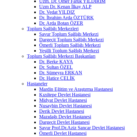
Uzm. Dr. Ömer Faruk YILDIRIM
Uzm Dr. Kenan İlkay ALP
Dr. Vedat YILDIZ
Dr. İbrahim Arda ÖZTÜRK
Dr. Arda Botan ÖZER
Toplum Sağlığı Merkezleri
Savur Toplum Sağlığı Merkezi
Dargeçit Toplum Sağlığı Merkezi
Ömerli Toplum Sağlığı Merkezi
Yeşilli Toplum Sağlığı Merkezi
Toplum Sağlığı Merkezi Başkanları
Dr. Berke KAYA
Dr. Sultan ÖZEL
Dr. Sümeyra ERKAN
Dr. Hatice ÇELİK
Hastaneler
Mardin Eğitim ve Araştırma Hastanesi
Kızıltepe Devlet Hastanesi
Midyat Devlet Hastanesi
Nusaybin Devlet Hastanesi
Derik Devlet Hastanesi
Mazıdağı Devlet Hastanesi
Dargeçit Devlet Hastanesi
Savur Prof.Dr.Aziz Sancar Devlet Hastanesi
Ömerli Devlet Hastanesi