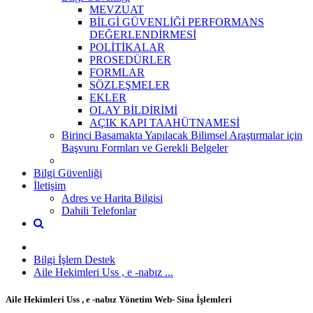
MEVZUAT
BİLGİ GÜVENLİĞİ PERFORMANS
DEĞERLENDİRMESİ
POLİTİKALAR
PROSEDÜRLER
FORMLAR
SÖZLEŞMELER
EKLER
OLAY BİLDİRİMİ
AÇIK KAPI TAAHÜTNAMESİ
Birinci Basamakta Yapılacak Bilimsel Araştırmalar için
Başvuru Formları ve Gerekli Belgeler
Bilgi Güvenliği
İletişim
Adres ve Harita Bilgisi
Dahili Telefonlar
Bilgi İşlem Destek
Aile Hekimleri Uss , e -nabız ...
Aile Hekimleri Uss , e -nabız Yönetim Web- Sina İşlemleri