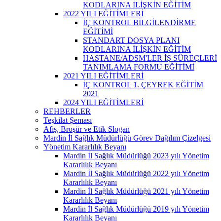
KODLARINA İLİŞKİN EĞİTİM
2022 YILI EĞİTİMLERİ
İÇ KONTROL BİLGİLENDİRME
EĞİTİMİ
STANDART DOSYA PLANI
KODLARINA İLİŞKİN EĞİTİM
HASTANE/ADSM'LER İŞ SÜREÇLERİ
TANIMLAMA FORMU EĞİTİMİ
2021 YILI EĞİTİMLERİ
İÇ KONTROL 1. ÇEYREK EĞİTİM
2021
2024 YILI EĞİTİMLERİ
REHBERLER
Teşkilat Şeması
Afiş, Broşür ve Etik Slogan
Mardin İl Sağlık Müdürlüğü Görev Dağılım Çizelgesi
Yönetim Kararlılık Beyanı
Mardin İl Sağlık Müdürlüğü 2023 yılı Yönetim
Kararlılık Beyanı
Mardin İl Sağlık Müdürlüğü 2022 yılı Yönetim
Kararlılık Beyanı
Mardin İl Sağlık Müdürlüğü 2021 yılı Yönetim
Kararlılık Beyanı
Mardin İl Sağlık Müdürlüğü 2019 yılı Yönetim
Kararlılık Beyanı