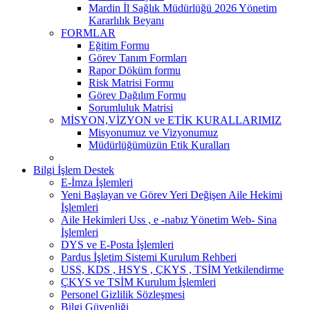
Mardin İl Sağlık Müdürlüğü 2026 Yönetim
Kararlılık Beyanı
FORMLAR
Eğitim Formu
Görev Tanım Formları
Rapor Döküm formu
Risk Matrisi Formu
Görev Dağılım Formu
Sorumluluk Matrisi
MİSYON,VİZYON ve ETİK KURALLARIMIZ
Misyonumuz ve Vizyonumuz
Müdürlüğümüzün Etik Kuralları
Bilgi İşlem Destek
E-İmza İşlemleri
Yeni Başlayan ve Görev Yeri Değişen Aile Hekimi
İşlemleri
Aile Hekimleri Uss , e -nabız Yönetim Web- Sina
İşlemleri
DYS ve E-Posta İşlemleri
Pardus İşletim Sistemi Kurulum Rehberi
USS, KDS , HSYS , ÇKYS , TSİM Yetkilendirme
ÇKYS ve TSİM Kurulum İşlemleri
Personel Gizlilik Sözleşmesi
Bilgi Güvenliği