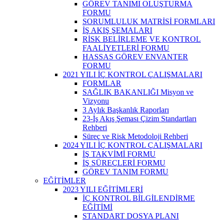
GÖREV TANIMI OLUŞTURMA
FORMU
SORUMLULUK MATRİSİ FORMLARI
İŞ AKIŞ ŞEMALARI
RİSK BELİRLEME VE KONTROL
FAALİYETLERİ FORMU
HASSAS GÖREV ENVANTER
FORMU
2021 YILI İÇ KONTROL ÇALIŞMALARI
FORMLAR
SAĞLIK BAKANLIĞI Misyon ve
Vizyonu
3 Aylık Başkanlık Raporları
23-İş Akış Şeması Çizim Standartları
Rehberi
Süreç ve Risk Metodoloji Rehberi
2024 YILI İÇ KONTROL ÇALIŞMALARI
İŞ TAKVİMİ FORMU
İŞ SÜREÇLERİ FORMU
GÖREV TANIM FORMU
EĞİTİMLER
2023 YILI EĞİTİMLERİ
İÇ KONTROL BİLGİLENDİRME
EĞİTİMİ
STANDART DOSYA PLANI