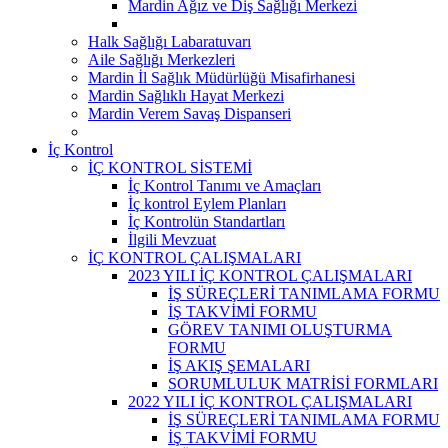
Mardin Ağız ve Diş Sağlığı Merkezi
Halk Sağlığı Labaratuvarı
Aile Sağlığı Merkezleri
Mardin İl Sağlık Müdürlüğü Misafirhanesi
Mardin Sağlıklı Hayat Merkezi
Mardin Verem Savaş Dispanseri
İç Kontrol
İÇ KONTROL SİSTEMİ
İç Kontrol Tanımı ve Amaçları
İç kontrol Eylem Planları
İç Kontrolün Standartları
İlgili Mevzuat
İÇ KONTROL ÇALIŞMALARI
2023 YILI İÇ KONTROL ÇALIŞMALARI
İŞ SÜREÇLERİ TANIMLAMA FORMU
İŞ TAKVİMİ FORMU
GÖREV TANIMI OLUŞTURMA
FORMU
İŞ AKIŞ ŞEMALARI
SORUMLULUK MATRİSİ FORMLARI
2022 YILI İÇ KONTROL ÇALIŞMALARI
İŞ SÜREÇLERİ TANIMLAMA FORMU
İŞ TAKVİMİ FORMU