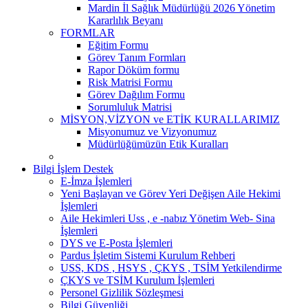
Mardin İl Sağlık Müdürlüğü 2026 Yönetim
Kararlılık Beyanı
FORMLAR
Eğitim Formu
Görev Tanım Formları
Rapor Döküm formu
Risk Matrisi Formu
Görev Dağılım Formu
Sorumluluk Matrisi
MİSYON,VİZYON ve ETİK KURALLARIMIZ
Misyonumuz ve Vizyonumuz
Müdürlüğümüzün Etik Kuralları
Bilgi İşlem Destek
E-İmza İşlemleri
Yeni Başlayan ve Görev Yeri Değişen Aile Hekimi
İşlemleri
Aile Hekimleri Uss , e -nabız Yönetim Web- Sina
İşlemleri
DYS ve E-Posta İşlemleri
Pardus İşletim Sistemi Kurulum Rehberi
USS, KDS , HSYS , ÇKYS , TSİM Yetkilendirme
ÇKYS ve TSİM Kurulum İşlemleri
Personel Gizlilik Sözleşmesi
Bilgi Güvenliği