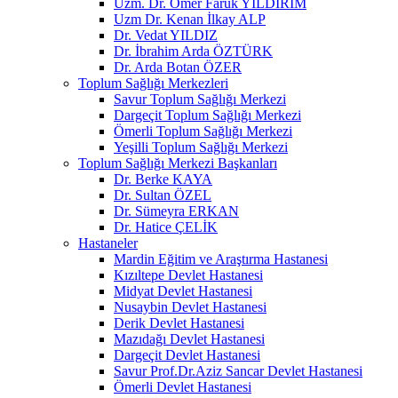
Uzm. Dr. Ömer Faruk YILDIRIM
Uzm Dr. Kenan İlkay ALP
Dr. Vedat YILDIZ
Dr. İbrahim Arda ÖZTÜRK
Dr. Arda Botan ÖZER
Toplum Sağlığı Merkezleri
Savur Toplum Sağlığı Merkezi
Dargeçit Toplum Sağlığı Merkezi
Ömerli Toplum Sağlığı Merkezi
Yeşilli Toplum Sağlığı Merkezi
Toplum Sağlığı Merkezi Başkanları
Dr. Berke KAYA
Dr. Sultan ÖZEL
Dr. Sümeyra ERKAN
Dr. Hatice ÇELİK
Hastaneler
Mardin Eğitim ve Araştırma Hastanesi
Kızıltepe Devlet Hastanesi
Midyat Devlet Hastanesi
Nusaybin Devlet Hastanesi
Derik Devlet Hastanesi
Mazıdağı Devlet Hastanesi
Dargeçit Devlet Hastanesi
Savur Prof.Dr.Aziz Sancar Devlet Hastanesi
Ömerli Devlet Hastanesi