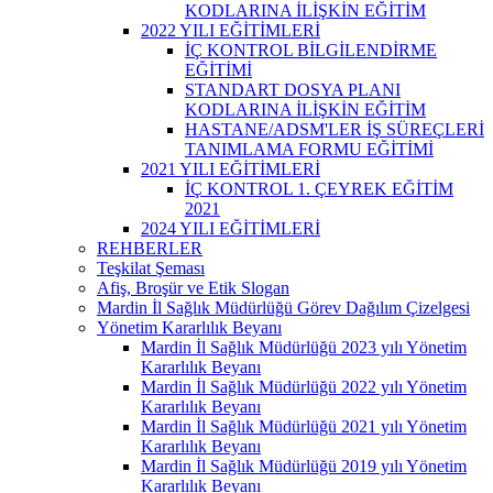
KODLARINA İLİŞKİN EĞİTİM
2022 YILI EĞİTİMLERİ
İÇ KONTROL BİLGİLENDİRME
EĞİTİMİ
STANDART DOSYA PLANI
KODLARINA İLİŞKİN EĞİTİM
HASTANE/ADSM'LER İŞ SÜREÇLERİ
TANIMLAMA FORMU EĞİTİMİ
2021 YILI EĞİTİMLERİ
İÇ KONTROL 1. ÇEYREK EĞİTİM
2021
2024 YILI EĞİTİMLERİ
REHBERLER
Teşkilat Şeması
Afiş, Broşür ve Etik Slogan
Mardin İl Sağlık Müdürlüğü Görev Dağılım Çizelgesi
Yönetim Kararlılık Beyanı
Mardin İl Sağlık Müdürlüğü 2023 yılı Yönetim
Kararlılık Beyanı
Mardin İl Sağlık Müdürlüğü 2022 yılı Yönetim
Kararlılık Beyanı
Mardin İl Sağlık Müdürlüğü 2021 yılı Yönetim
Kararlılık Beyanı
Mardin İl Sağlık Müdürlüğü 2019 yılı Yönetim
Kararlılık Beyanı