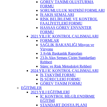
GÖREV TANIMI OLUŞTURMA
FORMU
SORUMLULUK MATRİSİ FORMLARI
İŞ AKIŞ ŞEMALARI
RİSK BELİRLEME VE KONTROL
FAALİYETLERİ FORMU
HASSAS GÖREV ENVANTER
FORMU
2021 YILI İÇ KONTROL ÇALIŞMALARI
FORMLAR
SAĞLIK BAKANLIĞI Misyon ve
Vizyonu
3 Aylık Başkanlık Raporları
23-İş Akış Şeması Çizim Standartları
Rehberi
Süreç ve Risk Metodoloji Rehberi
2024 YILI İÇ KONTROL ÇALIŞMALARI
İŞ TAKVİMİ FORMU
İŞ SÜREÇLERİ FORMU
GÖREV TANIM FORMU
EĞİTİMLER
2023 YILI EĞİTİMLERİ
İÇ KONTROL BİLGİLENDİRME
EĞİTİMİ
STANDART DOSYA PLANI