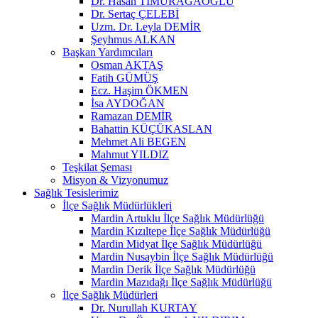
Dr. Hasan TİMURAĞAOĞLU
Dr. Sertaç ÇELEBİ
Uzm. Dr. Leyla DEMİR
Şeyhmus ALKAN
Başkan Yardımcıları
Osman AKTAŞ
Fatih GÜMÜŞ
Ecz. Haşim ÖKMEN
İsa AYDOĞAN
Ramazan DEMİR
Bahattin KÜÇÜKASLAN
Mehmet Ali BEGEN
Mahmut YILDIZ
Teşkilat Şeması
Misyon & Vizyonumuz
Sağlık Tesislerimiz
İlçe Sağlık Müdürlükleri
Mardin Artuklu İlçe Sağlık Müdürlüğü
Mardin Kızıltepe İlçe Sağlık Müdürlüğü
Mardin Midyat İlçe Sağlık Müdürlüğü
Mardin Nusaybin İlçe Sağlık Müdürlüğü
Mardin Derik İlçe Sağlık Müdürlüğü
Mardin Mazıdağı İlçe Sağlık Müdürlüğü
İlçe Sağlık Müdürleri
Dr. Nurullah KURTAY