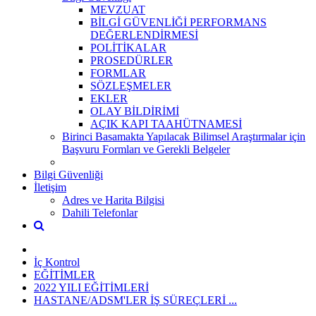
MEVZUAT
BİLGİ GÜVENLİĞİ PERFORMANS
DEĞERLENDİRMESİ
POLİTİKALAR
PROSEDÜRLER
FORMLAR
SÖZLEŞMELER
EKLER
OLAY BİLDİRİMİ
AÇIK KAPI TAAHÜTNAMESİ
Birinci Basamakta Yapılacak Bilimsel Araştırmalar için
Başvuru Formları ve Gerekli Belgeler
Bilgi Güvenliği
İletişim
Adres ve Harita Bilgisi
Dahili Telefonlar
İç Kontrol
EĞİTİMLER
2022 YILI EĞİTİMLERİ
HASTANE/ADSM'LER İŞ SÜREÇLERİ ...