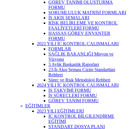
GÖREV TANIMI OLUŞTURMA
FORMU
SORUMLULUK MATRİSİ FORMLARI
İŞ AKIŞ ŞEMALARI
RİSK BELİRLEME VE KONTROL
FAALİYETLERİ FORMU
HASSAS GÖREV ENVANTER
FORMU
2021 YILI İÇ KONTROL ÇALIŞMALARI
FORMLAR
SAĞLIK BAKANLIĞI Misyon ve
Vizyonu
3 Aylık Başkanlık Raporları
23-İş Akış Şeması Çizim Standartları
Rehberi
Süreç ve Risk Metodoloji Rehberi
2024 YILI İÇ KONTROL ÇALIŞMALARI
İŞ TAKVİMİ FORMU
İŞ SÜREÇLERİ FORMU
GÖREV TANIM FORMU
EĞİTİMLER
2023 YILI EĞİTİMLERİ
İÇ KONTROL BİLGİLENDİRME
EĞİTİMİ
STANDART DOSYA PLANI