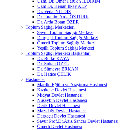
Uzm. Dr. Ömer Faruk YILDIRIM
Uzm Dr. Kenan İlkay ALP
Dr. Vedat YILDIZ
Dr. İbrahim Arda ÖZTÜRK
Dr. Arda Botan ÖZER
Toplum Sağlığı Merkezleri
Savur Toplum Sağlığı Merkezi
Dargeçit Toplum Sağlığı Merkezi
Ömerli Toplum Sağlığı Merkezi
Yeşilli Toplum Sağlığı Merkezi
Toplum Sağlığı Merkezi Başkanları
Dr. Berke KAYA
Dr. Sultan ÖZEL
Dr. Sümeyra ERKAN
Dr. Hatice ÇELİK
Hastaneler
Mardin Eğitim ve Araştırma Hastanesi
Kızıltepe Devlet Hastanesi
Midyat Devlet Hastanesi
Nusaybin Devlet Hastanesi
Derik Devlet Hastanesi
Mazıdağı Devlet Hastanesi
Dargeçit Devlet Hastanesi
Savur Prof.Dr.Aziz Sancar Devlet Hastanesi
Ömerli Devlet Hastanesi