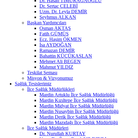
Dr. Hasan TİMURAĞAOĞLU
Dr. Sertaç ÇELEBİ
Uzm. Dr. Leyla DEMİR
Şeyhmus ALKAN
Başkan Yardımcıları
Osman AKTAŞ
Fatih GÜMÜŞ
Ecz. Haşim ÖKMEN
İsa AYDOĞAN
Ramazan DEMİR
Bahattin KÜÇÜKASLAN
Mehmet Ali BEGEN
Mahmut YILDIZ
Teşkilat Şeması
Misyon & Vizyonumuz
Sağlık Tesislerimiz
İlçe Sağlık Müdürlükleri
Mardin Artuklu İlçe Sağlık Müdürlüğü
Mardin Kızıltepe İlçe Sağlık Müdürlüğü
Mardin Midyat İlçe Sağlık Müdürlüğü
Mardin Nusaybin İlçe Sağlık Müdürlüğü
Mardin Derik İlçe Sağlık Müdürlüğü
Mardin Mazıdağı İlçe Sağlık Müdürlüğü
İlçe Sağlık Müdürleri
Dr. Nurullah KURTAY