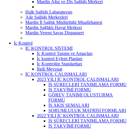
Mardin Ağız ve Diş Sağlığı Merkezi
Halk Sağlığı Labaratuvarı
Aile Sağlığı Merkezleri
Mardin İl Sağlık Müdürlüğü Misafirhanesi
Mardin Sağlıklı Hayat Merkezi
Mardin Verem Savaş Dispanseri
İç Kontrol
İÇ KONTROL SİSTEMİ
İç Kontrol Tanımı ve Amaçları
İç kontrol Eylem Planları
İç Kontrolün Standartları
İlgili Mevzuat
İÇ KONTROL ÇALIŞMALARI
2023 YILI İÇ KONTROL ÇALIŞMALARI
İŞ SÜREÇLERİ TANIMLAMA FORMU
İŞ TAKVİMİ FORMU
GÖREV TANIMI OLUŞTURMA
FORMU
İŞ AKIŞ ŞEMALARI
SORUMLULUK MATRİSİ FORMLARI
2022 YILI İÇ KONTROL ÇALIŞMALARI
İŞ SÜREÇLERİ TANIMLAMA FORMU
İŞ TAKVİMİ FORMU