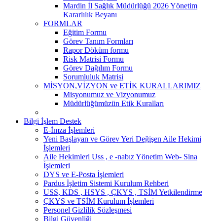
Mardin İl Sağlık Müdürlüğü 2026 Yönetim
Kararlılık Beyanı
FORMLAR
Eğitim Formu
Görev Tanım Formları
Rapor Döküm formu
Risk Matrisi Formu
Görev Dağılım Formu
Sorumluluk Matrisi
MİSYON,VİZYON ve ETİK KURALLARIMIZ
Misyonumuz ve Vizyonumuz
Müdürlüğümüzün Etik Kuralları
Bilgi İşlem Destek
E-İmza İşlemleri
Yeni Başlayan ve Görev Yeri Değişen Aile Hekimi
İşlemleri
Aile Hekimleri Uss , e -nabız Yönetim Web- Sina
İşlemleri
DYS ve E-Posta İşlemleri
Pardus İşletim Sistemi Kurulum Rehberi
USS, KDS , HSYS , ÇKYS , TSİM Yetkilendirme
ÇKYS ve TSİM Kurulum İşlemleri
Personel Gizlilik Sözleşmesi
Bilgi Güvenliği