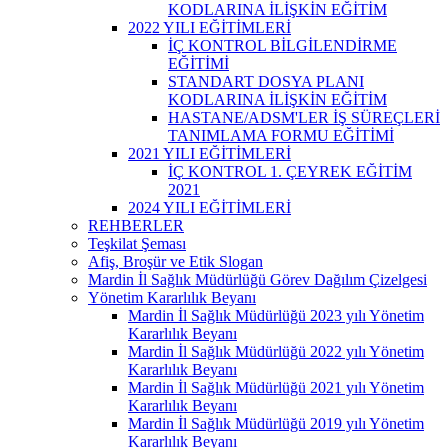
KODLARINA İLİŞKİN EĞİTİM
2022 YILI EĞİTİMLERİ
İÇ KONTROL BİLGİLENDİRME
EĞİTİMİ
STANDART DOSYA PLANI
KODLARINA İLİŞKİN EĞİTİM
HASTANE/ADSM'LER İŞ SÜREÇLERİ
TANIMLAMA FORMU EĞİTİMİ
2021 YILI EĞİTİMLERİ
İÇ KONTROL 1. ÇEYREK EĞİTİM
2021
2024 YILI EĞİTİMLERİ
REHBERLER
Teşkilat Şeması
Afiş, Broşür ve Etik Slogan
Mardin İl Sağlık Müdürlüğü Görev Dağılım Çizelgesi
Yönetim Kararlılık Beyanı
Mardin İl Sağlık Müdürlüğü 2023 yılı Yönetim
Kararlılık Beyanı
Mardin İl Sağlık Müdürlüğü 2022 yılı Yönetim
Kararlılık Beyanı
Mardin İl Sağlık Müdürlüğü 2021 yılı Yönetim
Kararlılık Beyanı
Mardin İl Sağlık Müdürlüğü 2019 yılı Yönetim
Kararlılık Beyanı