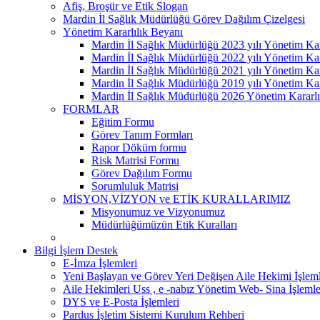
Afiş, Broşür ve Etik Slogan
Mardin İl Sağlık Müdürlüğü Görev Dağılım Çizelgesi
Yönetim Kararlılık Beyanı
Mardin İl Sağlık Müdürlüğü 2023 yılı Yönetim Kar
Mardin İl Sağlık Müdürlüğü 2022 yılı Yönetim Kar
Mardin İl Sağlık Müdürlüğü 2021 yılı Yönetim Kar
Mardin İl Sağlık Müdürlüğü 2019 yılı Yönetim Kar
Mardin İl Sağlık Müdürlüğü 2026 Yönetim Kararlı
FORMLAR
Eğitim Formu
Görev Tanım Formları
Rapor Döküm formu
Risk Matrisi Formu
Görev Dağılım Formu
Sorumluluk Matrisi
MİSYON,VİZYON ve ETİK KURALLARIMIZ
Misyonumuz ve Vizyonumuz
Müdürlüğümüzün Etik Kuralları
Bilgi İşlem Destek
E-İmza İşlemleri
Yeni Başlayan ve Görev Yeri Değişen Aile Hekimi İşleml
Aile Hekimleri Uss , e -nabız Yönetim Web- Sina İşlemle
DYS ve E-Posta İşlemleri
Pardus İşletim Sistemi Kurulum Rehberi