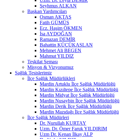
Uzm. Dr. Leyla DEMİR
Şeyhmus ALKAN
Başkan Yardımcıları
Osman AKTAŞ
Fatih GÜMÜŞ
Ecz. Haşim ÖKMEN
İsa AYDOĞAN
Ramazan DEMİR
Bahattin KÜÇÜKASLAN
Mehmet Ali BEGEN
Mahmut YILDIZ
Teşkilat Şeması
Misyon & Vizyonumuz
Sağlık Tesislerimiz
İlçe Sağlık Müdürlükleri
Mardin Artuklu İlçe Sağlık Müdürlüğü
Mardin Kızıltepe İlçe Sağlık Müdürlüğü
Mardin Midyat İlçe Sağlık Müdürlüğü
Mardin Nusaybin İlçe Sağlık Müdürlüğü
Mardin Derik İlçe Sağlık Müdürlüğü
Mardin Mazıdağı İlçe Sağlık Müdürlüğü
İlçe Sağlık Müdürleri
Dr. Nurullah KURTAY
Uzm. Dr. Ömer Faruk YILDIRIM
Uzm Dr. Kenan İlkay ALP