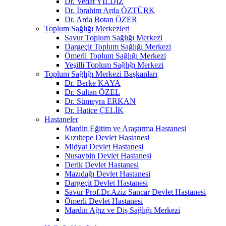
Dr. Vedat YILDIZ
Dr. İbrahim Arda ÖZTÜRK
Dr. Arda Botan ÖZER
Toplum Sağlığı Merkezleri
Savur Toplum Sağlığı Merkezi
Dargeçit Toplum Sağlığı Merkezi
Ömerli Toplum Sağlığı Merkezi
Yeşilli Toplum Sağlığı Merkezi
Toplum Sağlığı Merkezi Başkanları
Dr. Berke KAYA
Dr. Sultan ÖZEL
Dr. Sümeyra ERKAN
Dr. Hatice ÇELİK
Hastaneler
Mardin Eğitim ve Araştırma Hastanesi
Kızıltepe Devlet Hastanesi
Midyat Devlet Hastanesi
Nusaybin Devlet Hastanesi
Derik Devlet Hastanesi
Mazıdağı Devlet Hastanesi
Dargeçit Devlet Hastanesi
Savur Prof.Dr.Aziz Sancar Devlet Hastanesi
Ömerli Devlet Hastanesi
Mardin Ağız ve Diş Sağlığı Merkezi