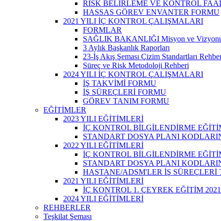
RİSK BELİRLEME VE KONTROL FAA
HASSAS GÖREV ENVANTER FORMU
2021 YILI İÇ KONTROL ÇALIŞMALARI
FORMLAR
SAĞLIK BAKANLIĞI Misyon ve Vizyon
3 Aylık Başkanlık Raporları
23-İş Akış Şeması Çizim Standartları Rehber
Süreç ve Risk Metodoloji Rehberi
2024 YILI İÇ KONTROL ÇALIŞMALARI
İŞ TAKVİMİ FORMU
İŞ SÜREÇLERİ FORMU
GÖREV TANIM FORMU
EĞİTİMLER
2023 YILI EĞİTİMLERİ
İÇ KONTROL BİLGİLENDİRME EĞİTİ
STANDART DOSYA PLANI KODLARINA
2022 YILI EĞİTİMLERİ
İÇ KONTROL BİLGİLENDİRME EĞİTİ
STANDART DOSYA PLANI KODLARINA
HASTANE/ADSM'LER İŞ SÜREÇLERİ
2021 YILI EĞİTİMLERİ
İÇ KONTROL 1. ÇEYREK EĞİTİM 2021
2024 YILI EĞİTİMLERİ
REHBERLER
Teşkilat Şeması