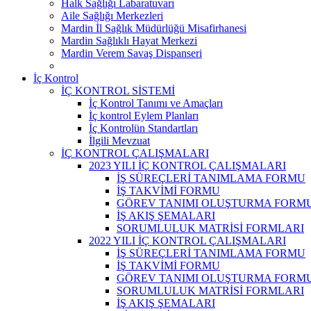
Halk Sağlığı Labaratuvarı
Aile Sağlığı Merkezleri
Mardin İl Sağlık Müdürlüğü Misafirhanesi
Mardin Sağlıklı Hayat Merkezi
Mardin Verem Savaş Dispanseri
İç Kontrol
İÇ KONTROL SİSTEMİ
İç Kontrol Tanımı ve Amaçları
İç kontrol Eylem Planları
İç Kontrolün Standartları
İlgili Mevzuat
İÇ KONTROL ÇALIŞMALARI
2023 YILI İÇ KONTROL ÇALIŞMALARI
İŞ SÜREÇLERİ TANIMLAMA FORMU
İŞ TAKVİMİ FORMU
GÖREV TANIMI OLUŞTURMA FORM
İŞ AKIŞ ŞEMALARI
SORUMLULUK MATRİSİ FORMLARI
2022 YILI İÇ KONTROL ÇALIŞMALARI
İŞ SÜREÇLERİ TANIMLAMA FORMU
İŞ TAKVİMİ FORMU
GÖREV TANIMI OLUŞTURMA FORM
SORUMLULUK MATRİSİ FORMLARI
İŞ AKIŞ ŞEMALARI