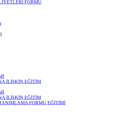
LİYETLERİ FORMU
u
i
Mİ
 İLİŞKİN EĞİTİM
Mİ
 İLİŞKİN EĞİTİM
 TANIMLAMA FORMU EĞİTİMİ