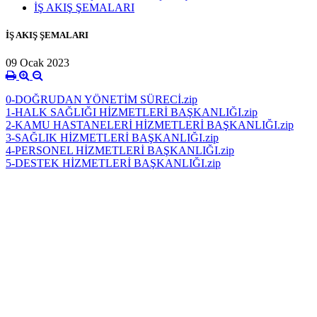
İŞ AKIŞ ŞEMALARI
İŞ AKIŞ ŞEMALARI
09 Ocak 2023
0-DOĞRUDAN YÖNETİM SÜRECİ.zip
1-HALK SAĞLIĞI HİZMETLERİ BAŞKANLIĞI.zip
2-KAMU HASTANELERİ HİZMETLERİ BAŞKANLIĞI.zip
3-SAĞLIK HİZMETLERİ BAŞKANLIĞI.zip
4-PERSONEL HİZMETLERİ BAŞKANLIĞI.zip
5-DESTEK HİZMETLERİ BAŞKANLIĞI.zip