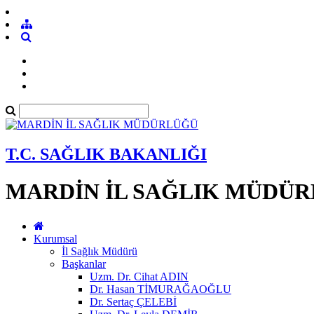
T.C. SAĞLIK BAKANLIĞI
MARDİN İL SAĞLIK MÜDÜ
Kurumsal
İl Sağlık Müdürü
Başkanlar
Uzm. Dr. Cihat ADIN
Dr. Hasan TİMURAĞAOĞLU
Dr. Sertaç ÇELEBİ