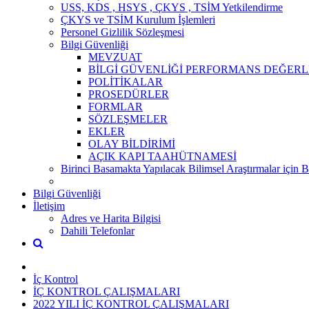
USS, KDS , HSYS , ÇKYS , TSİM Yetkilendirme
ÇKYS ve TSİM Kurulum İşlemleri
Personel Gizlilik Sözleşmesi
Bilgi Güvenliği
MEVZUAT
BİLGİ GÜVENLİĞİ PERFORMANS DEĞERL
POLİTİKALAR
PROSEDÜRLER
FORMLAR
SÖZLEŞMELER
EKLER
OLAY BİLDİRİMİ
AÇIK KAPI TAAHÜTNAMESİ
Birinci Basamakta Yapılacak Bilimsel Araştırmalar için 
Bilgi Güvenliği
İletişim
Adres ve Harita Bilgisi
Dahili Telefonlar
İç Kontrol
İÇ KONTROL ÇALIŞMALARI
2022 YILI İÇ KONTROL ÇALIŞMALARI