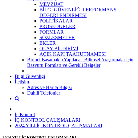
MEVZUAT
BİLGİ GÜVENLİĞİ PERFORMANS
DEĞERLENDİRMESİ
POLİTİKALAR
PROSEDÜRLER
FORMLAR
SÖZLEŞMELER
EKLER
OLAY BİLDİRİMİ
AÇIK KAPI TAAHÜTNAMESİ
Birinci Basamakta Yapılacak Bilimsel Araştırmalar için
Başvuru Formları ve Gerekli Belgeler
Bilgi Güvenliği
İletişim
Adres ve Harita Bilgisi
Dahili Telefonlar
İç Kontrol
İÇ KONTROL ÇALIŞMALARI
2024 YILI İÇ KONTROL ÇALIŞMALARI
2024 YILI İÇ KONTROL ÇALIŞMALARI