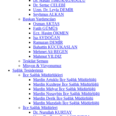
Dr. Hasan TİMURAĞAOĞLU
Dr. Sertaç ÇELEBİ
Uzm. Dr. Leyla DEMİR
Şeyhmus ALKAN
Başkan Yardımcıları
Osman AKTAŞ
Fatih GÜMÜŞ
Ecz. Haşim ÖKMEN
İsa AYDOĞAN
Ramazan DEMİR
Bahattin KÜÇÜKASLAN
Mehmet Ali BEGEN
Mahmut YILDIZ
Teşkilat Şeması
Misyon & Vizyonumuz
Sağlık Tesislerimiz
İlçe Sağlık Müdürlükleri
Mardin Artuklu İlçe Sağlık Müdürlüğü
Mardin Kızıltepe İlçe Sağlık Müdürlüğü
Mardin Midyat İlçe Sağlık Müdürlüğü
Mardin Nusaybin İlçe Sağlık Müdürlüğü
Mardin Derik İlçe Sağlık Müdürlüğü
Mardin Mazıdağı İlçe Sağlık Müdürlüğü
İlçe Sağlık Müdürleri
Dr. Nurullah KURTAY