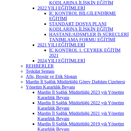
KODLARINA İLİŞKİN EĞİTİM
2022 YILI EĞİTİMLERİ
İÇ KONTROL BİLGİLENDİRME
EĞİTİMİ
STANDART DOSYA PLANI
KODLARINA İLİŞKİN EĞİTİM
HASTANE/ADSM'LER İŞ SÜREÇLERİ
TANIMLAMA FORMU EĞİTİMİ
2021 YILI EĞİTİMLERİ
İÇ KONTROL 1. ÇEYREK EĞİTİM
2021
2024 YILI EĞİTİMLERİ
REHBERLER
Teşkilat Şeması
Afiş, Broşür ve Etik Slogan
Mardin İl Sağlık Müdürlüğü Görev Dağılım Çizelgesi
Yönetim Kararlılık Beyanı
Mardin İl Sağlık Müdürlüğü 2023 yılı Yönetim
Kararlılık Beyanı
Mardin İl Sağlık Müdürlüğü 2022 yılı Yönetim
Kararlılık Beyanı
Mardin İl Sağlık Müdürlüğü 2021 yılı Yönetim
Kararlılık Beyanı
Mardin İl Sağlık Müdürlüğü 2019 yılı Yönetim
Kararlılık Beyanı