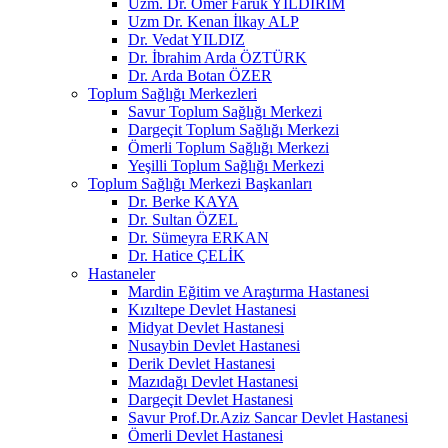
Uzm. Dr. Ömer Faruk YILDIRIM
Uzm Dr. Kenan İlkay ALP
Dr. Vedat YILDIZ
Dr. İbrahim Arda ÖZTÜRK
Dr. Arda Botan ÖZER
Toplum Sağlığı Merkezleri
Savur Toplum Sağlığı Merkezi
Dargeçit Toplum Sağlığı Merkezi
Ömerli Toplum Sağlığı Merkezi
Yeşilli Toplum Sağlığı Merkezi
Toplum Sağlığı Merkezi Başkanları
Dr. Berke KAYA
Dr. Sultan ÖZEL
Dr. Sümeyra ERKAN
Dr. Hatice ÇELİK
Hastaneler
Mardin Eğitim ve Araştırma Hastanesi
Kızıltepe Devlet Hastanesi
Midyat Devlet Hastanesi
Nusaybin Devlet Hastanesi
Derik Devlet Hastanesi
Mazıdağı Devlet Hastanesi
Dargeçit Devlet Hastanesi
Savur Prof.Dr.Aziz Sancar Devlet Hastanesi
Ömerli Devlet Hastanesi