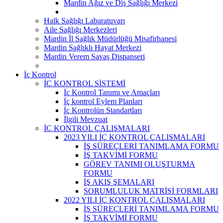
Mardin Ağız ve Diş Sağlığı Merkezi
Halk Sağlığı Labaratuvarı
Aile Sağlığı Merkezleri
Mardin İl Sağlık Müdürlüğü Misafirhanesi
Mardin Sağlıklı Hayat Merkezi
Mardin Verem Savaş Dispanseri
İç Kontrol
İÇ KONTROL SİSTEMİ
İç Kontrol Tanımı ve Amaçları
İç kontrol Eylem Planları
İç Kontrolün Standartları
İlgili Mevzuat
İÇ KONTROL ÇALIŞMALARI
2023 YILI İÇ KONTROL ÇALIŞMALARI
İŞ SÜREÇLERİ TANIMLAMA FORMU
İŞ TAKVİMİ FORMU
GÖREV TANIMI OLUŞTURMA
FORMU
İŞ AKIŞ ŞEMALARI
SORUMLULUK MATRİSİ FORMLARI
2022 YILI İÇ KONTROL ÇALIŞMALARI
İŞ SÜREÇLERİ TANIMLAMA FORMU
İŞ TAKVİMİ FORMU