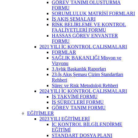
GÖREV TANIMI OLUŞTURMA
FORMU
SORUMLULUK MATRİSİ FORMLARI
İŞ AKIŞ ŞEMALARI
RİSK BELİRLEME VE KONTROL
FAALİYETLERİ FORMU
HASSAS GÖREV ENVANTER
FORMU
2021 YILI İÇ KONTROL ÇALIŞMALARI
FORMLAR
SAĞLIK BAKANLIĞI Misyon ve
Vizyonu
3 Aylık Başkanlık Raporları
23-İş Akış Şeması Çizim Standartları
Rehberi
Süreç ve Risk Metodoloji Rehberi
2024 YILI İÇ KONTROL ÇALIŞMALARI
İŞ TAKVİMİ FORMU
İŞ SÜREÇLERİ FORMU
GÖREV TANIM FORMU
EĞİTİMLER
2023 YILI EĞİTİMLERİ
İÇ KONTROL BİLGİLENDİRME
EĞİTİMİ
STANDART DOSYA PLANI