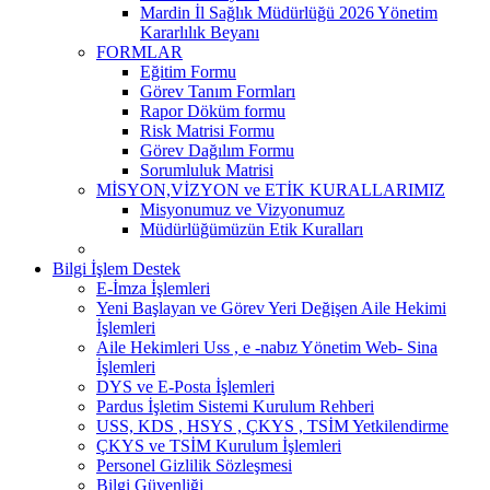
Mardin İl Sağlık Müdürlüğü 2026 Yönetim
Kararlılık Beyanı
FORMLAR
Eğitim Formu
Görev Tanım Formları
Rapor Döküm formu
Risk Matrisi Formu
Görev Dağılım Formu
Sorumluluk Matrisi
MİSYON,VİZYON ve ETİK KURALLARIMIZ
Misyonumuz ve Vizyonumuz
Müdürlüğümüzün Etik Kuralları
Bilgi İşlem Destek
E-İmza İşlemleri
Yeni Başlayan ve Görev Yeri Değişen Aile Hekimi
İşlemleri
Aile Hekimleri Uss , e -nabız Yönetim Web- Sina
İşlemleri
DYS ve E-Posta İşlemleri
Pardus İşletim Sistemi Kurulum Rehberi
USS, KDS , HSYS , ÇKYS , TSİM Yetkilendirme
ÇKYS ve TSİM Kurulum İşlemleri
Personel Gizlilik Sözleşmesi
Bilgi Güvenliği