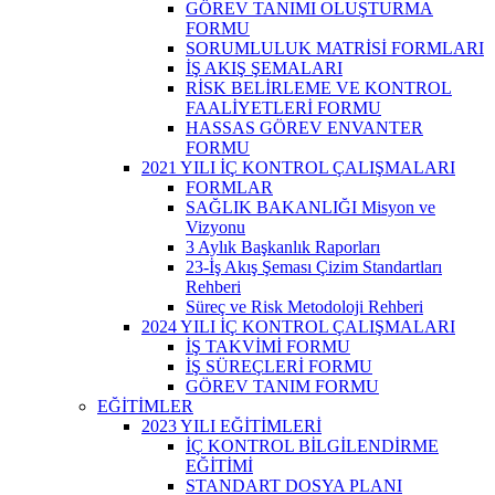
GÖREV TANIMI OLUŞTURMA
FORMU
SORUMLULUK MATRİSİ FORMLARI
İŞ AKIŞ ŞEMALARI
RİSK BELİRLEME VE KONTROL
FAALİYETLERİ FORMU
HASSAS GÖREV ENVANTER
FORMU
2021 YILI İÇ KONTROL ÇALIŞMALARI
FORMLAR
SAĞLIK BAKANLIĞI Misyon ve
Vizyonu
3 Aylık Başkanlık Raporları
23-İş Akış Şeması Çizim Standartları
Rehberi
Süreç ve Risk Metodoloji Rehberi
2024 YILI İÇ KONTROL ÇALIŞMALARI
İŞ TAKVİMİ FORMU
İŞ SÜREÇLERİ FORMU
GÖREV TANIM FORMU
EĞİTİMLER
2023 YILI EĞİTİMLERİ
İÇ KONTROL BİLGİLENDİRME
EĞİTİMİ
STANDART DOSYA PLANI