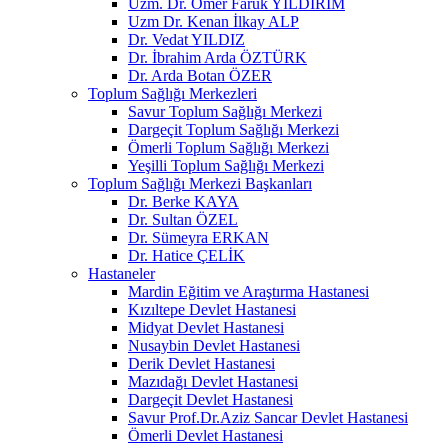
Uzm. Dr. Ömer Faruk YILDIRIM
Uzm Dr. Kenan İlkay ALP
Dr. Vedat YILDIZ
Dr. İbrahim Arda ÖZTÜRK
Dr. Arda Botan ÖZER
Toplum Sağlığı Merkezleri
Savur Toplum Sağlığı Merkezi
Dargeçit Toplum Sağlığı Merkezi
Ömerli Toplum Sağlığı Merkezi
Yeşilli Toplum Sağlığı Merkezi
Toplum Sağlığı Merkezi Başkanları
Dr. Berke KAYA
Dr. Sultan ÖZEL
Dr. Sümeyra ERKAN
Dr. Hatice ÇELİK
Hastaneler
Mardin Eğitim ve Araştırma Hastanesi
Kızıltepe Devlet Hastanesi
Midyat Devlet Hastanesi
Nusaybin Devlet Hastanesi
Derik Devlet Hastanesi
Mazıdağı Devlet Hastanesi
Dargeçit Devlet Hastanesi
Savur Prof.Dr.Aziz Sancar Devlet Hastanesi
Ömerli Devlet Hastanesi