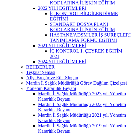
KODLARINA İLİŞKİN EĞİTİM
2022 YILI EĞİTİMLERİ
İÇ KONTROL BİLGİLENDİRME
EĞİTİMİ
STANDART DOSYA PLANI
KODLARINA İLİŞKİN EĞİTİM
HASTANE/ADSM'LER İŞ SÜREÇLERİ
TANIMLAMA FORMU EĞİTİMİ
2021 YILI EĞİTİMLERİ
İÇ KONTROL 1. ÇEYREK EĞİTİM
2021
2024 YILI EĞİTİMLERİ
REHBERLER
Teşkilat Şeması
Afiş, Broşür ve Etik Slogan
Mardin İl Sağlık Müdürlüğü Görev Dağılım Çizelgesi
Yönetim Kararlılık Beyanı
Mardin İl Sağlık Müdürlüğü 2023 yılı Yönetim
Kararlılık Beyanı
Mardin İl Sağlık Müdürlüğü 2022 yılı Yönetim
Kararlılık Beyanı
Mardin İl Sağlık Müdürlüğü 2021 yılı Yönetim
Kararlılık Beyanı
Mardin İl Sağlık Müdürlüğü 2019 yılı Yönetim
Kararlılık Beyanı