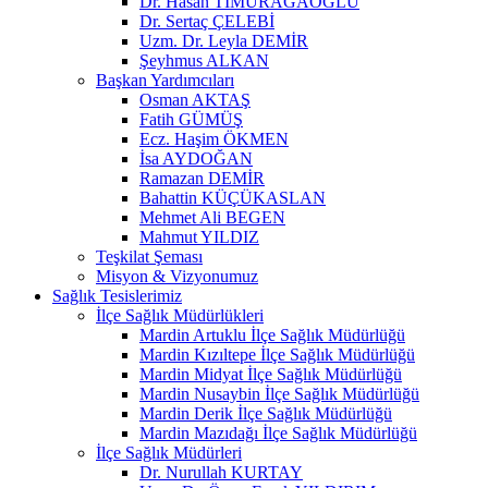
Dr. Hasan TİMURAĞAOĞLU
Dr. Sertaç ÇELEBİ
Uzm. Dr. Leyla DEMİR
Şeyhmus ALKAN
Başkan Yardımcıları
Osman AKTAŞ
Fatih GÜMÜŞ
Ecz. Haşim ÖKMEN
İsa AYDOĞAN
Ramazan DEMİR
Bahattin KÜÇÜKASLAN
Mehmet Ali BEGEN
Mahmut YILDIZ
Teşkilat Şeması
Misyon & Vizyonumuz
Sağlık Tesislerimiz
İlçe Sağlık Müdürlükleri
Mardin Artuklu İlçe Sağlık Müdürlüğü
Mardin Kızıltepe İlçe Sağlık Müdürlüğü
Mardin Midyat İlçe Sağlık Müdürlüğü
Mardin Nusaybin İlçe Sağlık Müdürlüğü
Mardin Derik İlçe Sağlık Müdürlüğü
Mardin Mazıdağı İlçe Sağlık Müdürlüğü
İlçe Sağlık Müdürleri
Dr. Nurullah KURTAY