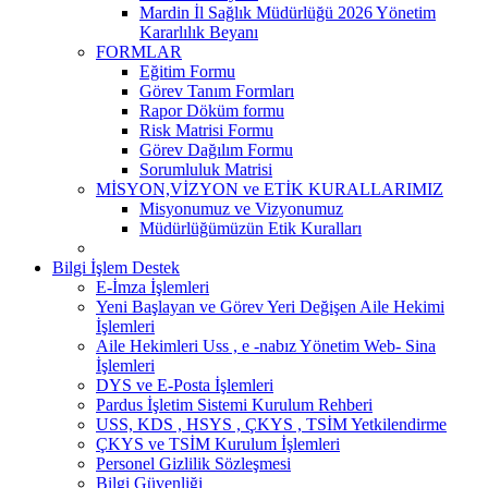
Mardin İl Sağlık Müdürlüğü 2026 Yönetim
Kararlılık Beyanı
FORMLAR
Eğitim Formu
Görev Tanım Formları
Rapor Döküm formu
Risk Matrisi Formu
Görev Dağılım Formu
Sorumluluk Matrisi
MİSYON,VİZYON ve ETİK KURALLARIMIZ
Misyonumuz ve Vizyonumuz
Müdürlüğümüzün Etik Kuralları
Bilgi İşlem Destek
E-İmza İşlemleri
Yeni Başlayan ve Görev Yeri Değişen Aile Hekimi
İşlemleri
Aile Hekimleri Uss , e -nabız Yönetim Web- Sina
İşlemleri
DYS ve E-Posta İşlemleri
Pardus İşletim Sistemi Kurulum Rehberi
USS, KDS , HSYS , ÇKYS , TSİM Yetkilendirme
ÇKYS ve TSİM Kurulum İşlemleri
Personel Gizlilik Sözleşmesi
Bilgi Güvenliği