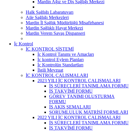
Mardin Ağız ve Diş Sağlığı Merkezi
Halk Sağlığı Labaratuvarı
Aile Sağlığı Merkezleri
Mardin İl Sağlık Müdürlüğü Misafirhanesi
Mardin Sağlıklı Hayat Merkezi
Mardin Verem Savaş Dispanseri
İç Kontrol
İÇ KONTROL SİSTEMİ
İç Kontrol Tanımı ve Amaçları
İç kontrol Eylem Planları
İç Kontrolün Standartları
İlgili Mevzuat
İÇ KONTROL ÇALIŞMALARI
2023 YILI İÇ KONTROL ÇALIŞMALARI
İŞ SÜREÇLERİ TANIMLAMA FORMU
İŞ TAKVİMİ FORMU
GÖREV TANIMI OLUŞTURMA
FORMU
İŞ AKIŞ ŞEMALARI
SORUMLULUK MATRİSİ FORMLARI
2022 YILI İÇ KONTROL ÇALIŞMALARI
İŞ SÜREÇLERİ TANIMLAMA FORMU
İŞ TAKVİMİ FORMU