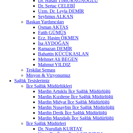
Dr. Hasan TİMURAĞAOĞLU
Dr. Sertaç ÇELEBİ
Uzm. Dr. Leyla DEMİR
Şeyhmus ALKAN
Başkan Yardımcıları
Osman AKTAŞ
Fatih GÜMÜŞ
Ecz. Haşim ÖKMEN
İsa AYDOĞAN
Ramazan DEMİR
Bahattin KÜÇÜKASLAN
Mehmet Ali BEGEN
Mahmut YILDIZ
Teşkilat Şeması
Misyon & Vizyonumuz
Sağlık Tesislerimiz
İlçe Sağlık Müdürlükleri
Mardin Artuklu İlçe Sağlık Müdürlüğü
Mardin Kızıltepe İlçe Sağlık Müdürlüğü
Mardin Midyat İlçe Sağlık Müdürlüğü
Mardin Nusaybin İlçe Sağlık Müdürlüğü
Mardin Derik İlçe Sağlık Müdürlüğü
Mardin Mazıdağı İlçe Sağlık Müdürlüğü
İlçe Sağlık Müdürleri
Dr. Nurullah KURTAY