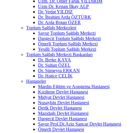
Uzm. Dr. Ömer Faruk YILDIRIM
Uzm Dr. Kenan İlkay ALP
Dr. Vedat YILDIZ
Dr. İbrahim Arda ÖZTÜRK
Dr. Arda Botan ÖZER
Toplum Sağlığı Merkezleri
Savur Toplum Sağlığı Merkezi
Dargeçit Toplum Sağlığı Merkezi
Ömerli Toplum Sağlığı Merkezi
Yeşilli Toplum Sağlığı Merkezi
Toplum Sağlığı Merkezi Başkanları
Dr. Berke KAYA
Dr. Sultan ÖZEL
Dr. Sümeyra ERKAN
Dr. Hatice ÇELİK
Hastaneler
Mardin Eğitim ve Araştırma Hastanesi
Kızıltepe Devlet Hastanesi
Midyat Devlet Hastanesi
Nusaybin Devlet Hastanesi
Derik Devlet Hastanesi
Mazıdağı Devlet Hastanesi
Dargeçit Devlet Hastanesi
Savur Prof.Dr.Aziz Sancar Devlet Hastanesi
Ömerli Devlet Hastanesi