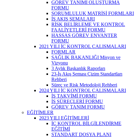
GÖREV TANIMI OLUŞTURMA
FORMU
SORUMLULUK MATRİSİ FORMLARI
İŞ AKIŞ ŞEMALARI
RİSK BELİRLEME VE KONTROL
FAALİYETLERİ FORMU
HASSAS GÖREV ENVANTER
FORMU
2021 YILI İÇ KONTROL ÇALIŞMALARI
FORMLAR
SAĞLIK BAKANLIĞI Misyon ve
Vizyonu
3 Aylık Başkanlık Raporları
23-İş Akış Şeması Çizim Standartları
Rehberi
Süreç ve Risk Metodoloji Rehberi
2024 YILI İÇ KONTROL ÇALIŞMALARI
İŞ TAKVİMİ FORMU
İŞ SÜREÇLERİ FORMU
GÖREV TANIM FORMU
EĞİTİMLER
2023 YILI EĞİTİMLERİ
İÇ KONTROL BİLGİLENDİRME
EĞİTİMİ
STANDART DOSYA PLANI