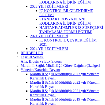
KODLARINA İLİŞKİN EĞİTİM
2022 YILI EĞİTİMLERİ
İÇ KONTROL BİLGİLENDİRME
EĞİTİMİ
STANDART DOSYA PLANI
KODLARINA İLİŞKİN EĞİTİM
HASTANE/ADSM'LER İŞ SÜREÇLERİ
TANIMLAMA FORMU EĞİTİMİ
2021 YILI EĞİTİMLERİ
İÇ KONTROL 1. ÇEYREK EĞİTİM
2021
2024 YILI EĞİTİMLERİ
REHBERLER
Teşkilat Şeması
Afiş, Broşür ve Etik Slogan
Mardin İl Sağlık Müdürlüğü Görev Dağılım Çizelgesi
Yönetim Kararlılık Beyanı
Mardin İl Sağlık Müdürlüğü 2023 yılı Yönetim
Kararlılık Beyanı
Mardin İl Sağlık Müdürlüğü 2022 yılı Yönetim
Kararlılık Beyanı
Mardin İl Sağlık Müdürlüğü 2021 yılı Yönetim
Kararlılık Beyanı
Mardin İl Sağlık Müdürlüğü 2019 yılı Yönetim
Kararlılık Beyanı