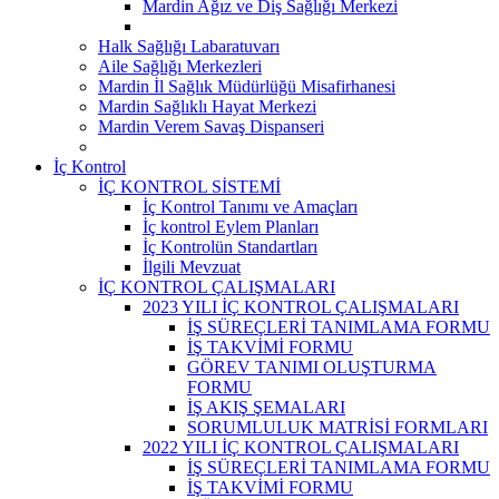
Mardin Ağız ve Diş Sağlığı Merkezi
Halk Sağlığı Labaratuvarı
Aile Sağlığı Merkezleri
Mardin İl Sağlık Müdürlüğü Misafirhanesi
Mardin Sağlıklı Hayat Merkezi
Mardin Verem Savaş Dispanseri
İç Kontrol
İÇ KONTROL SİSTEMİ
İç Kontrol Tanımı ve Amaçları
İç kontrol Eylem Planları
İç Kontrolün Standartları
İlgili Mevzuat
İÇ KONTROL ÇALIŞMALARI
2023 YILI İÇ KONTROL ÇALIŞMALARI
İŞ SÜREÇLERİ TANIMLAMA FORMU
İŞ TAKVİMİ FORMU
GÖREV TANIMI OLUŞTURMA
FORMU
İŞ AKIŞ ŞEMALARI
SORUMLULUK MATRİSİ FORMLARI
2022 YILI İÇ KONTROL ÇALIŞMALARI
İŞ SÜREÇLERİ TANIMLAMA FORMU
İŞ TAKVİMİ FORMU