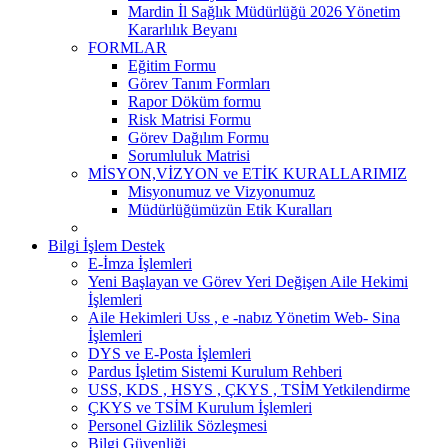
Mardin İl Sağlık Müdürlüğü 2026 Yönetim
Kararlılık Beyanı
FORMLAR
Eğitim Formu
Görev Tanım Formları
Rapor Döküm formu
Risk Matrisi Formu
Görev Dağılım Formu
Sorumluluk Matrisi
MİSYON,VİZYON ve ETİK KURALLARIMIZ
Misyonumuz ve Vizyonumuz
Müdürlüğümüzün Etik Kuralları
Bilgi İşlem Destek
E-İmza İşlemleri
Yeni Başlayan ve Görev Yeri Değişen Aile Hekimi
İşlemleri
Aile Hekimleri Uss , e -nabız Yönetim Web- Sina
İşlemleri
DYS ve E-Posta İşlemleri
Pardus İşletim Sistemi Kurulum Rehberi
USS, KDS , HSYS , ÇKYS , TSİM Yetkilendirme
ÇKYS ve TSİM Kurulum İşlemleri
Personel Gizlilik Sözleşmesi
Bilgi Güvenliği