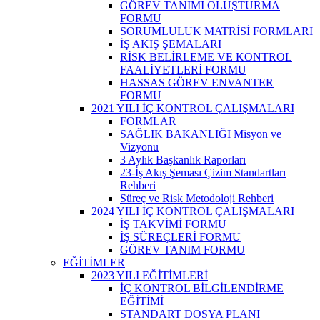
GÖREV TANIMI OLUŞTURMA
FORMU
SORUMLULUK MATRİSİ FORMLARI
İŞ AKIŞ ŞEMALARI
RİSK BELİRLEME VE KONTROL
FAALİYETLERİ FORMU
HASSAS GÖREV ENVANTER
FORMU
2021 YILI İÇ KONTROL ÇALIŞMALARI
FORMLAR
SAĞLIK BAKANLIĞI Misyon ve
Vizyonu
3 Aylık Başkanlık Raporları
23-İş Akış Şeması Çizim Standartları
Rehberi
Süreç ve Risk Metodoloji Rehberi
2024 YILI İÇ KONTROL ÇALIŞMALARI
İŞ TAKVİMİ FORMU
İŞ SÜREÇLERİ FORMU
GÖREV TANIM FORMU
EĞİTİMLER
2023 YILI EĞİTİMLERİ
İÇ KONTROL BİLGİLENDİRME
EĞİTİMİ
STANDART DOSYA PLANI