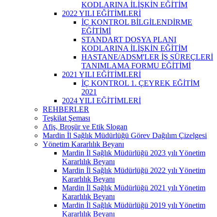
KODLARINA İLİŞKİN EĞİTİM
2022 YILI EĞİTİMLERİ
İÇ KONTROL BİLGİLENDİRME
EĞİTİMİ
STANDART DOSYA PLANI
KODLARINA İLİŞKİN EĞİTİM
HASTANE/ADSM'LER İŞ SÜREÇLERİ
TANIMLAMA FORMU EĞİTİMİ
2021 YILI EĞİTİMLERİ
İÇ KONTROL 1. ÇEYREK EĞİTİM
2021
2024 YILI EĞİTİMLERİ
REHBERLER
Teşkilat Şeması
Afiş, Broşür ve Etik Slogan
Mardin İl Sağlık Müdürlüğü Görev Dağılım Çizelgesi
Yönetim Kararlılık Beyanı
Mardin İl Sağlık Müdürlüğü 2023 yılı Yönetim
Kararlılık Beyanı
Mardin İl Sağlık Müdürlüğü 2022 yılı Yönetim
Kararlılık Beyanı
Mardin İl Sağlık Müdürlüğü 2021 yılı Yönetim
Kararlılık Beyanı
Mardin İl Sağlık Müdürlüğü 2019 yılı Yönetim
Kararlılık Beyanı