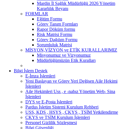
Mardin İl Sağlık Müdürlüğü 2026 Yönetim
Kararlılık Beyanı
FORMLAR
Eğitim Formu
Görev Tanım Formları
Rapor Döküm formu
Risk Matrisi Formu
Görev Dağılım Formu
Sorumluluk Matrisi
MİSYON,VİZYON ve ETİK KURALLARIMIZ
Misyonumuz ve Vizyonumuz
Müdürlüğümüzün Etik Kuralları
Bilgi İşlem Destek
E-İmza İşlemleri
Yeni Başlayan ve Görev Yeri Değişen Aile Hekimi
İşlemleri
Aile Hekimleri Uss , e -nabız Yönetim Web- Sina
İşlemleri
DYS ve E-Posta İşlemleri
Pardus İşletim Sistemi Kurulum Rehberi
USS, KDS , HSYS , ÇKYS , TSİM Yetkilendirme
ÇKYS ve TSİM Kurulum İşlemleri
Personel Gizlilik Sözleşmesi
Bilgi Güvenliği