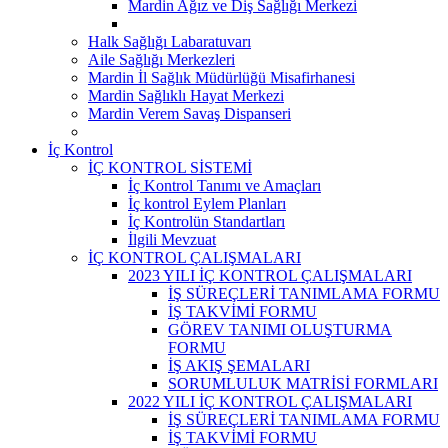
Mardin Ağız ve Diş Sağlığı Merkezi
Halk Sağlığı Labaratuvarı
Aile Sağlığı Merkezleri
Mardin İl Sağlık Müdürlüğü Misafirhanesi
Mardin Sağlıklı Hayat Merkezi
Mardin Verem Savaş Dispanseri
İç Kontrol
İÇ KONTROL SİSTEMİ
İç Kontrol Tanımı ve Amaçları
İç kontrol Eylem Planları
İç Kontrolün Standartları
İlgili Mevzuat
İÇ KONTROL ÇALIŞMALARI
2023 YILI İÇ KONTROL ÇALIŞMALARI
İŞ SÜREÇLERİ TANIMLAMA FORMU
İŞ TAKVİMİ FORMU
GÖREV TANIMI OLUŞTURMA
FORMU
İŞ AKIŞ ŞEMALARI
SORUMLULUK MATRİSİ FORMLARI
2022 YILI İÇ KONTROL ÇALIŞMALARI
İŞ SÜREÇLERİ TANIMLAMA FORMU
İŞ TAKVİMİ FORMU