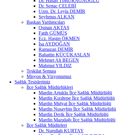
Dr. Hasan TİMURAĞAOĞLU
Dr. Sertaç ÇELEBİ
Uzm. Dr. Leyla DEMİR
Şeyhmus ALKAN
Başkan Yardımcıları
Osman AKTAŞ
Fatih GÜMÜŞ
Ecz. Haşim ÖKMEN
İsa AYDOĞAN
Ramazan DEMİR
Bahattin KÜÇÜKASLAN
Mehmet Ali BEGEN
Mahmut YILDIZ
Teşkilat Şeması
Misyon & Vizyonumuz
Sağlık Tesislerimiz
İlçe Sağlık Müdürlükleri
Mardin Artuklu İlçe Sağlık Müdürlüğü
Mardin Kızıltepe İlçe Sağlık Müdürlüğü
Mardin Midyat İlçe Sağlık Müdürlüğü
Mardin Nusaybin İlçe Sağlık Müdürlüğü
Mardin Derik İlçe Sağlık Müdürlüğü
Mardin Mazıdağı İlçe Sağlık Müdürlüğü
İlçe Sağlık Müdürleri
Dr. Nurullah KURTAY