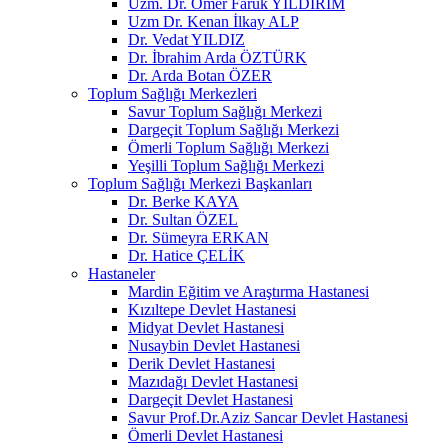
Uzm. Dr. Ömer Faruk YILDIRIM
Uzm Dr. Kenan İlkay ALP
Dr. Vedat YILDIZ
Dr. İbrahim Arda ÖZTÜRK
Dr. Arda Botan ÖZER
Toplum Sağlığı Merkezleri
Savur Toplum Sağlığı Merkezi
Dargeçit Toplum Sağlığı Merkezi
Ömerli Toplum Sağlığı Merkezi
Yeşilli Toplum Sağlığı Merkezi
Toplum Sağlığı Merkezi Başkanları
Dr. Berke KAYA
Dr. Sultan ÖZEL
Dr. Sümeyra ERKAN
Dr. Hatice ÇELİK
Hastaneler
Mardin Eğitim ve Araştırma Hastanesi
Kızıltepe Devlet Hastanesi
Midyat Devlet Hastanesi
Nusaybin Devlet Hastanesi
Derik Devlet Hastanesi
Mazıdağı Devlet Hastanesi
Dargeçit Devlet Hastanesi
Savur Prof.Dr.Aziz Sancar Devlet Hastanesi
Ömerli Devlet Hastanesi