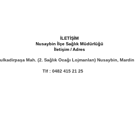
İLETİŞİM
Nusaybin İlçe Sağlık Müdürlüğü
İletişim / Adres
lkadirpaşa Mah. (2. Sağlık Ocağı Lojmanları) Nusaybin, Mardin
Tlf :
0482 415 21 25