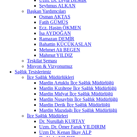
Uzm. Dr. Leyla DEMİR
Şeyhmus ALKAN
Başkan Yardımcıları
Osman AKTAŞ
Fatih GÜMÜŞ
Ecz. Haşim ÖKMEN
İsa AYDOĞAN
Ramazan DEMİR
Bahattin KÜÇÜKASLAN
Mehmet Ali BEGEN
Mahmut YILDIZ
Teşkilat Şeması
Misyon & Vizyonumuz
Sağlık Tesislerimiz
İlçe Sağlık Müdürlükleri
Mardin Artuklu İlçe Sağlık Müdürlüğü
Mardin Kızıltepe İlçe Sağlık Müdürlüğü
Mardin Midyat İlçe Sağlık Müdürlüğü
Mardin Nusaybin İlçe Sağlık Müdürlüğü
Mardin Derik İlçe Sağlık Müdürlüğü
Mardin Mazıdağı İlçe Sağlık Müdürlüğü
İlçe Sağlık Müdürleri
Dr. Nurullah KURTAY
Uzm. Dr. Ömer Faruk YILDIRIM
Uzm Dr. Kenan İlkay ALP