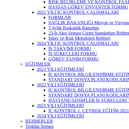
RİSK BELİRLEME VE KONTROL FAA
HASSAS GÖREV ENVANTER FORMU
2021 YILI İÇ KONTROL ÇALIŞMALARI
FORMLAR
SAĞLIK BAKANLIĞI Misyon ve Vizyon
3 Aylık Başkanlık Raporları
23-İş Akış Şeması Çizim Standartları Rehber
Süreç ve Risk Metodoloji Rehberi
2024 YILI İÇ KONTROL ÇALIŞMALARI
İŞ TAKVİMİ FORMU
İŞ SÜREÇLERİ FORMU
GÖREV TANIM FORMU
EĞİTİMLER
2023 YILI EĞİTİMLERİ
İÇ KONTROL BİLGİLENDİRME EĞİTİ
STANDART DOSYA PLANI KODLARINA
2022 YILI EĞİTİMLERİ
İÇ KONTROL BİLGİLENDİRME EĞİTİ
STANDART DOSYA PLANI KODLARINA
HASTANE/ADSM'LER İŞ SÜREÇLERİ
2021 YILI EĞİTİMLERİ
İÇ KONTROL 1. ÇEYREK EĞİTİM 2021
2024 YILI EĞİTİMLERİ
REHBERLER
Teşkilat Şeması