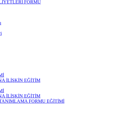
LİYETLERİ FORMU
u
i
Mİ
 İLİŞKİN EĞİTİM
Mİ
 İLİŞKİN EĞİTİM
 TANIMLAMA FORMU EĞİTİMİ