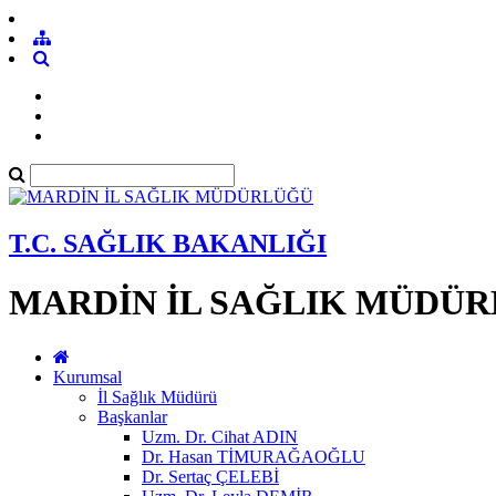
T.C. SAĞLIK BAKANLIĞI
MARDİN İL SAĞLIK MÜDÜ
Kurumsal
İl Sağlık Müdürü
Başkanlar
Uzm. Dr. Cihat ADIN
Dr. Hasan TİMURAĞAOĞLU
Dr. Sertaç ÇELEBİ