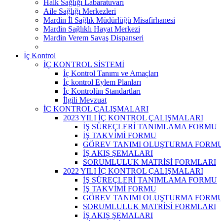
Halk Sağlığı Labaratuvarı
Aile Sağlığı Merkezleri
Mardin İl Sağlık Müdürlüğü Misafirhanesi
Mardin Sağlıklı Hayat Merkezi
Mardin Verem Savaş Dispanseri
İç Kontrol
İÇ KONTROL SİSTEMİ
İç Kontrol Tanımı ve Amaçları
İç kontrol Eylem Planları
İç Kontrolün Standartları
İlgili Mevzuat
İÇ KONTROL ÇALIŞMALARI
2023 YILI İÇ KONTROL ÇALIŞMALARI
İŞ SÜREÇLERİ TANIMLAMA FORMU
İŞ TAKVİMİ FORMU
GÖREV TANIMI OLUŞTURMA FORM
İŞ AKIŞ ŞEMALARI
SORUMLULUK MATRİSİ FORMLARI
2022 YILI İÇ KONTROL ÇALIŞMALARI
İŞ SÜREÇLERİ TANIMLAMA FORMU
İŞ TAKVİMİ FORMU
GÖREV TANIMI OLUŞTURMA FORM
SORUMLULUK MATRİSİ FORMLARI
İŞ AKIŞ ŞEMALARI