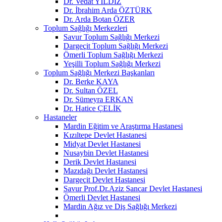
Dr. Vedat YILDIZ
Dr. İbrahim Arda ÖZTÜRK
Dr. Arda Botan ÖZER
Toplum Sağlığı Merkezleri
Savur Toplum Sağlığı Merkezi
Dargeçit Toplum Sağlığı Merkezi
Ömerli Toplum Sağlığı Merkezi
Yeşilli Toplum Sağlığı Merkezi
Toplum Sağlığı Merkezi Başkanları
Dr. Berke KAYA
Dr. Sultan ÖZEL
Dr. Sümeyra ERKAN
Dr. Hatice ÇELİK
Hastaneler
Mardin Eğitim ve Araştırma Hastanesi
Kızıltepe Devlet Hastanesi
Midyat Devlet Hastanesi
Nusaybin Devlet Hastanesi
Derik Devlet Hastanesi
Mazıdağı Devlet Hastanesi
Dargeçit Devlet Hastanesi
Savur Prof.Dr.Aziz Sancar Devlet Hastanesi
Ömerli Devlet Hastanesi
Mardin Ağız ve Diş Sağlığı Merkezi