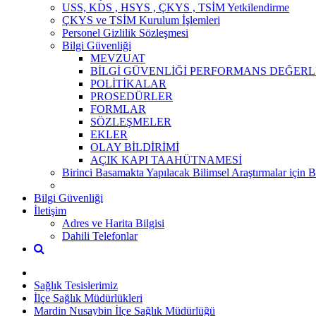
USS, KDS , HSYS , ÇKYS , TSİM Yetkilendirme
ÇKYS ve TSİM Kurulum İşlemleri
Personel Gizlilik Sözleşmesi
Bilgi Güvenliği
MEVZUAT
BİLGİ GÜVENLİĞİ PERFORMANS DEĞERL
POLİTİKALAR
PROSEDÜRLER
FORMLAR
SÖZLEŞMELER
EKLER
OLAY BİLDİRİMİ
AÇIK KAPI TAAHÜTNAMESİ
Birinci Basamakta Yapılacak Bilimsel Araştırmalar için 
Bilgi Güvenliği
İletişim
Adres ve Harita Bilgisi
Dahili Telefonlar
Sağlık Tesislerimiz
İlçe Sağlık Müdürlükleri
Mardin Nusaybin İlçe Sağlık Müdürlüğü