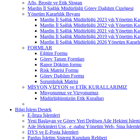
Afiş, Broşür ve Etik Slogan
Mardin İl Sağlık Müdürlüğü Görev Dağılım Çizelgesi
Yönetim Kararlılık Beyanı
Mardin İl Sağlık Müdürlüğü 2023 yılı Yönetim Kar
Mardin İl Sağlık Müdürlüğü 2022 yılı Yönetim Kar
Mardin İl Sağlık Müdürlüğü 2021 yılı Yönetim Kar
Mardin İl Sağlık Müdürlüğü 2019 yılı Yönetim Kar
Mardin İl Sağlık Müdürlüğü 2026 Yönetim Kararlı
FORMLAR
Eğitim Formu
Görev Tanım Formları
Rapor Döküm formu
Risk Matrisi Formu
Görev Dağılım Formu
Sorumluluk Matrisi
MİSYON,VİZYON ve ETİK KURALLARIMIZ
Misyonumuz ve Vizyonumuz
Müdürlüğümüzün Etik Kuralları
Bilgi İşlem Destek
E-İmza İşlemleri
Yeni Başlayan ve Görev Yeri Değişen Aile Hekimi İşleml
Aile Hekimleri Uss , e -nabız Yönetim Web- Sina İşlemle
DYS ve E-Posta İşlemleri
Pardus İşletim Sistemi Kurulum Rehberi