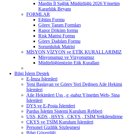
Mardin İl Sağlık Müdürlüğü 2026 Yönetim
Kararlılık Beyanı
FORMLAR
Eğitim Formu
Görev Tanım Formları
Rapor Döküm formu
Risk Matrisi Formu
Görev Dağılım Formu
Sorumluluk Matrisi
MİSYON,VİZYON ve ETİK KURALLARIMIZ
Misyonumuz ve Vizyonumuz
Müdürlüğümüzün Etik Kuralları
Bilgi İşlem Destek
E-İmza İşlemleri
Yeni Başlayan ve Görev Yeri Değişen Aile Hekimi
İşlemleri
Aile Hekimleri Uss , e -nabız Yönetim Web- Sina
İşlemleri
DYS ve E-Posta İşlemleri
Pardus İşletim Sistemi Kurulum Rehberi
USS, KDS , HSYS , ÇKYS , TSİM Yetkilendirme
ÇKYS ve TSİM Kurulum İşlemleri
Personel Gizlilik Sözleşmesi
Bilgi Güvenliği