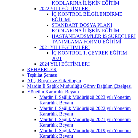
KODLARINA İLİŞKİN EĞİTİM
2022 YILI EĞİTİMLERİ
İÇ KONTROL BİLGİLENDİRME
EĞİTİMİ
STANDART DOSYA PLANI
KODLARINA İLİŞKİN EĞİTİM
HASTANE/ADSM'LER İŞ SÜREÇLERİ
TANIMLAMA FORMU EĞİTİMİ
2021 YILI EĞİTİMLERİ
İÇ KONTROL 1. ÇEYREK EĞİTİM
2021
2024 YILI EĞİTİMLERİ
REHBERLER
Teşkilat Şeması
Afiş, Broşür ve Etik Slogan
Mardin İl Sağlık Müdürlüğü Görev Dağılım Çizelgesi
Yönetim Kararlılık Beyanı
Mardin İl Sağlık Müdürlüğü 2023 yılı Yönetim
Kararlılık Beyanı
Mardin İl Sağlık Müdürlüğü 2022 yılı Yönetim
Kararlılık Beyanı
Mardin İl Sağlık Müdürlüğü 2021 yılı Yönetim
Kararlılık Beyanı
Mardin İl Sağlık Müdürlüğü 2019 yılı Yönetim
Kararlılık Beyanı