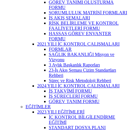
GÖREV TANIMI OLUŞTURMA
FORMU
SORUMLULUK MATRİSİ FORMLARI
İŞ AKIŞ ŞEMALARI
RİSK BELİRLEME VE KONTROL
FAALİYETLERİ FORMU
HASSAS GÖREV ENVANTER
FORMU
2021 YILI İÇ KONTROL ÇALIŞMALARI
FORMLAR
SAĞLIK BAKANLIĞI Misyon ve
Vizyonu
3 Aylık Başkanlık Raporları
23-İş Akış Şeması Çizim Standartları
Rehberi
Süreç ve Risk Metodoloji Rehberi
2024 YILI İÇ KONTROL ÇALIŞMALARI
İŞ TAKVİMİ FORMU
İŞ SÜREÇLERİ FORMU
GÖREV TANIM FORMU
EĞİTİMLER
2023 YILI EĞİTİMLERİ
İÇ KONTROL BİLGİLENDİRME
EĞİTİMİ
STANDART DOSYA PLANI