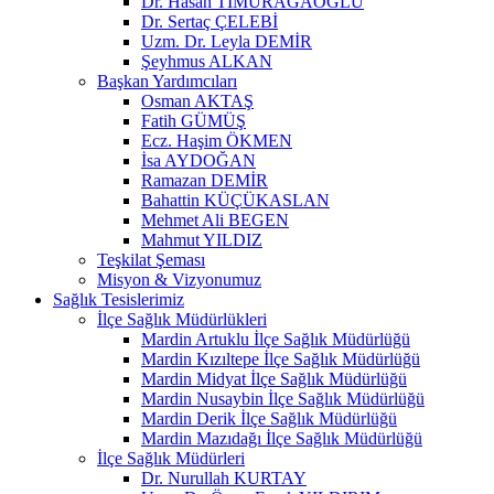
Dr. Hasan TİMURAĞAOĞLU
Dr. Sertaç ÇELEBİ
Uzm. Dr. Leyla DEMİR
Şeyhmus ALKAN
Başkan Yardımcıları
Osman AKTAŞ
Fatih GÜMÜŞ
Ecz. Haşim ÖKMEN
İsa AYDOĞAN
Ramazan DEMİR
Bahattin KÜÇÜKASLAN
Mehmet Ali BEGEN
Mahmut YILDIZ
Teşkilat Şeması
Misyon & Vizyonumuz
Sağlık Tesislerimiz
İlçe Sağlık Müdürlükleri
Mardin Artuklu İlçe Sağlık Müdürlüğü
Mardin Kızıltepe İlçe Sağlık Müdürlüğü
Mardin Midyat İlçe Sağlık Müdürlüğü
Mardin Nusaybin İlçe Sağlık Müdürlüğü
Mardin Derik İlçe Sağlık Müdürlüğü
Mardin Mazıdağı İlçe Sağlık Müdürlüğü
İlçe Sağlık Müdürleri
Dr. Nurullah KURTAY