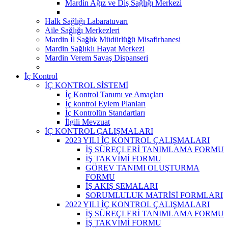
Mardin Ağız ve Diş Sağlığı Merkezi
Halk Sağlığı Labaratuvarı
Aile Sağlığı Merkezleri
Mardin İl Sağlık Müdürlüğü Misafirhanesi
Mardin Sağlıklı Hayat Merkezi
Mardin Verem Savaş Dispanseri
İç Kontrol
İÇ KONTROL SİSTEMİ
İç Kontrol Tanımı ve Amaçları
İç kontrol Eylem Planları
İç Kontrolün Standartları
İlgili Mevzuat
İÇ KONTROL ÇALIŞMALARI
2023 YILI İÇ KONTROL ÇALIŞMALARI
İŞ SÜREÇLERİ TANIMLAMA FORMU
İŞ TAKVİMİ FORMU
GÖREV TANIMI OLUŞTURMA
FORMU
İŞ AKIŞ ŞEMALARI
SORUMLULUK MATRİSİ FORMLARI
2022 YILI İÇ KONTROL ÇALIŞMALARI
İŞ SÜREÇLERİ TANIMLAMA FORMU
İŞ TAKVİMİ FORMU