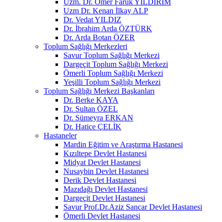
Uzm. Dr. Ömer Faruk YILDIRIM
Uzm Dr. Kenan İlkay ALP
Dr. Vedat YILDIZ
Dr. İbrahim Arda ÖZTÜRK
Dr. Arda Botan ÖZER
Toplum Sağlığı Merkezleri
Savur Toplum Sağlığı Merkezi
Dargeçit Toplum Sağlığı Merkezi
Ömerli Toplum Sağlığı Merkezi
Yeşilli Toplum Sağlığı Merkezi
Toplum Sağlığı Merkezi Başkanları
Dr. Berke KAYA
Dr. Sultan ÖZEL
Dr. Sümeyra ERKAN
Dr. Hatice ÇELİK
Hastaneler
Mardin Eğitim ve Araştırma Hastanesi
Kızıltepe Devlet Hastanesi
Midyat Devlet Hastanesi
Nusaybin Devlet Hastanesi
Derik Devlet Hastanesi
Mazıdağı Devlet Hastanesi
Dargeçit Devlet Hastanesi
Savur Prof.Dr.Aziz Sancar Devlet Hastanesi
Ömerli Devlet Hastanesi