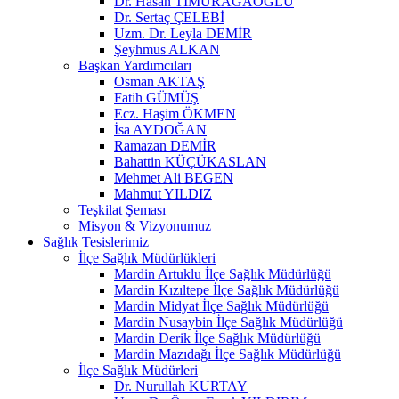
Dr. Hasan TİMURAĞAOĞLU
Dr. Sertaç ÇELEBİ
Uzm. Dr. Leyla DEMİR
Şeyhmus ALKAN
Başkan Yardımcıları
Osman AKTAŞ
Fatih GÜMÜŞ
Ecz. Haşim ÖKMEN
İsa AYDOĞAN
Ramazan DEMİR
Bahattin KÜÇÜKASLAN
Mehmet Ali BEGEN
Mahmut YILDIZ
Teşkilat Şeması
Misyon & Vizyonumuz
Sağlık Tesislerimiz
İlçe Sağlık Müdürlükleri
Mardin Artuklu İlçe Sağlık Müdürlüğü
Mardin Kızıltepe İlçe Sağlık Müdürlüğü
Mardin Midyat İlçe Sağlık Müdürlüğü
Mardin Nusaybin İlçe Sağlık Müdürlüğü
Mardin Derik İlçe Sağlık Müdürlüğü
Mardin Mazıdağı İlçe Sağlık Müdürlüğü
İlçe Sağlık Müdürleri
Dr. Nurullah KURTAY