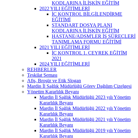
KODLARINA İLİŞKİN EĞİTİM
2022 YILI EĞİTİMLERİ
İÇ KONTROL BİLGİLENDİRME
EĞİTİMİ
STANDART DOSYA PLANI
KODLARINA İLİŞKİN EĞİTİM
HASTANE/ADSM'LER İŞ SÜREÇLERİ
TANIMLAMA FORMU EĞİTİMİ
2021 YILI EĞİTİMLERİ
İÇ KONTROL 1. ÇEYREK EĞİTİM
2021
2024 YILI EĞİTİMLERİ
REHBERLER
Teşkilat Şeması
Afiş, Broşür ve Etik Slogan
Mardin İl Sağlık Müdürlüğü Görev Dağılım Çizelgesi
Yönetim Kararlılık Beyanı
Mardin İl Sağlık Müdürlüğü 2023 yılı Yönetim
Kararlılık Beyanı
Mardin İl Sağlık Müdürlüğü 2022 yılı Yönetim
Kararlılık Beyanı
Mardin İl Sağlık Müdürlüğü 2021 yılı Yönetim
Kararlılık Beyanı
Mardin İl Sağlık Müdürlüğü 2019 yılı Yönetim
Kararlılık Beyanı