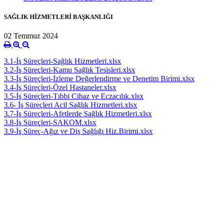
SAĞLIK HİZMETLERİ BAŞKANLIĞI
02 Temmuz 2024
3.1-İş Süreçleri-Sağlık Hizmetleri.xlsx
3.2-İş Süreçleri-Kamu Sağlık Tesisleri.xlsx
3.3-İş Süreçleri-İzleme Değerlendirme ve Denetim Birimi.xlsx
3.4-İş Süreçleri-Özel Hastaneler.xlsx
3.5-İş Süreçleri-Tıbbi Cihaz ve Eczacılık.xlsx
3.6- İş Süreçleri Acil Sağlık Hizmetleri.xlsx
3.7-İş Süreçleri-Afetlerde Sağlık Hizmetleri.xlsx
3.8-İş Süreçleri-SAKOM.xlsx
3.9-İş Süreç-Ağız ve Diş Sağlığı Hiz.Birimi.xlsx