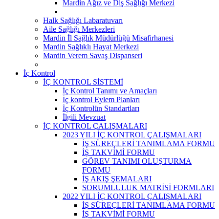
Mardin Ağız ve Diş Sağlığı Merkezi
Halk Sağlığı Labaratuvarı
Aile Sağlığı Merkezleri
Mardin İl Sağlık Müdürlüğü Misafirhanesi
Mardin Sağlıklı Hayat Merkezi
Mardin Verem Savaş Dispanseri
İç Kontrol
İÇ KONTROL SİSTEMİ
İç Kontrol Tanımı ve Amaçları
İç kontrol Eylem Planları
İç Kontrolün Standartları
İlgili Mevzuat
İÇ KONTROL ÇALIŞMALARI
2023 YILI İÇ KONTROL ÇALIŞMALARI
İŞ SÜREÇLERİ TANIMLAMA FORMU
İŞ TAKVİMİ FORMU
GÖREV TANIMI OLUŞTURMA
FORMU
İŞ AKIŞ ŞEMALARI
SORUMLULUK MATRİSİ FORMLARI
2022 YILI İÇ KONTROL ÇALIŞMALARI
İŞ SÜREÇLERİ TANIMLAMA FORMU
İŞ TAKVİMİ FORMU