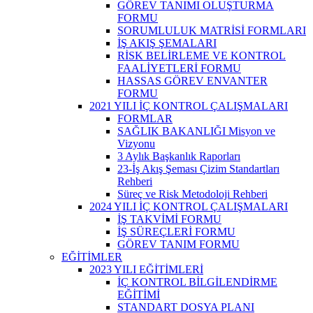
GÖREV TANIMI OLUŞTURMA
FORMU
SORUMLULUK MATRİSİ FORMLARI
İŞ AKIŞ ŞEMALARI
RİSK BELİRLEME VE KONTROL
FAALİYETLERİ FORMU
HASSAS GÖREV ENVANTER
FORMU
2021 YILI İÇ KONTROL ÇALIŞMALARI
FORMLAR
SAĞLIK BAKANLIĞI Misyon ve
Vizyonu
3 Aylık Başkanlık Raporları
23-İş Akış Şeması Çizim Standartları
Rehberi
Süreç ve Risk Metodoloji Rehberi
2024 YILI İÇ KONTROL ÇALIŞMALARI
İŞ TAKVİMİ FORMU
İŞ SÜREÇLERİ FORMU
GÖREV TANIM FORMU
EĞİTİMLER
2023 YILI EĞİTİMLERİ
İÇ KONTROL BİLGİLENDİRME
EĞİTİMİ
STANDART DOSYA PLANI