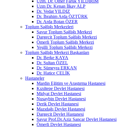
Uzm. Dr. Ömer Faruk YILDIRIM
Uzm Dr. Kenan İlkay ALP
Dr. Vedat YILDIZ
Dr. İbrahim Arda ÖZTÜRK
Dr. Arda Botan ÖZER
Toplum Sağlığı Merkezleri
Savur Toplum Sağlığı Merkezi
Dargeçit Toplum Sağlığı Merkezi
Ömerli Toplum Sağlığı Merkezi
Yeşilli Toplum Sağlığı Merkezi
Toplum Sağlığı Merkezi Başkanları
Dr. Berke KAYA
Dr. Sultan ÖZEL
Dr. Sümeyra ERKAN
Dr. Hatice ÇELİK
Hastaneler
Mardin Eğitim ve Araştırma Hastanesi
Kızıltepe Devlet Hastanesi
Midyat Devlet Hastanesi
Nusaybin Devlet Hastanesi
Derik Devlet Hastanesi
Mazıdağı Devlet Hastanesi
Dargeçit Devlet Hastanesi
Savur Prof.Dr.Aziz Sancar Devlet Hastanesi
Ömerli Devlet Hastanesi