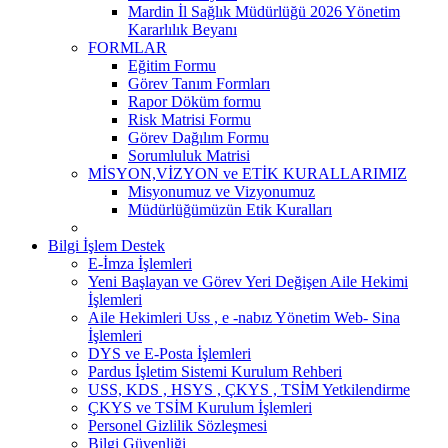
Mardin İl Sağlık Müdürlüğü 2026 Yönetim
Kararlılık Beyanı
FORMLAR
Eğitim Formu
Görev Tanım Formları
Rapor Döküm formu
Risk Matrisi Formu
Görev Dağılım Formu
Sorumluluk Matrisi
MİSYON,VİZYON ve ETİK KURALLARIMIZ
Misyonumuz ve Vizyonumuz
Müdürlüğümüzün Etik Kuralları
Bilgi İşlem Destek
E-İmza İşlemleri
Yeni Başlayan ve Görev Yeri Değişen Aile Hekimi
İşlemleri
Aile Hekimleri Uss , e -nabız Yönetim Web- Sina
İşlemleri
DYS ve E-Posta İşlemleri
Pardus İşletim Sistemi Kurulum Rehberi
USS, KDS , HSYS , ÇKYS , TSİM Yetkilendirme
ÇKYS ve TSİM Kurulum İşlemleri
Personel Gizlilik Sözleşmesi
Bilgi Güvenliği