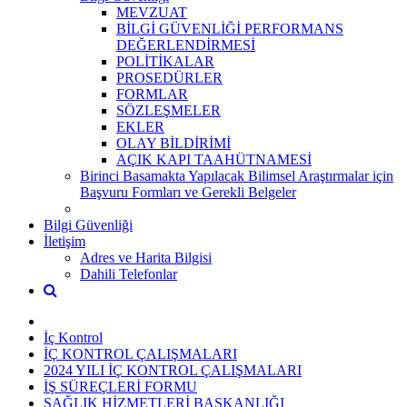
MEVZUAT
BİLGİ GÜVENLİĞİ PERFORMANS
DEĞERLENDİRMESİ
POLİTİKALAR
PROSEDÜRLER
FORMLAR
SÖZLEŞMELER
EKLER
OLAY BİLDİRİMİ
AÇIK KAPI TAAHÜTNAMESİ
Birinci Basamakta Yapılacak Bilimsel Araştırmalar için
Başvuru Formları ve Gerekli Belgeler
Bilgi Güvenliği
İletişim
Adres ve Harita Bilgisi
Dahili Telefonlar
İç Kontrol
İÇ KONTROL ÇALIŞMALARI
2024 YILI İÇ KONTROL ÇALIŞMALARI
İŞ SÜREÇLERİ FORMU
SAĞLIK HİZMETLERİ BAŞKANLIĞI