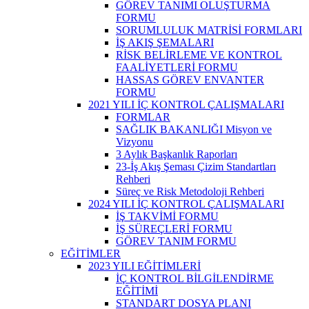
GÖREV TANIMI OLUŞTURMA
FORMU
SORUMLULUK MATRİSİ FORMLARI
İŞ AKIŞ ŞEMALARI
RİSK BELİRLEME VE KONTROL
FAALİYETLERİ FORMU
HASSAS GÖREV ENVANTER
FORMU
2021 YILI İÇ KONTROL ÇALIŞMALARI
FORMLAR
SAĞLIK BAKANLIĞI Misyon ve
Vizyonu
3 Aylık Başkanlık Raporları
23-İş Akış Şeması Çizim Standartları
Rehberi
Süreç ve Risk Metodoloji Rehberi
2024 YILI İÇ KONTROL ÇALIŞMALARI
İŞ TAKVİMİ FORMU
İŞ SÜREÇLERİ FORMU
GÖREV TANIM FORMU
EĞİTİMLER
2023 YILI EĞİTİMLERİ
İÇ KONTROL BİLGİLENDİRME
EĞİTİMİ
STANDART DOSYA PLANI