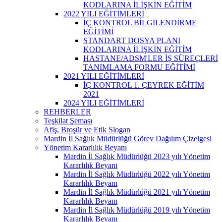
KODLARINA İLİŞKİN EĞİTİM
2022 YILI EĞİTİMLERİ
İÇ KONTROL BİLGİLENDİRME
EĞİTİMİ
STANDART DOSYA PLANI
KODLARINA İLİŞKİN EĞİTİM
HASTANE/ADSM'LER İŞ SÜREÇLERİ
TANIMLAMA FORMU EĞİTİMİ
2021 YILI EĞİTİMLERİ
İÇ KONTROL 1. ÇEYREK EĞİTİM
2021
2024 YILI EĞİTİMLERİ
REHBERLER
Teşkilat Şeması
Afiş, Broşür ve Etik Slogan
Mardin İl Sağlık Müdürlüğü Görev Dağılım Çizelgesi
Yönetim Kararlılık Beyanı
Mardin İl Sağlık Müdürlüğü 2023 yılı Yönetim
Kararlılık Beyanı
Mardin İl Sağlık Müdürlüğü 2022 yılı Yönetim
Kararlılık Beyanı
Mardin İl Sağlık Müdürlüğü 2021 yılı Yönetim
Kararlılık Beyanı
Mardin İl Sağlık Müdürlüğü 2019 yılı Yönetim
Kararlılık Beyanı