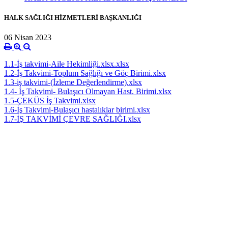
HALK SAĞLIĞI HİZMETLERİ BAŞKANLIĞI
06 Nisan 2023
1.1-İş takvimi-Aile Hekimliği.xlsx.xlsx
1.2-İş Takvimi-Toplum Sağlığı ve Göç Birimi.xlsx
1.3-iş takvimi-(İzleme Değerlendirme).xlsx
1.4- İş Takvimi- Bulaşıcı Olmayan Hast. Birimi.xlsx
1.5-ÇEKÜS İş Takvimi.xlsx
1.6-İş Takvimi-Bulaşıcı hastalıklar birimi.xlsx
1.7-İŞ TAKVİMİ ÇEVRE SAĞLIĞI.xlsx