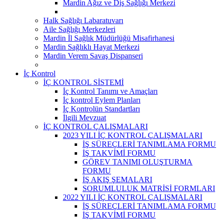
Mardin Ağız ve Diş Sağlığı Merkezi
Halk Sağlığı Labaratuvarı
Aile Sağlığı Merkezleri
Mardin İl Sağlık Müdürlüğü Misafirhanesi
Mardin Sağlıklı Hayat Merkezi
Mardin Verem Savaş Dispanseri
İç Kontrol
İÇ KONTROL SİSTEMİ
İç Kontrol Tanımı ve Amaçları
İç kontrol Eylem Planları
İç Kontrolün Standartları
İlgili Mevzuat
İÇ KONTROL ÇALIŞMALARI
2023 YILI İÇ KONTROL ÇALIŞMALARI
İŞ SÜREÇLERİ TANIMLAMA FORMU
İŞ TAKVİMİ FORMU
GÖREV TANIMI OLUŞTURMA
FORMU
İŞ AKIŞ ŞEMALARI
SORUMLULUK MATRİSİ FORMLARI
2022 YILI İÇ KONTROL ÇALIŞMALARI
İŞ SÜREÇLERİ TANIMLAMA FORMU
İŞ TAKVİMİ FORMU