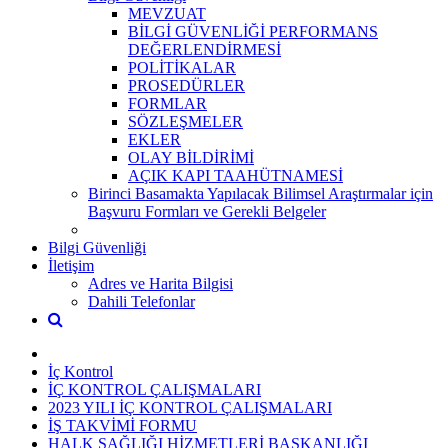
MEVZUAT
BİLGİ GÜVENLİĞİ PERFORMANS
DEĞERLENDİRMESİ
POLİTİKALAR
PROSEDÜRLER
FORMLAR
SÖZLEŞMELER
EKLER
OLAY BİLDİRİMİ
AÇIK KAPI TAAHÜTNAMESİ
Birinci Basamakta Yapılacak Bilimsel Araştırmalar için
Başvuru Formları ve Gerekli Belgeler
Bilgi Güvenliği
İletişim
Adres ve Harita Bilgisi
Dahili Telefonlar
İç Kontrol
İÇ KONTROL ÇALIŞMALARI
2023 YILI İÇ KONTROL ÇALIŞMALARI
İŞ TAKVİMİ FORMU
HALK SAĞLIĞI HİZMETLERİ BAŞKANLIĞI