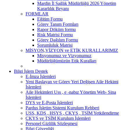
Mardin İl Sağlık Müdürlüğü 2026 Yönetim
Kararlılık Beyanı
FORMLAR
Eğitim Formu
Görev Tanım Formları
Rapor Döküm formu
Risk Matrisi Formu
Görev Dağılım Formu
Sorumluluk Matrisi
MİSYON,VİZYON ve ETİK KURALLARIMIZ
Misyonumuz ve Vizyonumuz
Müdürlüğümüzün Etik Kuralları
Bilgi İşlem Destek
E-İmza İşlemleri
Yeni Başlayan ve Görev Yeri Değişen Aile Hekimi
İşlemleri
Aile Hekimleri Uss , e -nabız Yönetim Web- Sina
İşlemleri
DYS ve E-Posta İşlemleri
Pardus İşletim Sistemi Kurulum Rehberi
USS, KDS , HSYS , ÇKYS , TSİM Yetkilendirme
ÇKYS ve TSİM Kurulum İşlemleri
Personel Gizlilik Sözleşmesi
Bilgi Güvenliği