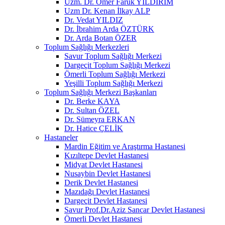
Uzm. Dr. Ömer Faruk YILDIRIM
Uzm Dr. Kenan İlkay ALP
Dr. Vedat YILDIZ
Dr. İbrahim Arda ÖZTÜRK
Dr. Arda Botan ÖZER
Toplum Sağlığı Merkezleri
Savur Toplum Sağlığı Merkezi
Dargeçit Toplum Sağlığı Merkezi
Ömerli Toplum Sağlığı Merkezi
Yeşilli Toplum Sağlığı Merkezi
Toplum Sağlığı Merkezi Başkanları
Dr. Berke KAYA
Dr. Sultan ÖZEL
Dr. Sümeyra ERKAN
Dr. Hatice ÇELİK
Hastaneler
Mardin Eğitim ve Araştırma Hastanesi
Kızıltepe Devlet Hastanesi
Midyat Devlet Hastanesi
Nusaybin Devlet Hastanesi
Derik Devlet Hastanesi
Mazıdağı Devlet Hastanesi
Dargeçit Devlet Hastanesi
Savur Prof.Dr.Aziz Sancar Devlet Hastanesi
Ömerli Devlet Hastanesi