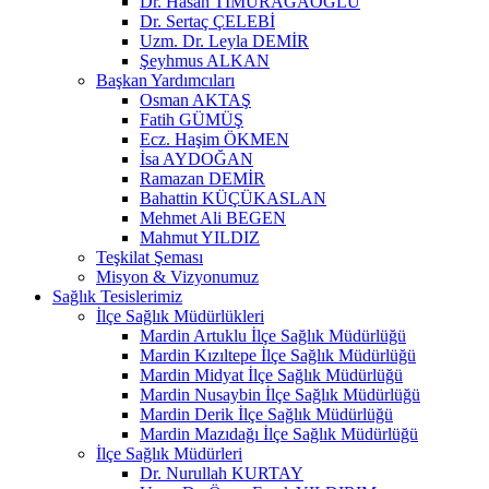
Dr. Hasan TİMURAĞAOĞLU
Dr. Sertaç ÇELEBİ
Uzm. Dr. Leyla DEMİR
Şeyhmus ALKAN
Başkan Yardımcıları
Osman AKTAŞ
Fatih GÜMÜŞ
Ecz. Haşim ÖKMEN
İsa AYDOĞAN
Ramazan DEMİR
Bahattin KÜÇÜKASLAN
Mehmet Ali BEGEN
Mahmut YILDIZ
Teşkilat Şeması
Misyon & Vizyonumuz
Sağlık Tesislerimiz
İlçe Sağlık Müdürlükleri
Mardin Artuklu İlçe Sağlık Müdürlüğü
Mardin Kızıltepe İlçe Sağlık Müdürlüğü
Mardin Midyat İlçe Sağlık Müdürlüğü
Mardin Nusaybin İlçe Sağlık Müdürlüğü
Mardin Derik İlçe Sağlık Müdürlüğü
Mardin Mazıdağı İlçe Sağlık Müdürlüğü
İlçe Sağlık Müdürleri
Dr. Nurullah KURTAY