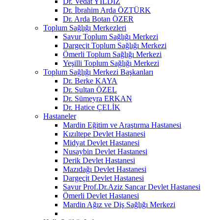
Dr. Vedat YILDIZ
Dr. İbrahim Arda ÖZTÜRK
Dr. Arda Botan ÖZER
Toplum Sağlığı Merkezleri
Savur Toplum Sağlığı Merkezi
Dargeçit Toplum Sağlığı Merkezi
Ömerli Toplum Sağlığı Merkezi
Yeşilli Toplum Sağlığı Merkezi
Toplum Sağlığı Merkezi Başkanları
Dr. Berke KAYA
Dr. Sultan ÖZEL
Dr. Sümeyra ERKAN
Dr. Hatice ÇELİK
Hastaneler
Mardin Eğitim ve Araştırma Hastanesi
Kızıltepe Devlet Hastanesi
Midyat Devlet Hastanesi
Nusaybin Devlet Hastanesi
Derik Devlet Hastanesi
Mazıdağı Devlet Hastanesi
Dargeçit Devlet Hastanesi
Savur Prof.Dr.Aziz Sancar Devlet Hastanesi
Ömerli Devlet Hastanesi
Mardin Ağız ve Diş Sağlığı Merkezi