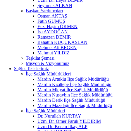
Uzm. Dr. Leyla DEMİR
Şeyhmus ALKAN
Başkan Yardımcıları
Osman AKTAŞ
Fatih GÜMÜŞ
Ecz. Haşim ÖKMEN
İsa AYDOĞAN
Ramazan DEMİR
Bahattin KÜÇÜKASLAN
Mehmet Ali BEGEN
Mahmut YILDIZ
Teşkilat Şeması
Misyon & Vizyonumuz
Sağlık Tesislerimiz
İlçe Sağlık Müdürlükleri
Mardin Artuklu İlçe Sağlık Müdürlüğü
Mardin Kızıltepe İlçe Sağlık Müdürlüğü
Mardin Midyat İlçe Sağlık Müdürlüğü
Mardin Nusaybin İlçe Sağlık Müdürlüğü
Mardin Derik İlçe Sağlık Müdürlüğü
Mardin Mazıdağı İlçe Sağlık Müdürlüğü
İlçe Sağlık Müdürleri
Dr. Nurullah KURTAY
Uzm. Dr. Ömer Faruk YILDIRIM
Uzm Dr. Kenan İlkay ALP