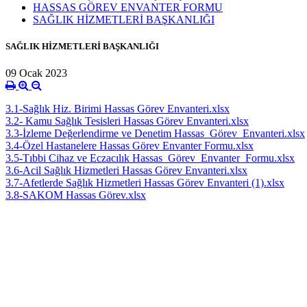
HASSAS GÖREV ENVANTER FORMU
SAĞLIK HİZMETLERİ BAŞKANLIĞI
SAĞLIK HİZMETLERİ BAŞKANLIĞI
09 Ocak 2023
3.1-Sağlık Hiz. Birimi Hassas Görev Envanteri.xlsx
3.2- Kamu Sağlık Tesisleri Hassas Görev Envanteri.xlsx
3.3-İzleme Değerlendirme ve Denetim Hassas_Görev_Envanteri.xlsx
3.4-Özel Hastanelere Hassas Görev Envanter Formu.xlsx
3.5-Tıbbi Cihaz ve Eczacılık Hassas_Görev_Envanter_Formu.xlsx
3.6-Acil Sağlık Hizmetleri Hassas Görev Envanteri.xlsx
3.7-Afetlerde Sağlık Hizmetleri Hassas Görev Envanteri (1).xlsx
3.8-SAKOM Hassas Görev.xlsx