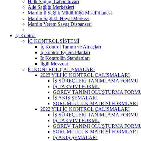
Halk Sağlığı Labaratuvarı
Aile Sağlığı Merkezleri
Mardin İl Sağlık Müdürlüğü Misafirhanesi
Mardin Sağlıklı Hayat Merkezi
Mardin Verem Savaş Dispanseri
İç Kontrol
İÇ KONTROL SİSTEMİ
İç Kontrol Tanımı ve Amaçları
İç kontrol Eylem Planları
İç Kontrolün Standartları
İlgili Mevzuat
İÇ KONTROL ÇALIŞMALARI
2023 YILI İÇ KONTROL ÇALIŞMALARI
İŞ SÜREÇLERİ TANIMLAMA FORMU
İŞ TAKVİMİ FORMU
GÖREV TANIMI OLUŞTURMA FORM
İŞ AKIŞ ŞEMALARI
SORUMLULUK MATRİSİ FORMLARI
2022 YILI İÇ KONTROL ÇALIŞMALARI
İŞ SÜREÇLERİ TANIMLAMA FORMU
İŞ TAKVİMİ FORMU
GÖREV TANIMI OLUŞTURMA FORM
SORUMLULUK MATRİSİ FORMLARI
İŞ AKIŞ ŞEMALARI