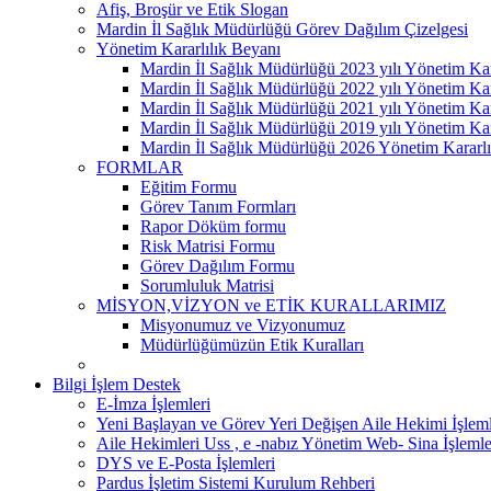
Afiş, Broşür ve Etik Slogan
Mardin İl Sağlık Müdürlüğü Görev Dağılım Çizelgesi
Yönetim Kararlılık Beyanı
Mardin İl Sağlık Müdürlüğü 2023 yılı Yönetim Kar
Mardin İl Sağlık Müdürlüğü 2022 yılı Yönetim Kar
Mardin İl Sağlık Müdürlüğü 2021 yılı Yönetim Kar
Mardin İl Sağlık Müdürlüğü 2019 yılı Yönetim Kar
Mardin İl Sağlık Müdürlüğü 2026 Yönetim Kararlı
FORMLAR
Eğitim Formu
Görev Tanım Formları
Rapor Döküm formu
Risk Matrisi Formu
Görev Dağılım Formu
Sorumluluk Matrisi
MİSYON,VİZYON ve ETİK KURALLARIMIZ
Misyonumuz ve Vizyonumuz
Müdürlüğümüzün Etik Kuralları
Bilgi İşlem Destek
E-İmza İşlemleri
Yeni Başlayan ve Görev Yeri Değişen Aile Hekimi İşleml
Aile Hekimleri Uss , e -nabız Yönetim Web- Sina İşlemle
DYS ve E-Posta İşlemleri
Pardus İşletim Sistemi Kurulum Rehberi