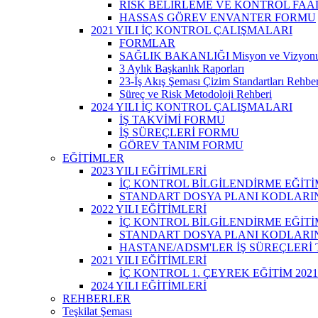
RİSK BELİRLEME VE KONTROL FAA
HASSAS GÖREV ENVANTER FORMU
2021 YILI İÇ KONTROL ÇALIŞMALARI
FORMLAR
SAĞLIK BAKANLIĞI Misyon ve Vizyon
3 Aylık Başkanlık Raporları
23-İş Akış Şeması Çizim Standartları Rehber
Süreç ve Risk Metodoloji Rehberi
2024 YILI İÇ KONTROL ÇALIŞMALARI
İŞ TAKVİMİ FORMU
İŞ SÜREÇLERİ FORMU
GÖREV TANIM FORMU
EĞİTİMLER
2023 YILI EĞİTİMLERİ
İÇ KONTROL BİLGİLENDİRME EĞİTİ
STANDART DOSYA PLANI KODLARINA
2022 YILI EĞİTİMLERİ
İÇ KONTROL BİLGİLENDİRME EĞİTİ
STANDART DOSYA PLANI KODLARINA
HASTANE/ADSM'LER İŞ SÜREÇLERİ
2021 YILI EĞİTİMLERİ
İÇ KONTROL 1. ÇEYREK EĞİTİM 2021
2024 YILI EĞİTİMLERİ
REHBERLER
Teşkilat Şeması