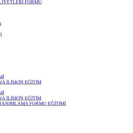
LİYETLERİ FORMU
u
i
Mİ
 İLİŞKİN EĞİTİM
Mİ
 İLİŞKİN EĞİTİM
 TANIMLAMA FORMU EĞİTİMİ