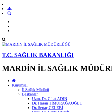
T.C. SAĞLIK BAKANLIĞI
MARDİN İL SAĞLIK MÜDÜ
Kurumsal
İl Sağlık Müdürü
Başkanlar
Uzm. Dr. Cihat ADIN
Dr. Hasan TİMURAĞAOĞLU
Dr. Sertaç ÇELEBİ