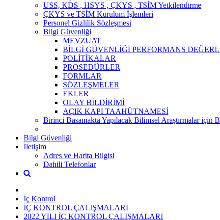
USS, KDS , HSYS , ÇKYS , TSİM Yetkilendirme
ÇKYS ve TSİM Kurulum İşlemleri
Personel Gizlilik Sözleşmesi
Bilgi Güvenliği
MEVZUAT
BİLGİ GÜVENLİĞİ PERFORMANS DEĞERL
POLİTİKALAR
PROSEDÜRLER
FORMLAR
SÖZLEŞMELER
EKLER
OLAY BİLDİRİMİ
AÇIK KAPI TAAHÜTNAMESİ
Birinci Basamakta Yapılacak Bilimsel Araştırmalar için 
Bilgi Güvenliği
İletişim
Adres ve Harita Bilgisi
Dahili Telefonlar
İç Kontrol
İÇ KONTROL ÇALIŞMALARI
2022 YILI İÇ KONTROL ÇALIŞMALARI