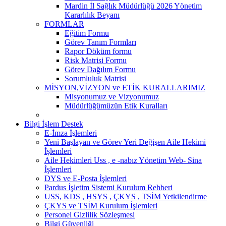
Mardin İl Sağlık Müdürlüğü 2026 Yönetim
Kararlılık Beyanı
FORMLAR
Eğitim Formu
Görev Tanım Formları
Rapor Döküm formu
Risk Matrisi Formu
Görev Dağılım Formu
Sorumluluk Matrisi
MİSYON,VİZYON ve ETİK KURALLARIMIZ
Misyonumuz ve Vizyonumuz
Müdürlüğümüzün Etik Kuralları
Bilgi İşlem Destek
E-İmza İşlemleri
Yeni Başlayan ve Görev Yeri Değişen Aile Hekimi
İşlemleri
Aile Hekimleri Uss , e -nabız Yönetim Web- Sina
İşlemleri
DYS ve E-Posta İşlemleri
Pardus İşletim Sistemi Kurulum Rehberi
USS, KDS , HSYS , ÇKYS , TSİM Yetkilendirme
ÇKYS ve TSİM Kurulum İşlemleri
Personel Gizlilik Sözleşmesi
Bilgi Güvenliği