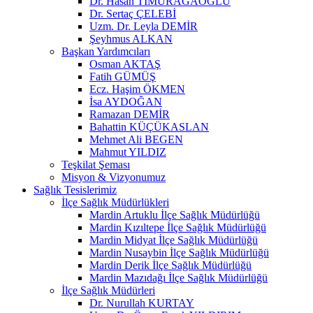
Dr. Hasan TİMURAĞAOĞLU
Dr. Sertaç ÇELEBİ
Uzm. Dr. Leyla DEMİR
Şeyhmus ALKAN
Başkan Yardımcıları
Osman AKTAŞ
Fatih GÜMÜŞ
Ecz. Haşim ÖKMEN
İsa AYDOĞAN
Ramazan DEMİR
Bahattin KÜÇÜKASLAN
Mehmet Ali BEGEN
Mahmut YILDIZ
Teşkilat Şeması
Misyon & Vizyonumuz
Sağlık Tesislerimiz
İlçe Sağlık Müdürlükleri
Mardin Artuklu İlçe Sağlık Müdürlüğü
Mardin Kızıltepe İlçe Sağlık Müdürlüğü
Mardin Midyat İlçe Sağlık Müdürlüğü
Mardin Nusaybin İlçe Sağlık Müdürlüğü
Mardin Derik İlçe Sağlık Müdürlüğü
Mardin Mazıdağı İlçe Sağlık Müdürlüğü
İlçe Sağlık Müdürleri
Dr. Nurullah KURTAY