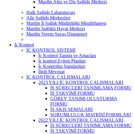
Mardin Ağız ve Diş Sağlığı Merkezi
Halk Sağlığı Labaratuvarı
Aile Sağlığı Merkezleri
Mardin İl Sağlık Müdürlüğü Misafirhanesi
Mardin Sağlıklı Hayat Merkezi
Mardin Verem Savaş Dispanseri
İç Kontrol
İÇ KONTROL SİSTEMİ
İç Kontrol Tanımı ve Amaçları
İç kontrol Eylem Planları
İç Kontrolün Standartları
İlgili Mevzuat
İÇ KONTROL ÇALIŞMALARI
2023 YILI İÇ KONTROL ÇALIŞMALARI
İŞ SÜREÇLERİ TANIMLAMA FORMU
İŞ TAKVİMİ FORMU
GÖREV TANIMI OLUŞTURMA
FORMU
İŞ AKIŞ ŞEMALARI
SORUMLULUK MATRİSİ FORMLARI
2022 YILI İÇ KONTROL ÇALIŞMALARI
İŞ SÜREÇLERİ TANIMLAMA FORMU
İŞ TAKVİMİ FORMU