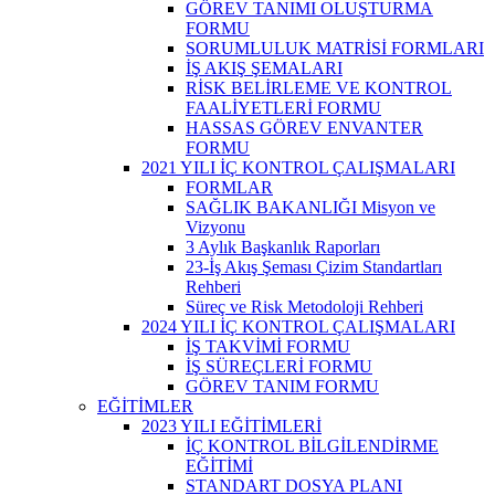
GÖREV TANIMI OLUŞTURMA
FORMU
SORUMLULUK MATRİSİ FORMLARI
İŞ AKIŞ ŞEMALARI
RİSK BELİRLEME VE KONTROL
FAALİYETLERİ FORMU
HASSAS GÖREV ENVANTER
FORMU
2021 YILI İÇ KONTROL ÇALIŞMALARI
FORMLAR
SAĞLIK BAKANLIĞI Misyon ve
Vizyonu
3 Aylık Başkanlık Raporları
23-İş Akış Şeması Çizim Standartları
Rehberi
Süreç ve Risk Metodoloji Rehberi
2024 YILI İÇ KONTROL ÇALIŞMALARI
İŞ TAKVİMİ FORMU
İŞ SÜREÇLERİ FORMU
GÖREV TANIM FORMU
EĞİTİMLER
2023 YILI EĞİTİMLERİ
İÇ KONTROL BİLGİLENDİRME
EĞİTİMİ
STANDART DOSYA PLANI