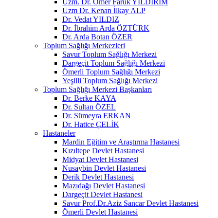
Uzm. Dr. Ömer Faruk YILDIRIM
Uzm Dr. Kenan İlkay ALP
Dr. Vedat YILDIZ
Dr. İbrahim Arda ÖZTÜRK
Dr. Arda Botan ÖZER
Toplum Sağlığı Merkezleri
Savur Toplum Sağlığı Merkezi
Dargeçit Toplum Sağlığı Merkezi
Ömerli Toplum Sağlığı Merkezi
Yeşilli Toplum Sağlığı Merkezi
Toplum Sağlığı Merkezi Başkanları
Dr. Berke KAYA
Dr. Sultan ÖZEL
Dr. Sümeyra ERKAN
Dr. Hatice ÇELİK
Hastaneler
Mardin Eğitim ve Araştırma Hastanesi
Kızıltepe Devlet Hastanesi
Midyat Devlet Hastanesi
Nusaybin Devlet Hastanesi
Derik Devlet Hastanesi
Mazıdağı Devlet Hastanesi
Dargeçit Devlet Hastanesi
Savur Prof.Dr.Aziz Sancar Devlet Hastanesi
Ömerli Devlet Hastanesi