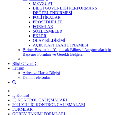
MEVZUAT
BİLGİ GÜVENLİĞİ PERFORMANS
DEĞERLENDİRMESİ
POLİTİKALAR
PROSEDÜRLER
FORMLAR
SÖZLEŞMELER
EKLER
OLAY BİLDİRİMİ
AÇIK KAPI TAAHÜTNAMESİ
Birinci Basamakta Yapılacak Bilimsel Araştırmalar için
Başvuru Formları ve Gerekli Belgeler
Bilgi Güvenliği
İletişim
Adres ve Harita Bilgisi
Dahili Telefonlar
İç Kontrol
İÇ KONTROL ÇALIŞMALARI
2021 YILI İÇ KONTROL ÇALIŞMALARI
FORMLAR
GÖREV TANIMI FORMLARI