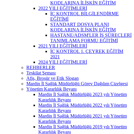
KODLARINA İLİŞKİN EĞİTİM
2022 YILI EĞİTİMLERİ
İÇ KONTROL BİLGİLENDİRME
EĞİTİMİ
STANDART DOSYA PLANI
KODLARINA İLİŞKİN EĞİTİM
HASTANE/ADSM'LER İŞ SÜREÇLERİ
TANIMLAMA FORMU EĞİTİMİ
2021 YILI EĞİTİMLERİ
İÇ KONTROL 1. ÇEYREK EĞİTİM
2021
2024 YILI EĞİTİMLERİ
REHBERLER
Teşkilat Şeması
Afiş, Broşür ve Etik Slogan
Mardin İl Sağlık Müdürlüğü Görev Dağılım Çizelgesi
Yönetim Kararlılık Beyanı
Mardin İl Sağlık Müdürlüğü 2023 yılı Yönetim
Kararlılık Beyanı
Mardin İl Sağlık Müdürlüğü 2022 yılı Yönetim
Kararlılık Beyanı
Mardin İl Sağlık Müdürlüğü 2021 yılı Yönetim
Kararlılık Beyanı
Mardin İl Sağlık Müdürlüğü 2019 yılı Yönetim
Kararlılık Beyanı