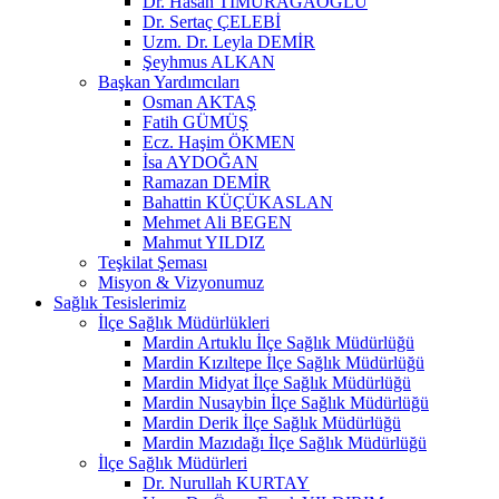
Dr. Hasan TİMURAĞAOĞLU
Dr. Sertaç ÇELEBİ
Uzm. Dr. Leyla DEMİR
Şeyhmus ALKAN
Başkan Yardımcıları
Osman AKTAŞ
Fatih GÜMÜŞ
Ecz. Haşim ÖKMEN
İsa AYDOĞAN
Ramazan DEMİR
Bahattin KÜÇÜKASLAN
Mehmet Ali BEGEN
Mahmut YILDIZ
Teşkilat Şeması
Misyon & Vizyonumuz
Sağlık Tesislerimiz
İlçe Sağlık Müdürlükleri
Mardin Artuklu İlçe Sağlık Müdürlüğü
Mardin Kızıltepe İlçe Sağlık Müdürlüğü
Mardin Midyat İlçe Sağlık Müdürlüğü
Mardin Nusaybin İlçe Sağlık Müdürlüğü
Mardin Derik İlçe Sağlık Müdürlüğü
Mardin Mazıdağı İlçe Sağlık Müdürlüğü
İlçe Sağlık Müdürleri
Dr. Nurullah KURTAY