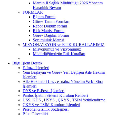
Mardin İl Sağlık Müdürlüğü 2026 Yönetim
Kararlılık Beyanı
FORMLAR
Eğitim Formu
Görev Tanım Formları
Rapor Döküm formu
Risk Matrisi Formu
Görev Dağılım Formu
Sorumluluk Matrisi
MİSYON,VİZYON ve ETİK KURALLARIMIZ
Misyonumuz ve Vizyonumuz
Müdürlüğümüzün Etik Kuralları
Bilgi İşlem Destek
E-İmza İşlemleri
Yeni Başlayan ve Görev Yeri Değişen Aile Hekimi
İşlemleri
Aile Hekimleri Uss , e -nabız Yönetim Web- Sina
İşlemleri
DYS ve E-Posta İşlemleri
Pardus İşletim Sistemi Kurulum Rehberi
USS, KDS , HSYS , ÇKYS , TSİM Yetkilendirme
ÇKYS ve TSİM Kurulum İşlemleri
Personel Gizlilik Sözleşmesi
Bilgi Güvenliği