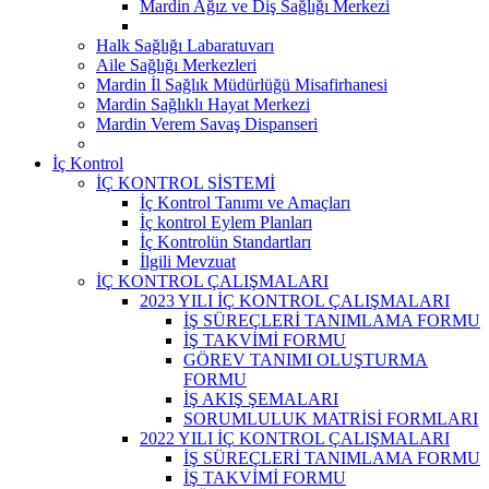
Mardin Ağız ve Diş Sağlığı Merkezi
Halk Sağlığı Labaratuvarı
Aile Sağlığı Merkezleri
Mardin İl Sağlık Müdürlüğü Misafirhanesi
Mardin Sağlıklı Hayat Merkezi
Mardin Verem Savaş Dispanseri
İç Kontrol
İÇ KONTROL SİSTEMİ
İç Kontrol Tanımı ve Amaçları
İç kontrol Eylem Planları
İç Kontrolün Standartları
İlgili Mevzuat
İÇ KONTROL ÇALIŞMALARI
2023 YILI İÇ KONTROL ÇALIŞMALARI
İŞ SÜREÇLERİ TANIMLAMA FORMU
İŞ TAKVİMİ FORMU
GÖREV TANIMI OLUŞTURMA
FORMU
İŞ AKIŞ ŞEMALARI
SORUMLULUK MATRİSİ FORMLARI
2022 YILI İÇ KONTROL ÇALIŞMALARI
İŞ SÜREÇLERİ TANIMLAMA FORMU
İŞ TAKVİMİ FORMU