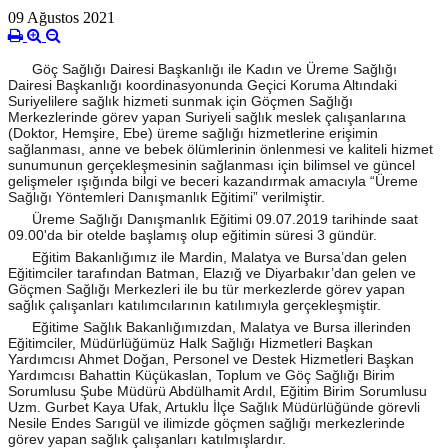
09 Ağustos 2021
Göç Sağlığı Dairesi Başkanlığı ile Kadın ve Üreme Sağlığı
Dairesi Başkanlığı koordinasyonunda Geçici Koruma Altındaki
Suriyelilere sağlık hizmeti sunmak için Göçmen Sağlığı
Merkezlerinde görev yapan Suriyeli sağlık meslek çalışanlarına
(Doktor, Hemşire, Ebe) üreme sağlığı hizmetlerine erişimin
sağlanması, anne ve bebek ölümlerinin
önlenmesi ve kaliteli hizmet
sunumunun gerçekleşmesinin sağlanması için bilimsel ve güncel
gelişmeler ışığında bilgi ve beceri kazandırmak amacıyla “Üreme
Sağlığı Yöntemleri Danışmanlık Eğitimi” verilmiştir.
Üreme Sağlığı Danışmanlık Eğitimi 09.07.2019 tarihinde saat
09.00'da bir otelde başlamış olup eğitimin süresi 3 gündür.
Eğitim Bakanlığımız ile Mardin, Malatya ve Bursa’dan gelen
Eğitimciler tarafından Batman, Elazığ ve Diyarbakır’dan gelen ve
Göçmen Sağlığı Merkezleri ile bu tür merkezlerde görev yapan
sağlık çalışanları katılımcılarının katılımıyla gerçekleşmiştir.
Eğitime Sağlık Bakanlığımızdan, Malatya ve Bursa illerinden
Eğitimciler, Müdürlüğümüz Halk Sağlığı Hizmetleri Başkan
Yardımcısı Ahmet Doğan, Personel ve Destek Hizmetleri Başkan
Yardımcısı Bahattin Küçükaslan, Toplum ve Göç Sağlığı Birim
Sorumlusu Şube Müdürü Abdülhamit Ardıl, Eğitim Birim Sorumlusu
Uzm. Gurbet Kaya Ufak, Artuklu İlçe Sağlık Müdürlüğünde görevli
Nesile Endes Sarıgül ve ilimizde göçmen sağlığı merkezlerinde
görev yapan sağlık çalışanları katılmışlardır.