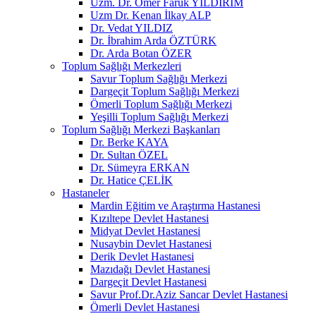
Uzm. Dr. Ömer Faruk YILDIRIM
Uzm Dr. Kenan İlkay ALP
Dr. Vedat YILDIZ
Dr. İbrahim Arda ÖZTÜRK
Dr. Arda Botan ÖZER
Toplum Sağlığı Merkezleri
Savur Toplum Sağlığı Merkezi
Dargeçit Toplum Sağlığı Merkezi
Ömerli Toplum Sağlığı Merkezi
Yeşilli Toplum Sağlığı Merkezi
Toplum Sağlığı Merkezi Başkanları
Dr. Berke KAYA
Dr. Sultan ÖZEL
Dr. Sümeyra ERKAN
Dr. Hatice ÇELİK
Hastaneler
Mardin Eğitim ve Araştırma Hastanesi
Kızıltepe Devlet Hastanesi
Midyat Devlet Hastanesi
Nusaybin Devlet Hastanesi
Derik Devlet Hastanesi
Mazıdağı Devlet Hastanesi
Dargeçit Devlet Hastanesi
Savur Prof.Dr.Aziz Sancar Devlet Hastanesi
Ömerli Devlet Hastanesi