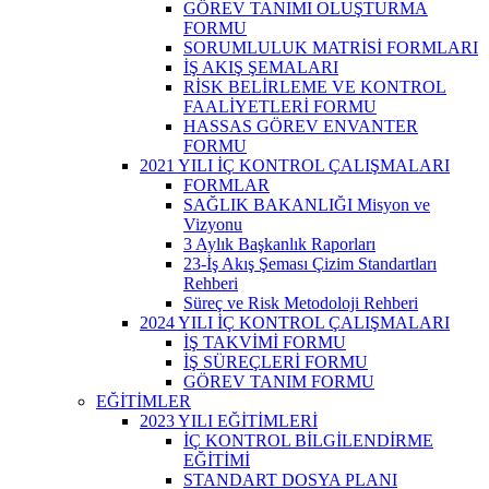
GÖREV TANIMI OLUŞTURMA
FORMU
SORUMLULUK MATRİSİ FORMLARI
İŞ AKIŞ ŞEMALARI
RİSK BELİRLEME VE KONTROL
FAALİYETLERİ FORMU
HASSAS GÖREV ENVANTER
FORMU
2021 YILI İÇ KONTROL ÇALIŞMALARI
FORMLAR
SAĞLIK BAKANLIĞI Misyon ve
Vizyonu
3 Aylık Başkanlık Raporları
23-İş Akış Şeması Çizim Standartları
Rehberi
Süreç ve Risk Metodoloji Rehberi
2024 YILI İÇ KONTROL ÇALIŞMALARI
İŞ TAKVİMİ FORMU
İŞ SÜREÇLERİ FORMU
GÖREV TANIM FORMU
EĞİTİMLER
2023 YILI EĞİTİMLERİ
İÇ KONTROL BİLGİLENDİRME
EĞİTİMİ
STANDART DOSYA PLANI