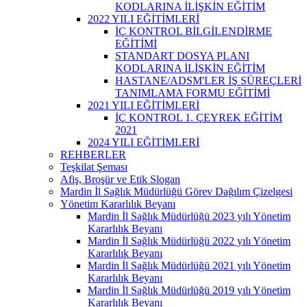
KODLARINA İLİŞKİN EĞİTİM
2022 YILI EĞİTİMLERİ
İÇ KONTROL BİLGİLENDİRME
EĞİTİMİ
STANDART DOSYA PLANI
KODLARINA İLİŞKİN EĞİTİM
HASTANE/ADSM'LER İŞ SÜREÇLERİ
TANIMLAMA FORMU EĞİTİMİ
2021 YILI EĞİTİMLERİ
İÇ KONTROL 1. ÇEYREK EĞİTİM
2021
2024 YILI EĞİTİMLERİ
REHBERLER
Teşkilat Şeması
Afiş, Broşür ve Etik Slogan
Mardin İl Sağlık Müdürlüğü Görev Dağılım Çizelgesi
Yönetim Kararlılık Beyanı
Mardin İl Sağlık Müdürlüğü 2023 yılı Yönetim
Kararlılık Beyanı
Mardin İl Sağlık Müdürlüğü 2022 yılı Yönetim
Kararlılık Beyanı
Mardin İl Sağlık Müdürlüğü 2021 yılı Yönetim
Kararlılık Beyanı
Mardin İl Sağlık Müdürlüğü 2019 yılı Yönetim
Kararlılık Beyanı