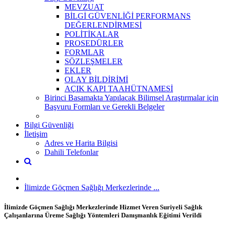
MEVZUAT
BİLGİ GÜVENLİĞİ PERFORMANS
DEĞERLENDİRMESİ
POLİTİKALAR
PROSEDÜRLER
FORMLAR
SÖZLEŞMELER
EKLER
OLAY BİLDİRİMİ
AÇIK KAPI TAAHÜTNAMESİ
Birinci Basamakta Yapılacak Bilimsel Araştırmalar için
Başvuru Formları ve Gerekli Belgeler
Bilgi Güvenliği
İletişim
Adres ve Harita Bilgisi
Dahili Telefonlar
İlimizde Göçmen Sağlığı Merkezlerinde ...
İlimizde Göçmen Sağlığı Merkezlerinde Hizmet Veren Suriyeli Sağlık
Çalışanlarına Üreme Sağlığı Yöntemleri Danışmanlık Eğitimi Verildi