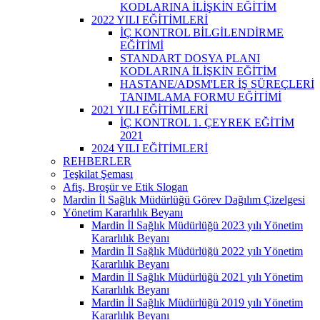
KODLARINA İLİŞKİN EĞİTİM
2022 YILI EĞİTİMLERİ
İÇ KONTROL BİLGİLENDİRME
EĞİTİMİ
STANDART DOSYA PLANI
KODLARINA İLİŞKİN EĞİTİM
HASTANE/ADSM'LER İŞ SÜREÇLERİ
TANIMLAMA FORMU EĞİTİMİ
2021 YILI EĞİTİMLERİ
İÇ KONTROL 1. ÇEYREK EĞİTİM
2021
2024 YILI EĞİTİMLERİ
REHBERLER
Teşkilat Şeması
Afiş, Broşür ve Etik Slogan
Mardin İl Sağlık Müdürlüğü Görev Dağılım Çizelgesi
Yönetim Kararlılık Beyanı
Mardin İl Sağlık Müdürlüğü 2023 yılı Yönetim
Kararlılık Beyanı
Mardin İl Sağlık Müdürlüğü 2022 yılı Yönetim
Kararlılık Beyanı
Mardin İl Sağlık Müdürlüğü 2021 yılı Yönetim
Kararlılık Beyanı
Mardin İl Sağlık Müdürlüğü 2019 yılı Yönetim
Kararlılık Beyanı