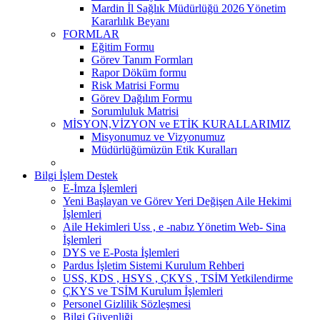
Mardin İl Sağlık Müdürlüğü 2026 Yönetim
Kararlılık Beyanı
FORMLAR
Eğitim Formu
Görev Tanım Formları
Rapor Döküm formu
Risk Matrisi Formu
Görev Dağılım Formu
Sorumluluk Matrisi
MİSYON,VİZYON ve ETİK KURALLARIMIZ
Misyonumuz ve Vizyonumuz
Müdürlüğümüzün Etik Kuralları
Bilgi İşlem Destek
E-İmza İşlemleri
Yeni Başlayan ve Görev Yeri Değişen Aile Hekimi
İşlemleri
Aile Hekimleri Uss , e -nabız Yönetim Web- Sina
İşlemleri
DYS ve E-Posta İşlemleri
Pardus İşletim Sistemi Kurulum Rehberi
USS, KDS , HSYS , ÇKYS , TSİM Yetkilendirme
ÇKYS ve TSİM Kurulum İşlemleri
Personel Gizlilik Sözleşmesi
Bilgi Güvenliği