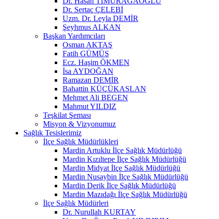
Dr. Hasan TİMURAĞAOĞLU
Dr. Sertaç ÇELEBİ
Uzm. Dr. Leyla DEMİR
Şeyhmus ALKAN
Başkan Yardımcıları
Osman AKTAŞ
Fatih GÜMÜŞ
Ecz. Haşim ÖKMEN
İsa AYDOĞAN
Ramazan DEMİR
Bahattin KÜÇÜKASLAN
Mehmet Ali BEGEN
Mahmut YILDIZ
Teşkilat Şeması
Misyon & Vizyonumuz
Sağlık Tesislerimiz
İlçe Sağlık Müdürlükleri
Mardin Artuklu İlçe Sağlık Müdürlüğü
Mardin Kızıltepe İlçe Sağlık Müdürlüğü
Mardin Midyat İlçe Sağlık Müdürlüğü
Mardin Nusaybin İlçe Sağlık Müdürlüğü
Mardin Derik İlçe Sağlık Müdürlüğü
Mardin Mazıdağı İlçe Sağlık Müdürlüğü
İlçe Sağlık Müdürleri
Dr. Nurullah KURTAY