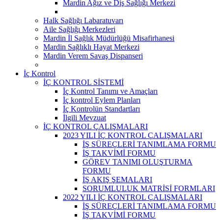
Mardin Ağız ve Diş Sağlığı Merkezi
Halk Sağlığı Labaratuvarı
Aile Sağlığı Merkezleri
Mardin İl Sağlık Müdürlüğü Misafirhanesi
Mardin Sağlıklı Hayat Merkezi
Mardin Verem Savaş Dispanseri
İç Kontrol
İÇ KONTROL SİSTEMİ
İç Kontrol Tanımı ve Amaçları
İç kontrol Eylem Planları
İç Kontrolün Standartları
İlgili Mevzuat
İÇ KONTROL ÇALIŞMALARI
2023 YILI İÇ KONTROL ÇALIŞMALARI
İŞ SÜREÇLERİ TANIMLAMA FORMU
İŞ TAKVİMİ FORMU
GÖREV TANIMI OLUŞTURMA
FORMU
İŞ AKIŞ ŞEMALARI
SORUMLULUK MATRİSİ FORMLARI
2022 YILI İÇ KONTROL ÇALIŞMALARI
İŞ SÜREÇLERİ TANIMLAMA FORMU
İŞ TAKVİMİ FORMU