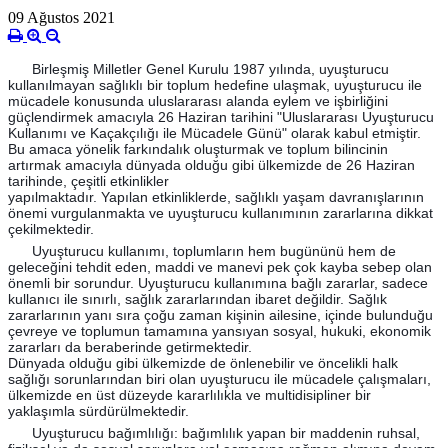
09 Ağustos 2021
Birleşmiş Milletler Genel Kurulu 1987 yılında, uyuşturucu
kullanılmayan sağlıklı bir toplum hedefine ulaşmak, uyuşturucu ile
mücadele konusunda uluslararası alanda eylem ve işbirliğini
güçlendirmek amacıyla 26 Haziran tarihini "Uluslararası Uyuşturucu
Kullanımı ve Kaçakçılığı ile Mücadele Günü" olarak kabul etmiştir.
Bu amaca yönelik farkındalık oluşturmak ve toplum bilincinin
artırmak amacıyla dünyada olduğu gibi ülkemizde de 26 Haziran
tarihinde, çeşitli etkinlikler
yapılmaktadır. Yapılan etkinliklerde, sağlıklı yaşam davranışlarının
önemi vurgulanmakta ve uyuşturucu kullanımının zararlarına dikkat
çekilmektedir.
Uyuşturucu kullanımı, toplumların hem bugününü hem de
geleceğini tehdit eden, maddi ve manevi pek çok kayba sebep olan
önemli bir sorundur. Uyuşturucu kullanımına bağlı zararlar, sadece
kullanıcı ile sınırlı, sağlık zararlarından ibaret değildir. Sağlık
zararlarının yanı sıra çoğu zaman kişinin ailesine, içinde bulunduğu
çevreye ve toplumun tamamına yansıyan sosyal, hukuki, ekonomik
zararları da beraberinde getirmektedir.
Dünyada olduğu gibi ülkemizde de önlenebilir ve öncelikli halk
sağlığı sorunlarından biri olan uyuşturucu ile mücadele çalışmaları,
ülkemizde en üst düzeyde kararlılıkla ve multidisipliner bir
yaklaşımla sürdürülmektedir.
Uyuşturucu bağımlılığı: bağımlılık yapan bir maddenin ruhsal,