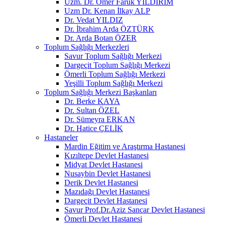
Uzm. Dr. Ömer Faruk YILDIRIM
Uzm Dr. Kenan İlkay ALP
Dr. Vedat YILDIZ
Dr. İbrahim Arda ÖZTÜRK
Dr. Arda Botan ÖZER
Toplum Sağlığı Merkezleri
Savur Toplum Sağlığı Merkezi
Dargeçit Toplum Sağlığı Merkezi
Ömerli Toplum Sağlığı Merkezi
Yeşilli Toplum Sağlığı Merkezi
Toplum Sağlığı Merkezi Başkanları
Dr. Berke KAYA
Dr. Sultan ÖZEL
Dr. Sümeyra ERKAN
Dr. Hatice ÇELİK
Hastaneler
Mardin Eğitim ve Araştırma Hastanesi
Kızıltepe Devlet Hastanesi
Midyat Devlet Hastanesi
Nusaybin Devlet Hastanesi
Derik Devlet Hastanesi
Mazıdağı Devlet Hastanesi
Dargeçit Devlet Hastanesi
Savur Prof.Dr.Aziz Sancar Devlet Hastanesi
Ömerli Devlet Hastanesi