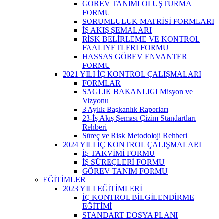
GÖREV TANIMI OLUŞTURMA
FORMU
SORUMLULUK MATRİSİ FORMLARI
İŞ AKIŞ ŞEMALARI
RİSK BELİRLEME VE KONTROL
FAALİYETLERİ FORMU
HASSAS GÖREV ENVANTER
FORMU
2021 YILI İÇ KONTROL ÇALIŞMALARI
FORMLAR
SAĞLIK BAKANLIĞI Misyon ve
Vizyonu
3 Aylık Başkanlık Raporları
23-İş Akış Şeması Çizim Standartları
Rehberi
Süreç ve Risk Metodoloji Rehberi
2024 YILI İÇ KONTROL ÇALIŞMALARI
İŞ TAKVİMİ FORMU
İŞ SÜREÇLERİ FORMU
GÖREV TANIM FORMU
EĞİTİMLER
2023 YILI EĞİTİMLERİ
İÇ KONTROL BİLGİLENDİRME
EĞİTİMİ
STANDART DOSYA PLANI