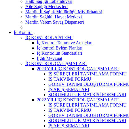
Halk Sağlığı Labaratuvarı
Aile Sağlığı Merkezleri
Mardin İl Sağlık Müdürlüğü Misafirhanesi
Mardin Sağlıklı Hayat Merkezi
Mardin Verem Savaş Dispanseri
İç Kontrol
İÇ KONTROL SİSTEMİ
İç Kontrol Tanımı ve Amaçları
İç kontrol Eylem Planları
İç Kontrolün Standartları
İlgili Mevzuat
İÇ KONTROL ÇALIŞMALARI
2023 YILI İÇ KONTROL ÇALIŞMALARI
İŞ SÜREÇLERİ TANIMLAMA FORMU
İŞ TAKVİMİ FORMU
GÖREV TANIMI OLUŞTURMA FORM
İŞ AKIŞ ŞEMALARI
SORUMLULUK MATRİSİ FORMLARI
2022 YILI İÇ KONTROL ÇALIŞMALARI
İŞ SÜREÇLERİ TANIMLAMA FORMU
İŞ TAKVİMİ FORMU
GÖREV TANIMI OLUŞTURMA FORM
SORUMLULUK MATRİSİ FORMLARI
İŞ AKIŞ ŞEMALARI