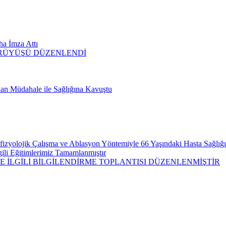
ha İmza Attı
ÜRÜYÜŞÜ DÜZENLENDİ
lan Müdahale ile Sağlığına Kavuştu
rofizyolojik Çalışma ve Ablasyon Yöntemiyle 66 Yaşındaki Hasta Sağlı
lgili Eğitimlerimiz Tamamlanmıştır
E İLGİLİ BİLGİLENDİRME TOPLANTISI DÜZENLENMİŞTİR