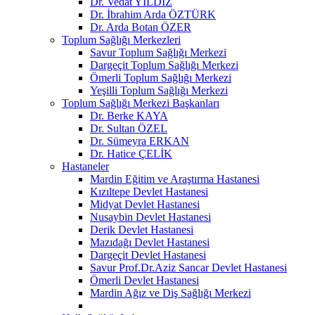
Dr. Vedat YILDIZ
Dr. İbrahim Arda ÖZTÜRK
Dr. Arda Botan ÖZER
Toplum Sağlığı Merkezleri
Savur Toplum Sağlığı Merkezi
Dargeçit Toplum Sağlığı Merkezi
Ömerli Toplum Sağlığı Merkezi
Yeşilli Toplum Sağlığı Merkezi
Toplum Sağlığı Merkezi Başkanları
Dr. Berke KAYA
Dr. Sultan ÖZEL
Dr. Sümeyra ERKAN
Dr. Hatice ÇELİK
Hastaneler
Mardin Eğitim ve Araştırma Hastanesi
Kızıltepe Devlet Hastanesi
Midyat Devlet Hastanesi
Nusaybin Devlet Hastanesi
Derik Devlet Hastanesi
Mazıdağı Devlet Hastanesi
Dargeçit Devlet Hastanesi
Savur Prof.Dr.Aziz Sancar Devlet Hastanesi
Ömerli Devlet Hastanesi
Mardin Ağız ve Diş Sağlığı Merkezi