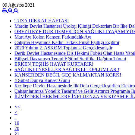
09 Ağustos 2021
TUZA DİKKAT HAFTASI
Mardin Devlet Hastanesi Üroloji Kliniği Doktorları Bir İlke Da
OBEZİTEYE DUR DEMEK İÇİN SAĞLIKLI YAŞAM Y
Mart Ayı Kolon Kanseri Farkındalık Ayı
Çalışma Hayatında Kadın- Erkek Fırsat Eşitliği Eğitimi
2020 Yılının 2. ASKOM Toplantısı Gerçekleşmiştir
Derik Devlet Hastanesinde Diş Hekimi Fobisi Olan Hasta Yapı
Bilişsel Davranışçı Terapi Eğitimi Sertifika Dağıtım Töreni
ERKEN TEŞHİS HAYAT KURTARIR!
SAĞLIKLI NESİLLER SAĞLIKLI TOPLUMLAR !
KANSERDEN DEĞİL GEÇ KALMAKTAN KORK!
4 Şubat Dünya Kanser Günü
Kızıltepe Devlet Hastanesinde İlk Defa Gerçekleştirilen Elekt
Çalışanlarımıza Yönelik Tasarruf ve Gelir Arttırıcı Programla İ
İLİMİZDEKİ HEKİMLERE İNFLUENZA VE KIZAMIK İL
<<
<
..
19
20
21