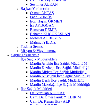
Uzm. Dr. Leyla DEMİR
Şeyhmus ALKAN
Başkan Yardımcıları
Osman AKTAŞ
Fatih GÜMÜŞ
Ecz. Haşim ÖKMEN
İsa AYDOĞAN
Ramazan DEMİR
Bahattin KÜÇÜKASLAN
Mehmet Ali BEGEN
Mahmut YILDIZ
Teşkilat Şeması
Misyon & Vizyonumuz
Sağlık Tesislerimiz
İlçe Sağlık Müdürlükleri
Mardin Artuklu İlçe Sağlık Müdürlüğü
Mardin Kızıltepe İlçe Sağlık Müdürlüğü
Mardin Midyat İlçe Sağlık Müdürlüğü
Mardin Nusaybin İlçe Sağlık Müdürlüğü
Mardin Derik İlçe Sağlık Müdürlüğü
Mardin Mazıdağı İlçe Sağlık Müdürlüğü
İlçe Sağlık Müdürleri
Dr. Nurullah KURTAY
Uzm. Dr. Ömer Faruk YILDIRIM
Uzm Dr. Kenan İlkay ALP