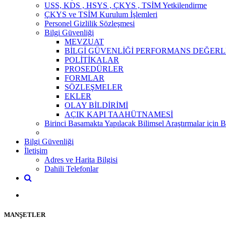
USS, KDS , HSYS , ÇKYS , TSİM Yetkilendirme
ÇKYS ve TSİM Kurulum İşlemleri
Personel Gizlilik Sözleşmesi
Bilgi Güvenliği
MEVZUAT
BİLGİ GÜVENLİĞİ PERFORMANS DEĞERL
POLİTİKALAR
PROSEDÜRLER
FORMLAR
SÖZLEŞMELER
EKLER
OLAY BİLDİRİMİ
AÇIK KAPI TAAHÜTNAMESİ
Birinci Basamakta Yapılacak Bilimsel Araştırmalar için 
Bilgi Güvenliği
İletişim
Adres ve Harita Bilgisi
Dahili Telefonlar
MANŞETLER