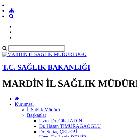
T.C. SAĞLIK BAKANLIĞI
MARDİN İL SAĞLIK MÜDÜ
Kurumsal
İl Sağlık Müdürü
Başkanlar
Uzm. Dr. Cihat ADIN
Dr. Hasan TİMURAĞAOĞLU
Dr. Sertaç ÇELEBİ