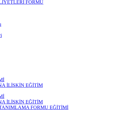
LİYETLERİ FORMU
u
i
Mİ
 İLİŞKİN EĞİTİM
Mİ
 İLİŞKİN EĞİTİM
 TANIMLAMA FORMU EĞİTİMİ