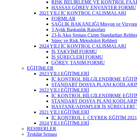
RİSK BELİRLEME VE KONTROL FAA
HASSAS GÖREV ENVANTER FORMU
2021 YILI İÇ KONTROL ÇALIŞMALARI
FORMLAR
SAĞLIK BAKANLIĞI Misyon ve Vizyon
3 Aylık Başkanlık Raporları
23-İş Akış Şeması Çizim Standartları Rehber
Süreç ve Risk Metodoloji Rehberi
2024 YILI İÇ KONTROL ÇALIŞMALARI
İŞ TAKVİMİ FORMU
İŞ SÜREÇLERİ FORMU
GÖREV TANIM FORMU
EĞİTİMLER
2023 YILI EĞİTİMLERİ
İÇ KONTROL BİLGİLENDİRME EĞİTİ
STANDART DOSYA PLANI KODLARINA
2022 YILI EĞİTİMLERİ
İÇ KONTROL BİLGİLENDİRME EĞİTİ
STANDART DOSYA PLANI KODLARINA
HASTANE/ADSM'LER İŞ SÜREÇLERİ
2021 YILI EĞİTİMLERİ
İÇ KONTROL 1. ÇEYREK EĞİTİM 2021
2024 YILI EĞİTİMLERİ
REHBERLER
Teşkilat Şeması