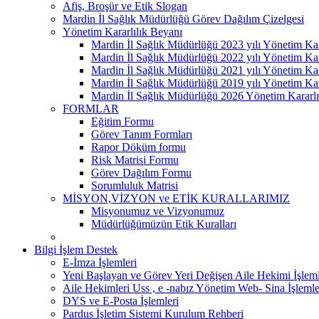
Afiş, Broşür ve Etik Slogan
Mardin İl Sağlık Müdürlüğü Görev Dağılım Çizelgesi
Yönetim Kararlılık Beyanı
Mardin İl Sağlık Müdürlüğü 2023 yılı Yönetim Kar
Mardin İl Sağlık Müdürlüğü 2022 yılı Yönetim Kar
Mardin İl Sağlık Müdürlüğü 2021 yılı Yönetim Kar
Mardin İl Sağlık Müdürlüğü 2019 yılı Yönetim Kar
Mardin İl Sağlık Müdürlüğü 2026 Yönetim Kararlı
FORMLAR
Eğitim Formu
Görev Tanım Formları
Rapor Döküm formu
Risk Matrisi Formu
Görev Dağılım Formu
Sorumluluk Matrisi
MİSYON,VİZYON ve ETİK KURALLARIMIZ
Misyonumuz ve Vizyonumuz
Müdürlüğümüzün Etik Kuralları
Bilgi İşlem Destek
E-İmza İşlemleri
Yeni Başlayan ve Görev Yeri Değişen Aile Hekimi İşleml
Aile Hekimleri Uss , e -nabız Yönetim Web- Sina İşlemle
DYS ve E-Posta İşlemleri
Pardus İşletim Sistemi Kurulum Rehberi